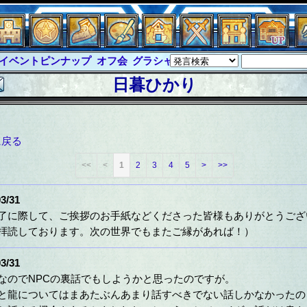
イベントピンナップ
オフ会
グラシャ
グラシャ・ラボラス
グロ
日暮ひかり
に戻る
<<
<
1
2
3
4
5
>
>>
3/31
了に際して、ご挨拶のお手紙などくださった皆様もありがとうござ
拝読しております。次の世界でもまたご縁があれば！）
3/31
なのでNPCの裏話でもしようかと思ったのですが。
と龍についてはまあたぶんあまり話すべきでない話しかなかったの