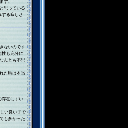
ます。
と思っている
れする寂しさ
きないのです
能性も充分に
なんとも不思
れた時は本当
の存在にずい
らしい良い子で
ても多かった