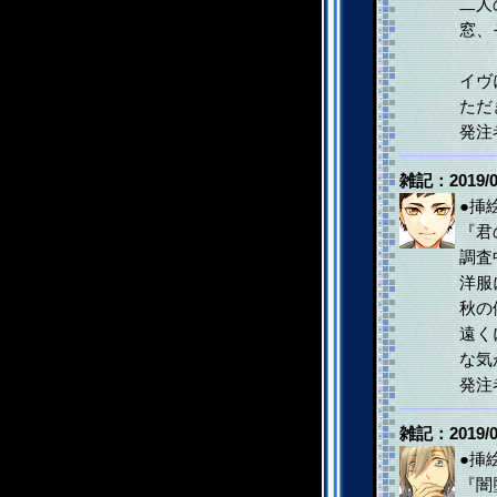
二人
窓、
イヴ
ただ
発注
雑記：2019/0
●挿
『君
調査
洋服
秋の
遠く
な気
発注
雑記：2019/0
●挿
『闇