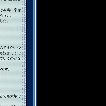
は本当に幸せ
ろうと。
した。
のですが、今
も泣きそうで
ていくのだな
いです。
とても素敵で