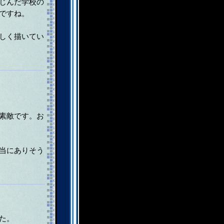
じんだ学校の
ですね。
しく描いてい
素敵です。お
当にありそう
た。