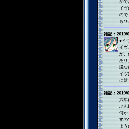
かで
イヴ
ので
もひ
雑記：2019/0
●イ
イヴ
が、
あり
議な
イヴ
に嬉
雑記：2019/0
六年
ぶん
何か
すの
よう