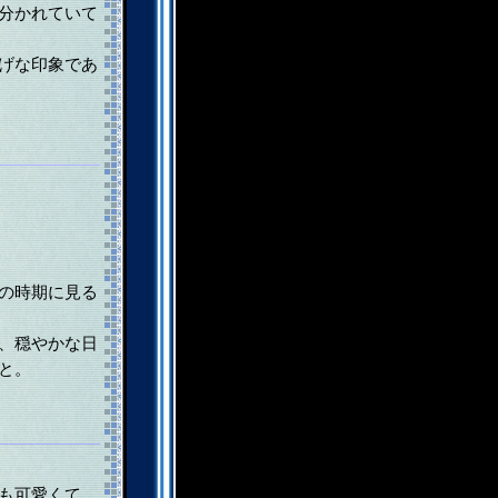
分かれていて
げな印象であ
の時期に見る
、穏やかな日
と。
も可愛くて、