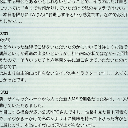
お話する機会もあるかもしれないということで、イヴの話だけ書き
については『今までお預かりしていただけで私のキャラではない』
、本日を限りにTWさんにお返しするという感覚です。なのでお別
としおで…。
3/31
ヴの話
とどういった経緯でご縁をいただいたのかについては詳しくお話で
偶然というか運命の出会いというか、担当MSが私ではなかった可
えたので、そういった子と六年間を共に過ごさせていただいたのは
感じです。
はあまり自主的には作らないタイプのキャラクターですし、来てく
しかったです。
3/31
前、サイキックハーツから入った新人MSで無名だった私は、イヴ
助けていただきました。
と目にする機会が多い公式NPCさんですし、性格も見た目も可愛
で、イヴがきっかけで私のシナリオに興味を持って下さった方がと
に感じます。本当にイヴには頭が上がらないです。