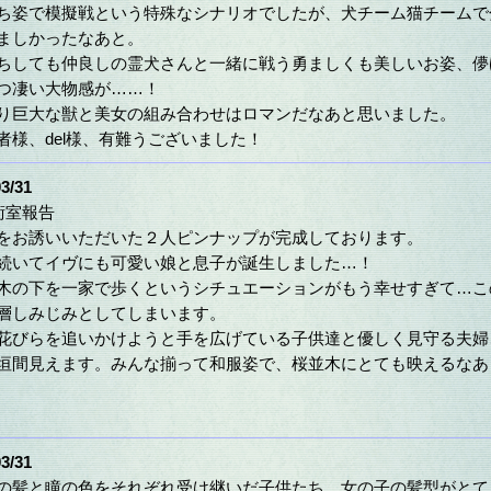
ち姿で模擬戦という特殊なシナリオでしたが、犬チーム猫チームで
ましかったなあと。
ちしても仲良しの霊犬さんと一緒に戦う勇ましくも美しいお姿、儚
つ凄い大物感が……！
り巨大な獣と美女の組み合わせはロマンだなあと思いました。
者様、del様、有難うございました！
3/31
術室報告
をお誘いいただいた２人ピンナップが完成しております。
続いてイヴにも可愛い娘と息子が誕生しました…！
木の下を一家で歩くというシチュエーションがもう幸せすぎて…こ
層しみじみとしてしまいます。
花びらを追いかけようと手を広げている子供達と優しく見守る夫婦
垣間見えます。みんな揃って和服姿で、桜並木にとても映えるなあ
3/31
の髪と瞳の色をそれぞれ受け継いだ子供たち、女の子の髪型がとて