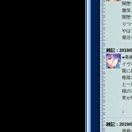
闇堕
微笑
闇堕
りつ
やは
発注
雑記：2019/0
●美
イヴ
龍に
桜並
と一
桜の
常が
↓
雑記：2019/0
両親