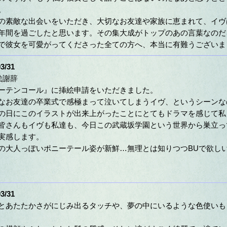
。
の素敵な出会いをいただき、大切なお友達や家族に恵まれて、イヴ
年間を過ごしたと思います。その集大成がトップのあの言葉なのだ
で彼女を可愛がってくださった全ての方へ、本当に有難うございま
3/31
絵謝辞
ーテンコール』に挿絵申請をいただきました。
なお友達の卒業式で感極まって泣いてしまうイヴ、というシーンな
の日にこのイラストが出来上がったことにとてもドラマを感じて私
皆さんもイヴも私達も、今日この武蔵坂学園という世界から巣立っ
実感します。
の大人っぽいポニーテール姿が新鮮…無理とは知りつつBUで欲し
3/31
とあたたかさがにじみ出るタッチや、夢の中にいるような色使いも