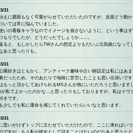
3/31
ゆえに臆面もなく可愛がらせていただいたのですが、反面どう動か
ついては常に悩んでいました。
使いの看板キャラなのでイメージを崩さないように、という事はず
つもりでしたが、どうだったでしょうか……。
返ると、もしかしたらTWさんの想定よりもだいぶ元気娘になって
なあと思ったりも。
3/31
公園好きはともかく、アンティーク趣味や占い師設定は私にはあま
素だったため、そのあたりで地味に苦労したことも思い出深いです
はもっと活かしてあげられるMSさんが他にいただろうと思います
Sが私でよかったのかな…と思ったりもしておりますが、私はイヴ
好きです。
も少しでも私に運命を感じてくれていたらいいなと思います。
3/31
に思いがけずトップに立たせていただけたので、ここに来ればいつ
のですが、もう私が彼女として話すことはないのだなあと思うとと