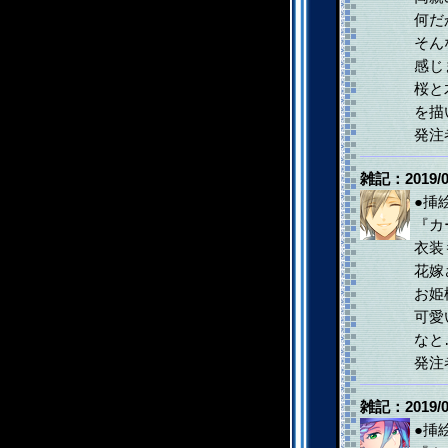
何だ
そん
感じ
桜と
を描
発注
雑記：2019/0
●挿
『カ
衣装
花嫁
お姫
可愛
なと
発注
雑記：2019/0
●挿