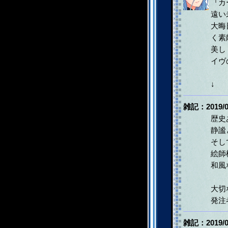
『カ
遠い
大晦
く素
美し
イヴ
↓
雑記：2019/0
歴史
静謐
そし
絵師
和風
大切
発注
雑記：2019/0