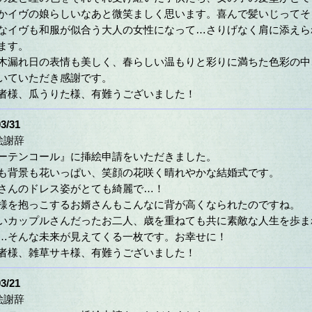
かイヴの娘らしいなあと微笑ましく思います。喜んで髪いじってそ
なイヴも和服が似合う大人の女性になって…さりげなく肩に添えら
ます。
木漏れ日の表情も美しく、春らしい温もりと彩りに満ちた色彩の中
いていただき感謝です。
者様、瓜うりた様、有難うございました！
3/31
絵謝辞
ーテンコール』に挿絵申請をいただきました。
も背景も花いっぱい、笑顔の花咲く晴れやかな結婚式です。
さんのドレス姿がとても綺麗で…！
様を抱っこするお婿さんもこんなに背が高くなられたのですね。
いカップルさんだったお二人、歳を重ねても共に素敵な人生を歩ま
…そんな未来が見えてくる一枚です。お幸せに！
者様、雑草サキ様、有難うございました！
3/21
絵謝辞