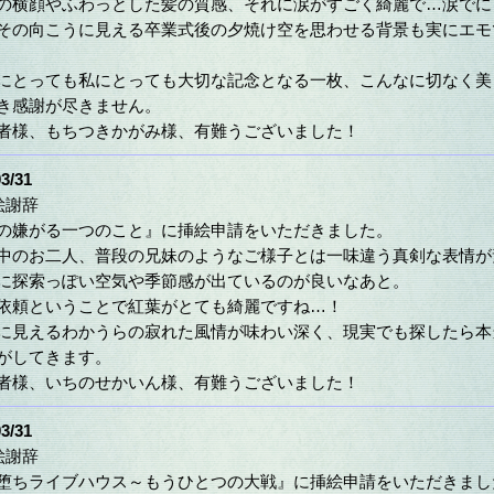
の横顔やふわっとした髪の質感、それに涙がすごく綺麗で…涙でに
その向こうに見える卒業式後の夕焼け空を思わせる背景も実にエモ
にとっても私にとっても大切な記念となる一枚、こんなに切なく美
き感謝が尽きません。
者様、もちつきかがみ様、有難うございました！
3/31
絵謝辞
の嫌がる一つのこと』に挿絵申請をいただきました。
中のお二人、普段の兄妹のようなご様子とは一味違う真剣な表情が
に探索っぽい空気や季節感が出ているのが良いなあと。
依頼ということで紅葉がとても綺麗ですね…！
に見えるわかうらの寂れた風情が味わい深く、現実でも探したら本
がしてきます。
者様、いちのせかいん様、有難うございました！
3/31
絵謝辞
堕ちライブハウス～もうひとつの大戦』に挿絵申請をいただきまし