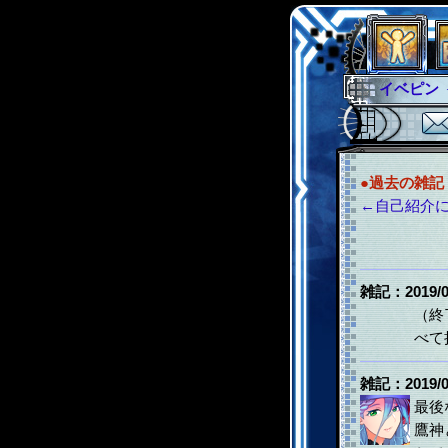
イベピン
●過去の雑記
←自己紹介
雑記：2019/0
（終
べて
雑記：2019/0
最後
鷹神