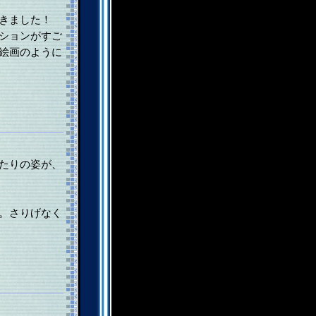
きました！
ションがすご
絵画のように
たりの姿が、
。さりげなく