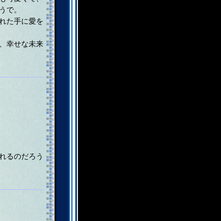
うで。
れた手に愛を
、幸せな未来
れるのだろう