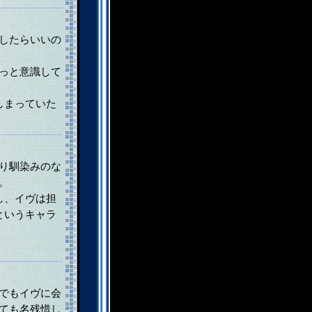
したらいいの
っと意識して
しまっていた
り馴染みのな
。
し、イヴは担
というキャラ
でもイヴに会
ても名残惜し