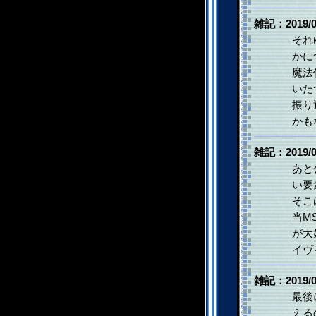
雑記：2019/0
それ
かに
魔法
いた
振り
かも
雑記：2019/0
あと
い要
そこ
当M
が大
イヴ
雑記：2019/0
最後
える