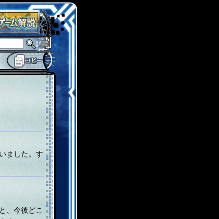
ーバルジャスティス
サイキックハーツ
サイキックハーツ大戦
シュ
いました。す
と、今後どこ