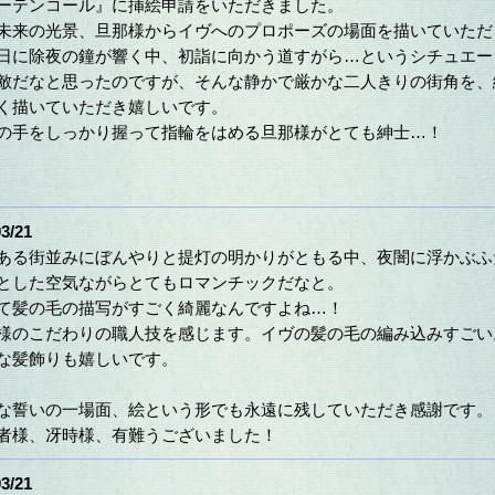
ーテンコール』に挿絵申請をいただきました。
未来の光景、旦那様からイヴへのプロポーズの場面を描いていただ
日に除夜の鐘が響く中、初詣に向かう道すがら…というシチュエー
敵だなと思ったのですが、そんな静かで厳かな二人きりの街角を、
く描いていただき嬉しいです。
の手をしっかり握って指輪をはめる旦那様がとても紳士…！
3/21
ある街並みにぼんやりと提灯の明かりがともる中、夜闇に浮かぶふ
とした空気ながらとてもロマンチックだなと。
て髪の毛の描写がすごく綺麗なんですよね…！
様のこだわりの職人技を感じます。イヴの髪の毛の編み込みすごい
な髪飾りも嬉しいです。
な誓いの一場面、絵という形でも永遠に残していただき感謝です。
者様、冴時様、有難うございました！
3/21