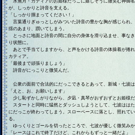
水無月・カティアのお姫様だっこに嬉しそうに微笑む神御名
が、しっかりと詩音を支える。
「しっかり掴まってください！」
言葉通りぎゅっとしがみついた詩音の豊かな胸が感じられ、
揺のあまり、躓いてしまう。
とっさに地面と詩音の間に自分の身体を滑り込ませ、事なき
り状態に。
あとで手当てしますから、と声をかける詩音の体操着が捲れ
カティア。
「最後まで頑張りましょう」
詩音がにっこりと微笑んだ。
公衆の面前で合法的にだっこできるとあって、新城・七波は
「えと、お、お願いします」
少し恥ずかしがりながら、夕凪・真琴がおずおずとお姫様だ
スタートと同時に猛然とダッシュしようとして、七波ははた
にだっこが終わってしまう。スローペースに落とし、照れてい
る。
ゆっくりとゴールを切ったところで、七波が優しく微笑みか
「レースはこれで終了だけど、これからもずっと一緒だよ」