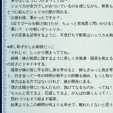
「落ちないようにつかまっててねー」
シェリカが全力でしがみついているのを感じながら、斬夜も
とつに結んだシェリカの髪が揺れる。
「お疲れ様、重かったですか？」
1位でゴールを駆け抜けたが、ちょっと意地悪く問いかける
「重い？ いや軽いぞシェリカ」
その言葉を証明するように、不意打ちで斬夜はシェリカを抱
●嬉し恥ずかしお姫様だっこ
「それじゃ、しっかり掴まっててね」
綾峰・錬が姫君に接するように恭しく水無瀬・陽菜を抱える
の近さにドキドキする。
陽菜が錬の首に手を回し身を寄せると、錬もぎゅっと抱き寄
く。付き合って一年の時間が相手との距離を縮め、もっと知り
体力はある方ではないけれど、錬が懸命に走る。
「僕の太陽が傍にいるんだもの、負けてなるものか、ってね！
「ちゃんと見てるよ、応援してるよ。がんばれ錬くんって！」
照れつつもそう励ます陽菜。
結果よりもこの瞬間が何よりも幸せで。離れたくないと思う