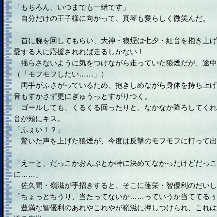
「もちろん、いつまでも一緒です」
自分だけの王子様に向かって、真琴も愛らしく微笑んだ。
首に腕を回してもらい、大神・狼煙は七夕・紅音を抱き上げ
愛する人に応援されれば走るしかない！
揺らさないように気をつけながら走っていた狼煙だが、途中
（「モフモフしたい……」）
両手がふさがっているため、抱きしめながら身体を持ち上げ
音もすかさず更にぎゅうっとすがりつく。
ゴールしても、くるくる回ったりと、なかなか降ろしてくれ
音が頬にキス。
「ふぇい！？」
驚いた声を上げた狼煙が、今度は反撃のモフモフに打って出
「えーと、だっこかおんぶとか特に決めてなかったけどだっこ
に……」
佐久間・嶺滋が手招きすると、そこに蓬栄・智優利のだいし
「ちょっとちうり、当たってないか……っていうか当ててるぅ
豊満な智優利のあれやこれやが嶺滋に押しつけられ、これは