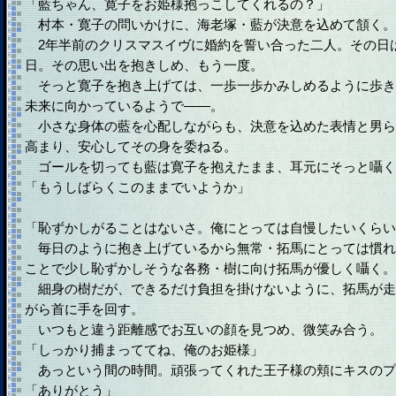
「藍ちゃん、寛子をお姫様抱っこしてくれるの？」
村本・寛子の問いかけに、海老塚・藍が決意を込めて頷く。
2年半前のクリスマスイヴに婚約を誓い合った二人。その日
日。その思い出を抱きしめ、もう一度。
そっと寛子を抱き上げては、一歩一歩かみしめるように歩き
未来に向かっているようで――。
小さな身体の藍を心配しながらも、決意を込めた表情と男ら
高まり、安心してその身を委ねる。
ゴールを切っても藍は寛子を抱えたまま、耳元にそっと囁く
「もうしばらくこのままでいようか」
「恥ずかしがることはないさ。俺にとっては自慢したいくらい
毎日のように抱き上げているから無常・拓馬にとっては慣れ
ことで少し恥ずかしそうな各務・樹に向け拓馬が優しく囁く。
細身の樹だが、できるだけ負担を掛けないように、拓馬が走
がら首に手を回す。
いつもと違う距離感でお互いの顔を見つめ、微笑み合う。
「しっかり捕まっててね、俺のお姫様」
あっという間の時間。頑張ってくれた王子様の頬にキスのプ
「ありがとう」