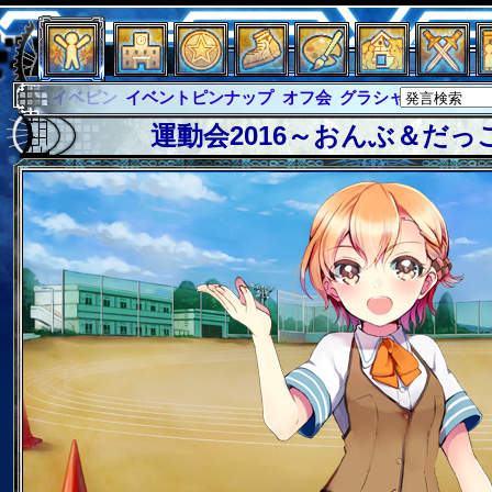
イベントピンナップ
オフ会
グラシャ
グラシャ・ラボラス
運動会2016～おんぶ＆だっ