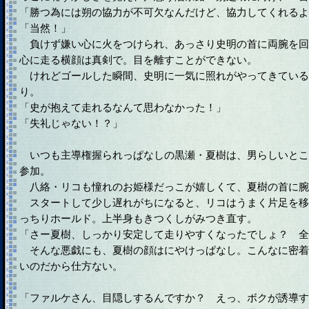
「勝つ為には朔の協力が不可欠なんだけど、協力してくれるよ
「当然！」
負けず嫌い心に火をつけられ、あっさり史明の首に両腕を回
心に走る横顔は真剣で。目を離すことができない。
けれどゴールした瞬間、史明に一気に照れがやってきている
り。
「史が抱えて走れるなんて思わなかった！」
「失礼じゃない！？」
いつも主導権握られっぱなしの黒瀬・夏樹は、男らしいとこ
参加。
八絡・リコも憧れのお姫様だっこが嬉しくて、夏樹の首に腕
スタートして少し遅れがちになると、リコはうまく片足を移
っちりホールド。上半身もきつくしがみつき直す。
「さー夏樹、しっかり安定して走りやすくなったでしょ？ 全
そんな悪戯にも、夏樹の顔はにやけっぱなし。こんなに密着
いのだから仕方ない。
「ファルケさん、目隠しするんですか？ えっ、ボクが誘導す