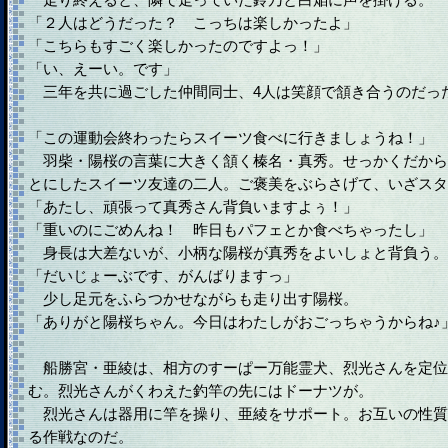
「２人はどうだった？ こっちは楽しかったよ」
「こちらもすごく楽しかったのですよっ！」
「い、えーい。です」
三年を共に過ごした仲間同士、4人は笑顔で頷き合うのだっ
「この運動会終わったらスイーツ食べに行きましょうね！」
羽柴・陽桜の言葉に大きく頷く榛名・真秀。せっかくだから
とにしたスイーツ友達の二人。ご褒美をぶらさげて、いざスタ
「あたし、頑張って真秀さん背負いますよぅ！」
「重いのにごめんね！ 昨日もパフェとか食べちゃったし」
身長は大差ないが、小柄な陽桜が真秀をよいしょと背負う。
「だいじょーぶです、がんばりますっ」
少し足元をふらつかせながらも走り出す陽桜。
「ありがと陽桜ちゃん。今日はわたしがおごっちゃうからね♪
船勝宮・亜綾は、相方のすーぱー万能霊犬、烈光さんを定位
む。烈光さんがくわえた釣竿の先にはドーナツが。
烈光さんは器用に竿を操り、亜綾をサポート。お互いの性質
る作戦なのだ。