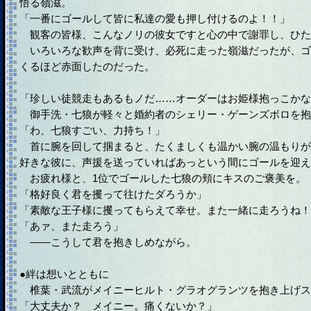
悟る嶺滋。
「一番にゴールして皆に私達の愛も押し付けるのよ！！」
観客の皆様、こんなノリの彼女ですと心の中で謝罪し、ひた
いろいろな歓声を背に受け、必死に走った嶺滋だったが、ゴ
くるほど赤面したのだった。
「珍しい徒競走もあるもノだ……オーダーはお姫様抱っこかな
御手洗・七狼が軽々と婚約者のシェリー・ゲーンズボロを抱
「わ、七狼すごい、力持ち！」
首に腕を回して掴まると、たくましくも温かい腕の温もりが
好きな彼に、声援を送っていればあっという間にゴールを迎え
お疲れ様と、1位でゴールした七狼の頬にキスのご褒美を。
「格好良く君を攫って往けたダろうか」
「素敵な王子様に攫ってもらえて幸せ。また一緒に走ろうね！
「あァ、また走ろう」
――こうして君を抱きしめながら。
●絆は想いとともに
椎葉・武流がメイニーヒルト・グラオグランツを抱き上げス
「大丈夫か？ メイニー。痛くないか？」