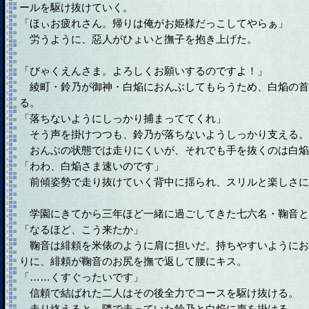
ールを駆け抜けていく。
「ほぃお疲れさん。帰りは俺がお姫様だっこしてやらぁ」
労うように、惡人がひょいと撫子を抱き上げた。
「びゃくえんさま。よろしくお願いするのですよ！」
綾町・鈴乃が御神・白焔におんぶしてもらうため、白焔の首
る。
「落ちないようにしっかり捕まっててくれ」
そう声を掛けつつも、鈴乃が落ちないようしっかり支える。
おんぶの状態では走りにくいが、それでも手を抜くのは白焔
「わわ、白焔さま速いのです」
前傾姿勢で走り抜けていく背中に揺られ、スリルと楽しさに
学園にきてから三年ほど一緒に過ごしてきた七六名・鞠音と
「なるほど、こう来たか」
鞠音は緋頼を米俵のように肩に担いだ。持ちやすいようにお
りに、緋頼が鞠音のお尻を撫で返して腰にキス。
「……くすぐったいです」
信頼で結ばれた二人はその後全力でコースを駆け抜ける。
走り終えると、隣で走っていた鈴乃と白焔に声を掛ける。