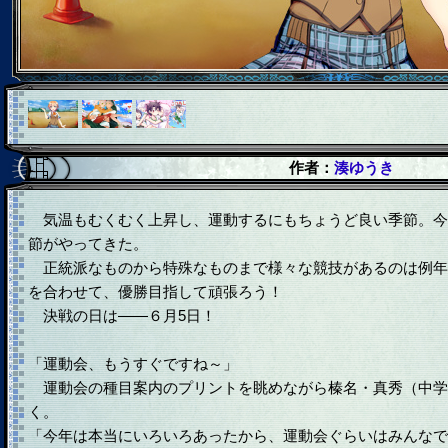
作者：
湊ゆうき
気温もむくむく上昇し、運動するにもちょうど良い季節。今
節がやってきた。
正統派なものから特殊なものまで様々な競技があるのは例年
を合わせて、優勝目指して頑張ろう！
決戦の日は――６月5日！
「運動会、もうすぐですね～」
運動会の種目案内のプリントを眺めながら榛名・真秀（中学生魔
く。
「今年は本当にいろいろあったから、運動会ぐらいはみんなで