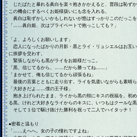
じたばたと暴れる眞白を楽々抱きかかえると、普段は恥ずか
この機会にするべくお姫様扱いにも念を入れる。
眞白は恥ずかしいかもしれないが悠はすっかりこのだっこを
「……眞白姫、次はプライベートで抱っこしても？」
「よ、よろしくお願いします」
恋人になったばかりの月影・黒とライ・リュシエルはお互い
に挨拶を交わす。
緊張しながらも黒がライをお姫様だっこ。
「黒、信じてるから。……だから勝ってね……」
「まかせて、俺も信じてるから頑張るね」
最後の言葉とともに走り出す。ライを気遣いながらも素晴ら
「大好きだよ……僕の王子様」
抱き上げられたまま、ライから黒の頬にキスの祝福を。初め
る黒。けれど大好きなライからのキスに、いつもはクールな黒
そして１位で駆け抜けた勝利を祝って二人でハイタッチ！
●密着と温もり
「……えへへ。女の子の憧れですよね」