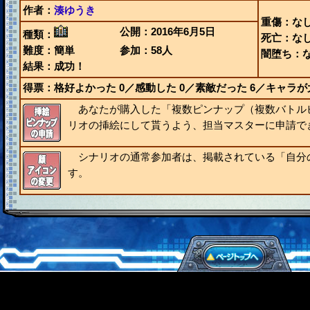
作者：
湊ゆうき
重傷：な
公開：2016年6月5日
種類：
死亡：な
難度：簡単
参加：58人
闇堕ち：
結果：成功！
得票：格好よかった
0
／感動した
0
／素敵だった
6
／キャラが
あなたが購入した「複数ピンナップ（複数バトル
リオの挿絵にして貰うよう、担当マスターに申請で
シナリオの通常参加者は、掲載されている「自分
す。