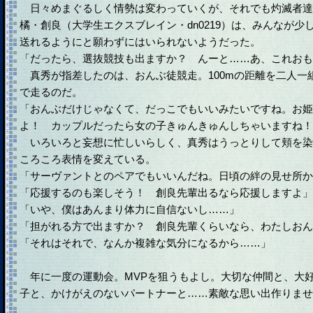
日々めまぐるしく情勢は変わっていくが、それでも灼滅者達
橘・創良（大学生エクスブレイン・dn0219）は、みんなが
送れるようにと願わずにはいられないようだった。
「だったら、選抜競技も出ますか？ んーと……あ、これおも
真秀が指差したのは、おんぶ徒競走。100mの距離を二人一
で走るのだ。
「おんぶだけじゃなくて、だっこでもいいみたいですね。お姫
よ！ カップルだったら女の子きゅんきゅんしちゃいますね！
いろいろと妄想に忙しいらしく、真秀はうっとりして頬を染
ころころ表情を変えている。
「サーヴァントとのペアでもいいんだね。日頃の絆の見せ所か
「応援するのも楽しそう！ 創良先輩出るなら応援しますよ」
「いや、僕はあんまり体力に自信ないし……」
「担がれる方で出ますか？ 創良先輩くらいなら、わたしおん
「それはそれで、なんか複雑な気分になるから……」
年に一度の運動会。MVPを狙うもよし。大切な仲間と、大
子と、かけがえのないパートナーと……素敵な思い出作りませ