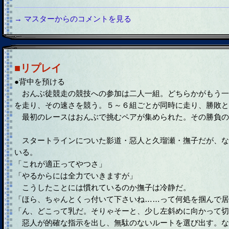
→ マスターからのコメントを見る
■リプレイ
●背中を預ける
おんぶ徒競走の競技への参加は二人一組。どちらかがもう一人
を走り、その速さを競う。５～６組ごとが同時に走り、勝敗と
最初のレースはおんぶで挑むペアが集められた。その勝負の
スタートラインについた影道・惡人と久瑠瀬・撫子だが、な
いる。
「これが適正ってやつさ」
「やるからには全力でいきますが」
こうしたことには慣れているのか撫子は冷静だ。
「ほら、ちゃんとくっ付いて下さいね……って何処を掴んで居
「ん、どこって乳だ。そりゃそーと、少し左斜めに向かって切
惡人が的確な指示を出し、無駄のないルートを選び出す。な