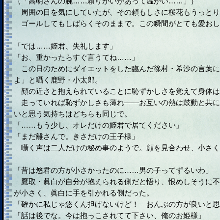
（「高明さんの腕……頼りがいがあって温かい……」）
周囲の目を気にしていたが、その頼もしさに桜花もうっとり
ゴールしてもしばらくそのままで。この瞬間がとても愛おし
「では……姫君、失礼します」
「お、重かったらすぐ言うてね……」
この日のためにダイエットをした臨んだ篠村・希沙の言葉に
よ」と囁く鹿野・小太郎。
顔の近さと抱えられていることに恥ずかしさを覚えて身体は
走っていれば恥ずかしさも薄れ――お互いの熱は鼓動と共に
いと思う気持ちはどちらも同じで。
「……もう少し、オレだけの姫君で居てください」
「まだ離さんで。きさだけの王子様」
囁く声は二人だけの秘め事のようで。顔を見合わせ、小さく
「昔は悠君の方が小さかったのに……男の子ってずるいわ」
鷹取・眞白が自分が抱えられる側だと悟り、恨めしそうに不
が小さく、眞白に手を引かれる側だった。
「確かに私じゃ悠くん担げないけど！ おんぶの方が良いと思
「話は後でな。今は抱っこされてて下さい、俺のお姫様」