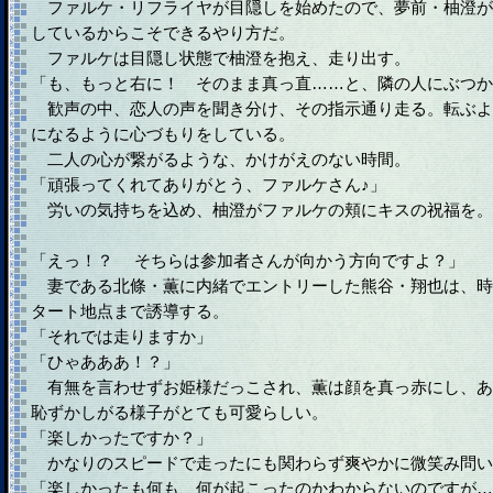
ファルケ・リフライヤが目隠しを始めたので、夢前・柚澄が
しているからこそできるやり方だ。
ファルケは目隠し状態で柚澄を抱え、走り出す。
「も、もっと右に！ そのまま真っ直……と、隣の人にぶつか
歓声の中、恋人の声を聞き分け、その指示通り走る。転ぶよ
になるように心づもりをしている。
二人の心が繋がるような、かけがえのない時間。
「頑張ってくれてありがとう、ファルケさん♪」
労いの気持ちを込め、柚澄がファルケの頬にキスの祝福を。
「えっ！？ そちらは参加者さんが向かう方向ですよ？」
妻である北條・薫に内緒でエントリーした熊谷・翔也は、時
タート地点まで誘導する。
「それでは走りますか」
「ひゃあああ！？」
有無を言わせずお姫様だっこされ、薫は顔を真っ赤にし、あ
恥ずかしがる様子がとても可愛らしい。
「楽しかったですか？」
かなりのスピードで走ったにも関わらず爽やかに微笑み問い
「楽しかったも何も、何が起こったのかわからないのですが…