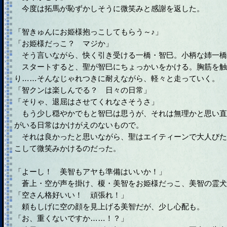
今度は拓馬が恥ずかしそうに微笑みと感謝を返した。
「智きゅんにお姫様抱っこしてもらう～♪」
「お姫様だっこ？ マジか」
そう言いながら、快く引き受ける一橋・智巳。小柄な姉一橋
スタートすると、聖が智巳にちょっかいをかける。胸筋を触
り……そんなじゃれつきに耐えながら、軽々と走っていく。
「智クンは楽しんでる？ 日々の日常」
「そりゃ、退屈はさせてくれなさそうさ」
もう少し穏やかでもと智巳は思うが、それは無理かと思い直
がいる日常はかけがえのないもので。
それは良かったと思いながら、聖はエイティーンで大人びた
こして微笑みかけるのだった。
「よーし！ 美智もアヤも準備はいいか！」
蒼上・空が声を掛け、榎・美智をお姫様だっこ、美智の霊犬
「空さん格好いい！ 頑張れ！」
頼もしげに空の顔を見上げる美智だが、少し心配も。
「お、重くないですか……！？」