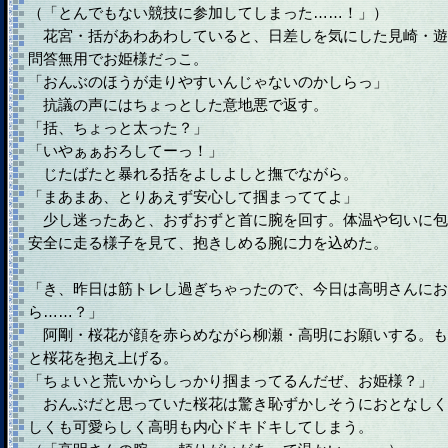
（「とんでもない競技に参加してしまった……！」）
花宮・括があわあわしていると、日差しを気にした見崎・遊
問答無用でお姫様だっこ。
「おんぶのほうが走りやすいんじゃないのかしらっ」
抗議の声にはちょっとした意地悪で返す。
「括、ちょっと太った？」
「いやぁぁおろしてーっ！」
じたばたと暴れる括をよしよしと撫でながら。
「まあまあ、とりあえず安心して掴まっててよ」
少し迷ったあと、おずおずと首に腕を回す。体温や匂いに包
安全に走る様子を見て、抱きしめる腕に力を込めた。
「き、昨日は筋トレし過ぎちゃったので、今日は高明さんにお
ら……？」
阿剛・桜花が顔を赤らめながら柳瀬・高明にお願いする。も
と桜花を抱え上げる。
「ちょいと荒いからしっかり掴まってるんだぜ、お姫様？」
おんぶだと思っていた桜花は驚き恥ずかしそうにおとなしく
しくも可愛らしく高明も内心ドキドキしてしまう。