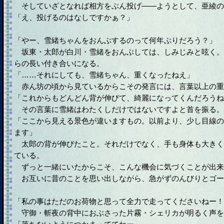
そしていざとなれば相方をぶん投げ――ようとして、亜綾の
「え、投げるのはなしですかぁ？」
「やー、雪緒ちゃんをおんぶするのって何年ぶりだろう？」
坂東・太郎が白川・雪緒をおんぶしては、しみじみと呟く。
らの長い付き合いになる。
「……それにしても、雪緒ちゃん、重くなったねえ」
赤ん坊の頃から見ているからこその発言には、言葉以上の重
「これからもどんどん背が伸びて、綺麗になってくんだろうね
その言葉に雪緒はわたくしだけではないですよと首を振る。
「ここから見える景色が違いますもの。以前より、少し目線の
ます」
太郎の背が伸びたこと。それだけでなく、手も身体も大きく
ている。
ずっと一緒にいたからこそ、こんな機会に気づくことが出来
お互いに昔のことを思い出しながら、急がずのんびりとゴー
「私の事はただのお荷物と思って全力で走ってくださいねー！
守御・斬夜の背中におぶさった片霧・シェリカが明るく声を