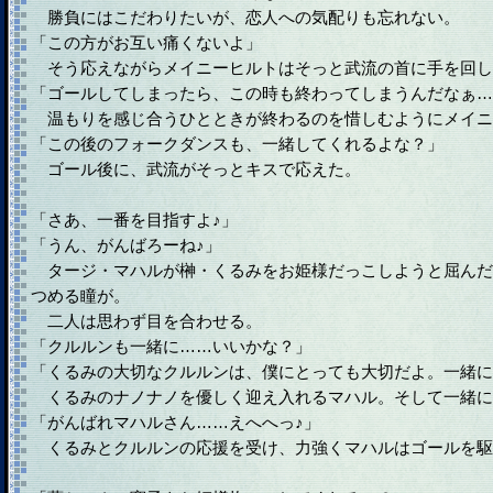
勝負にはこだわりたいが、恋人への気配りも忘れない。
「この方がお互い痛くないよ」
そう応えながらメイニーヒルトはそっと武流の首に手を回し
「ゴールしてしまったら、この時も終わってしまうんだなぁ…
温もりを感じ合うひとときが終わるのを惜しむようにメイニ
「この後のフォークダンスも、一緒してくれるよな？」
ゴール後に、武流がそっとキスで応えた。
「さあ、一番を目指すよ♪」
「うん、がんばろーね♪」
タージ・マハルが榊・くるみをお姫様だっこしようと屈んだ
つめる瞳が。
二人は思わず目を合わせる。
「クルルンも一緒に……いいかな？」
「くるみの大切なクルルンは、僕にとっても大切だよ。一緒に
くるみのナノナノを優しく迎え入れるマハル。そして一緒に
「がんばれマハルさん……えへへっ♪」
くるみとクルルンの応援を受け、力強くマハルはゴールを駆