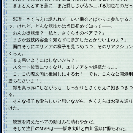
きょとんとする薫に、また愛しさが込み上げる翔也なのだっ
彩瑠・さくらえに誘われて、いい機会とばかりに参加するこ
ツ。けれど、どんな競技かは当日初めて知って――。
「おんぶ徒競走？ 私と、さくらえのペアで？」
「まさか競技内容全く知らずに参加したとかないよねぇ？」
面白そうにエリノアの様子を見つめつつ、そのリアクション
くらえ。
「まぁ悪いようにはしないから？」
スタート位置につくなり、エリノアをお姫様だっこ。
「こ、この際文句は後回しにするわ！ でも、こんな公開処刑
勝ちなさいよ！」
顔を真っ赤にしながらも、しっかりとさくらえに抱きつきつ
る。
そんな様子も愛らしいと思いながら、さくえらはお望み通り
けた。
競技を終えたペアの顔はみな晴れやかだ。
そして注目のMVPは――坂東太郎と白川雪緒に贈られた。