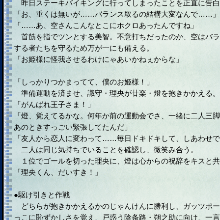
昨日ステーキバイキングに行ってしまったことを正直に告白
「お、重くは無いが……バランス取るの結構大変なんで……」
「……あ、空さんこんなとこにホクロあったんですね」
首筋を指でツンとする美智。不意打ちだったのか、空はバラ
する者たちを守るため万が一にも備える。
「お姫様に怪我させるわけにゃあいかねぇからな」
「しっかりつかまってて、僕のお姫様！」
準備運動を済ませ、識守・理央が廿楽・燈を抱きかかえる。
「がんばれ王子さま！」
「燈、覚えてるかな。何年か前の運動会でさ、一緒に二人三脚
あのときすっごい緊張してたんだ」
「友人から恋人に変わって……毎日ドキドキして、しあわせで
二人は同じ気持ちでいることを確認し、微笑み合う。
１位でゴールを切った理央に、燈は心からの祝辞をキスと共
「理央くん、だいすき！」
●駆け引きと作戦
どちらが抱きかかえるかのじゃんけんに勝利し、ガッツポー
っこに恥ずかしさを覚え、戸惑う陰条路・朔之助に向け、一言