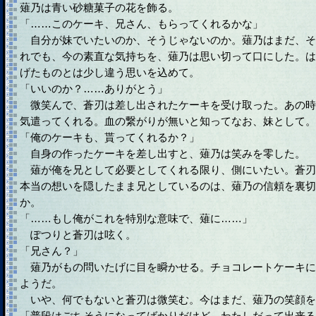
薙乃は青い砂糖菓子の花を飾る。
「……このケーキ、兄さん、もらってくれるかな」
自分が妹でいたいのか、そうじゃないのか。薙乃はまだ、そ
れでも、今の素直な気持ちを、薙乃は思い切って口にした。は
げたものとは少し違う思いを込めて。
「いいのか？……ありがとう」
微笑んで、蒼刃は差し出されたケーキを受け取った。あの時
気遣ってくれる。血の繋がりが無いと知ってなお、妹として。
「俺のケーキも、貰ってくれるか？」
自身の作ったケーキを差し出すと、薙乃は笑みを零した。
薙が俺を兄として必要としてくれる限り、側にいたい。蒼刃
本当の想いを隠したまま兄としているのは、薙乃の信頼を裏切
か。
「……もし俺がこれを特別な意味で、薙に……」
ぽつりと蒼刃は呟く。
「兄さん？」
薙乃がもの問いたげに目を瞬かせる。チョコレートケーキに
ようだ。
いや、何でもないと蒼刃は微笑む。今はまだ、薙乃の笑顔を
「普段はごちそうになってばかりだけど、わたしだって出来る