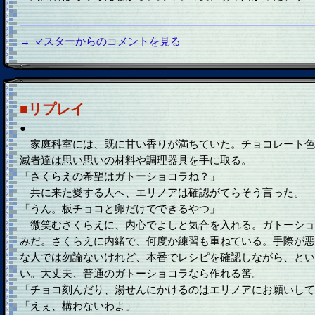
→ マスターからのコメントを見る
■リプレイ
●
家庭科室には、既に甘い香りが満ちていた。チョコレート色
滅者達は思い思いの材料や調理器具を手に取る。
「さくらえの希望はガトーショコラね？」
共に来た愛する人へ、エリノアは確認がてらそう言った。
「うん。板チョコと卵だけでできるやつ」
微笑むさくらえに、内心でよしと気合を入れる。ガトーショ
みだ。さくらえに内緒で、何度か練習も重ねている。手際が悪
な人では勿論ないけれど、本番でレシピを確認しながら、とい
い。大丈夫、普通のガトーショコラなら作れる筈。
「チョコ刻んだり、湯せんにかけるのはエリノアにお願いして
「えぇ、構わないわよ」