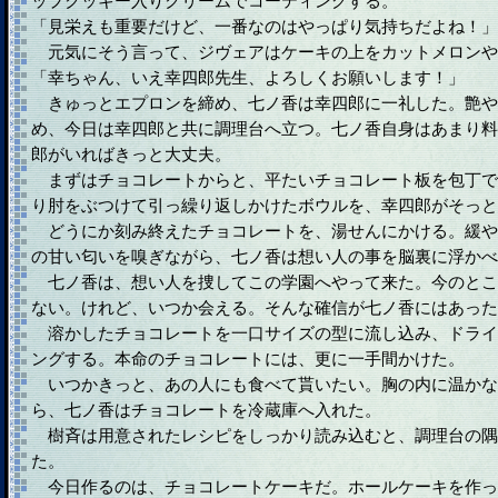
ップクッキー入りクリームでコーティングする。
「見栄えも重要だけど、一番なのはやっぱり気持ちだよね！」
元気にそう言って、ジヴェアはケーキの上をカットメロンや
「幸ちゃん、いえ幸四郎先生、よろしくお願いします！」
きゅっとエプロンを締め、七ノ香は幸四郎に一礼した。艶や
め、今日は幸四郎と共に調理台へ立つ。七ノ香自身はあまり料
郎がいればきっと大丈夫。
まずはチョコレートからと、平たいチョコレート板を包丁で
り肘をぶつけて引っ繰り返しかけたボウルを、幸四郎がそっと
どうにか刻み終えたチョコレートを、湯せんにかける。緩や
の甘い匂いを嗅ぎながら、七ノ香は想い人の事を脳裏に浮かべ
七ノ香は、想い人を捜してこの学園へやって来た。今のとこ
ない。けれど、いつか会える。そんな確信が七ノ香にはあった
溶かしたチョコレートを一口サイズの型に流し込み、ドライ
ングする。本命のチョコレートには、更に一手間かけた。
いつかきっと、あの人にも食べて貰いたい。胸の内に温かな
ら、七ノ香はチョコレートを冷蔵庫へ入れた。
樹斉は用意されたレシピをしっかり読み込むと、調理台の隅
た。
今日作るのは、チョコレートケーキだ。ホールケーキを作っ