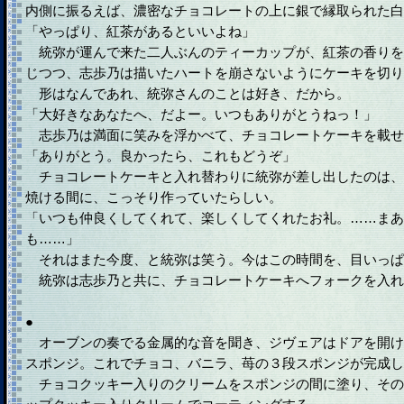
内側に振るえば、濃密なチョコレートの上に銀で縁取られた白
「やっぱり、紅茶があるといいよね」
統弥が運んで来た二人ぶんのティーカップが、紅茶の香りを
じつつ、志歩乃は描いたハートを崩さないようにケーキを切り
形はなんであれ、統弥さんのことは好き、だから。
「大好きなあなたへ、だよー。いつもありがとうねっ！」
志歩乃は満面に笑みを浮かべて、チョコレートケーキを載せ
「ありがとう。良かったら、これもどうぞ」
チョコレートケーキと入れ替わりに統弥が差し出したのは、
焼ける間に、こっそり作っていたらしい。
「いつも仲良くしてくれて、楽しくしてくれたお礼。……まあ
も……」
それはまた今度、と統弥は笑う。今はこの時間を、目いっぱ
統弥は志歩乃と共に、チョコレートケーキへフォークを入れ
●
オーブンの奏でる金属的な音を聞き、ジヴェアはドアを開け
スポンジ。これでチョコ、バニラ、苺の３段スポンジが完成し
チョコクッキー入りのクリームをスポンジの間に塗り、その