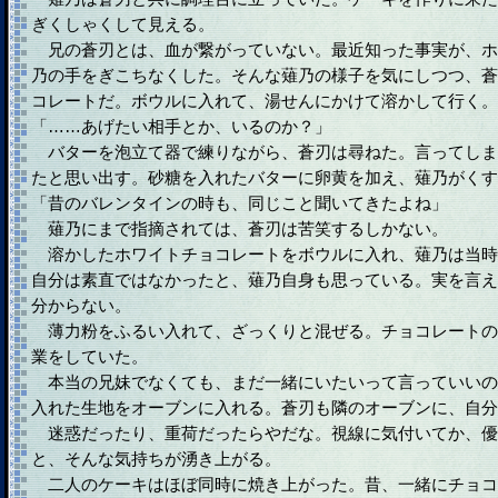
ぎくしゃくして見える。
兄の蒼刃とは、血が繋がっていない。最近知った事実が、ホ
乃の手をぎこちなくした。そんな薙乃の様子を気にしつつ、蒼
コレートだ。ボウルに入れて、湯せんにかけて溶かして行く。
「……あげたい相手とか、いるのか？」
バターを泡立て器で練りながら、蒼刃は尋ねた。言ってしま
たと思い出す。砂糖を入れたバターに卵黄を加え、薙乃がくす
「昔のバレンタインの時も、同じこと聞いてきたよね」
薙乃にまで指摘されては、蒼刃は苦笑するしかない。
溶かしたホワイトチョコレートをボウルに入れ、薙乃は当時
自分は素直ではなかったと、薙乃自身も思っている。実を言え
分からない。
薄力粉をふるい入れて、ざっくりと混ぜる。チョコレートの
業をしていた。
本当の兄妹でなくても、まだ一緒にいたいって言っていいの
入れた生地をオーブンに入れる。蒼刃も隣のオーブンに、自分
迷惑だったり、重荷だったらやだな。視線に気付いてか、優
と、そんな気持ちが湧き上がる。
二人のケーキはほぼ同時に焼き上がった。昔、一緒にチョコ