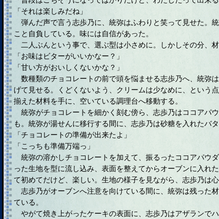
「それは楽しみだね」
弾んだ声で言う志歩乃に、統弥はふわりと笑って見せた。統
こと自負している。味には自信があった。
二人ぶんという事で、選ぶ型は小さめに。しかしその分、材
「お味はビターがいいかなー？」
「甘い方がおいしくないかな？」
数種類のチョコレートの前で頭を悩ませる志歩乃へ、統弥は
げて見せる。くどくないよう、クリームは少なめに、という点
揃えた材料を手に、空いている調理台へ移動する。
統弥がチョコレートを細かく刻む傍ら、志歩乃はココアパウ
も。統弥が湯せんに移行する間に、志歩乃は砂糖を入れたバタ
「チョコレートの準備が出来たよ」
「こっちも準備万端っ」
統弥の溶かしチョコレートを加えて、振るったココアパウダ
った生地を型に流し込み、表面を整えてからオーブンに入れた
て初めてだけど、楽しい。生地の様子を見ながら、志歩乃は心
志歩乃がオーブンへ注意を向けている間に、統弥は残った材
ている。
やがて焼き上がったケーキの表面に、志歩乃はアザランでハ