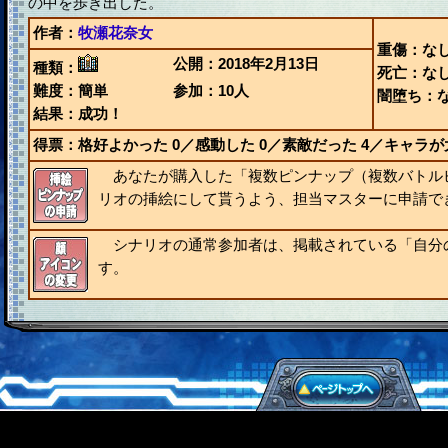
の中を歩き出した。
作者：
牧瀬花奈女
重傷：な
公開：2018年2月13日
種類：
死亡：な
難度：簡単
参加：10人
闇堕ち：
結果：成功！
得票：格好よかった
0
／感動した
0
／素敵だった
4
／キャラが
あなたが購入した「複数ピンナップ（複数バトル
リオの挿絵にして貰うよう、担当マスターに申請で
シナリオの通常参加者は、掲載されている「自分
す。