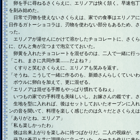
卵を手に尋ねるさくらえに、エリノアは快く頷く。早速包丁
を刻み始めた。
日常で刃物を使えないさくらえは、家での食事はエリノアに
日作るガトーショコラは、刃物を使わない部分もあるため、さ
った。
エリノアが湯せんにかけて溶かしたチョコレートに、さくら
に、ぴんと角が立つまで泡立てておいた。
卵黄を入れたチョコレートを混ぜるのは、二人で一緒に行っ
「これ、まさに共同作業……だよね？」
くすりと笑むさくらえに、エリノアも笑みを返す。
「そうね。こうして一緒に作るのも、新婚さんらしくていいわ
ボウルに卵白を加えて、更に混ぜる。
「エリノアは混ぜる手際もやっぱり慣れてるねぇ」
いつもの家での手料理も美味しいし、お嫁さんの鑑です。さ
生地を型に入れれば、後はセットしておいたオーブンに入れ
ンの音を聞いて、料理を楽しく感じたのは久々だとさくらえは
「ありがとね、エリノア」
「私も楽しかったわ」
後は出来上がりを楽しみに待つばかりだ。二人の視線が、オ
薙乃は蒼刃と共に調理台に立っていた。ケーキを作りに来た