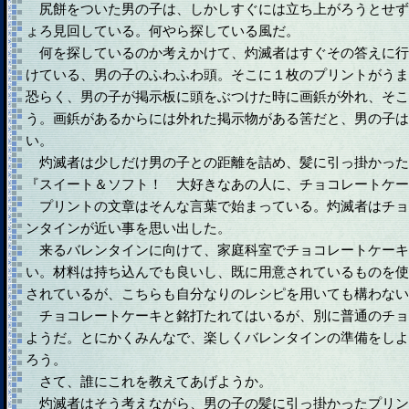
尻餅をついた男の子は、しかしすぐには立ち上がろうとせず
ょろ見回している。何やら探している風だ。
何を探しているのか考えかけて、灼滅者はすぐその答えに行
けている、男の子のふわふわ頭。そこに１枚のプリントがうま
恐らく、男の子が掲示板に頭をぶつけた時に画鋲が外れ、そこ
う。画鋲があるからには外れた掲示物がある筈だと、男の子は
い。
灼滅者は少しだけ男の子との距離を詰め、髪に引っ掛かった
『スイート＆ソフト！ 大好きなあの人に、チョコレートケー
プリントの文章はそんな言葉で始まっている。灼滅者はチョ
ンタインが近い事を思い出した。
来るバレンタインに向けて、家庭科室でチョコレートケーキ
い。材料は持ち込んでも良いし、既に用意されているものを使
されているが、こちらも自分なりのレシピを用いても構わない
チョコレートケーキと銘打たれてはいるが、別に普通のチョ
ようだ。とにかくみんなで、楽しくバレンタインの準備をしよ
ろう。
さて、誰にこれを教えてあげようか。
灼滅者はそう考えながら、男の子の髪に引っ掛かったプリン