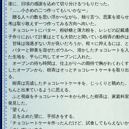
達に、日頃の感謝を込めて切り分けるつもりだった。
「……小さめの二つ作ってもいいかなー」
贈る人々の数を思い浮かべながら、独り言つ。思案を巡らせ
考は取り敢えず一つ作ってみる方向へ向いた。
チョコレートにバター、粉砂糖と薄力粉を、レシピの記載通
子作りにおいて計量はとても大切だと聞いている樹斉の動作は
甘味は強過ぎない方が良いだろうか。程々に抑えるには、と
バターと卵黄を混ぜたボウルへ、溶かしたチョコレートを入
た生地を、平らに均してオーブンに入れた。
オーブンの待ち時間は、仕上がりへの期待で胸がわくわくす
したオーブンから、樹斉はそっとチョコレートケーキを取り出
る。
樹斉は完成したチョコレートケーキを、じっくりと眺めた。
ちんと出来ているように思える。
ふと視線をチョコレートケーキから外した樹斉は、家庭科室
発見した。
「望くん」
足を止めた望に、手招きをする。
「チョコレートケーキ作ったんだけど、試食してもらえないか