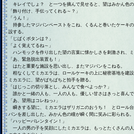
キレイでしょ？ と一つを摘んで見せると、望はみかん色の
「飾り付け、手伝ってくれる～？」
「うん！」
持参したマジパンペーストをこね、くるんと巻いたケーキの
設する。
「じばくボタンは？」
「よく覚えてるね～」
ハンモックを作り出した望の言葉に懐かしさを刺激され、ミ
「あ、緊急脱出装置も！」
はたと重要な施設を思い出し、またマジパンをこねる。
程なくしてミカエラは、ロールケーキの上に秘密基地を建設
ミカエラに、望がぱちぱちと拍手を贈る。
「はじっこの切り落とし、みんなで食べよっか？」
誰かと一緒の人も、一人の人も。優しい甘さはきっと喜んで
「あ、望用はコレねっ♪」
瞬きする望に、ミカエラはザリガニのおうち！ とロール台
パンを差し出した。みかん色の瞳が瞬く間に笑みに彩られる。
「ハッピーバレンタイン！」
一人の男の子を笑顔にしたミカエラは、もっとたくさんの人