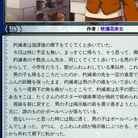
作者：
牧瀬花奈女
灼滅者は放課後の廊下をてくてくと歩いていた。
今日は特に予定も無い。まっすぐに帰ろう。そう思って、廊
灼滅者の十数歩ぶん先を、同じくてくてく歩いている男の子
からして、小学生だろう。髪がふわふわしている事以外、これ
男の子も帰るところだったのか、灼滅者の先を一定の速度で
ぶんの距離を保ったまま、灼滅者は男の子の後をついて歩いた
もう一度廊下の角を曲がったところで、灼滅者は左手の壁に
あるそこは、たくさんのポスターや連絡事項が画鋲で留められ
視線を前に戻すと、男の子は掲示板の前を通り過ぎようとし
元に、誰のものかボールペンが落ちている。
危ない――と思った時には既に遅く、男の子はボールペンを
んでしまった。がつん、とふわふわ頭が掲示板にぶつかる。そ
から外れて廊下に転がった。