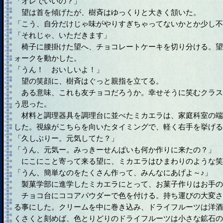
「オレでいいの？」
望は首を傾げたが、樹斉はゆっくりと大きく頷いた。
「こう、自分だけじゃ味がやりすぎちゃってないかとか少し不
「それじゃ、いただきます」
椅子に腰掛けた望へ、チョコレートケーキを切り分ける。望
ォークを動かした。
「うん！ おいしいよ！」
望の笑顔に、樹斉はぐっと親指を立てる。
ある意味、これも友チョコだろうか。幸せそうに笑むクラス
う思った。
材料と調理器具を調理台に並べたミカエラは、家庭科室の端
した。視線がこちらを向いたタイミングで、軽く右手を挙げる
「久しぶりー。元気してた？」
「うん、元気ー。みっきーせんぱいも何か作りに来たの？」
にこにこと寄って来る望に、ミカエラはひまわりのような笑
「うん、簡単なのをたくさん作って、みんなにあげよ～♪」
製菓学部に進学したミカエラにとって、お菓子作りはお手の
チョコ台にココアパウダーで色を付ける。持ち運びの大変さ
る事にした。クリームを中に巻き込み、ドライフルーツは洋酒
くさくと刻めば、色とりどりのドライフルーツは小さな鉱石の