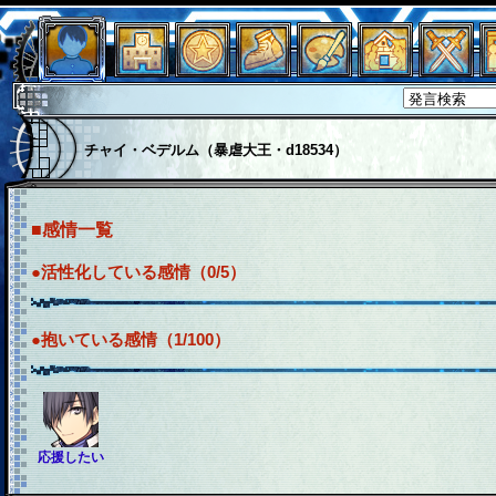
チャイ・ベデルム（暴虐大王・d18534）
■感情一覧
●活性化している感情（0/5）
●抱いている感情（1/100）
応援したい