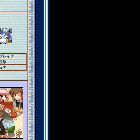
＋ブレイク
追撃
ュア