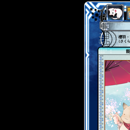
櫻羽・
（さく