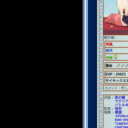
能力値：
気魄
術式
神秘
運命
EXP：20623
サイキックエ
コメント：
忙
武器：
妖の槍
マテリ
バトル
防具：
浴衣
装飾：
星猫
≪Felis
lune vi
*capric
chat*po