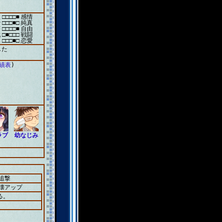
 □□□□■ 感情
 □□□■□ 純真
 □□□□■ 自由
 □■□□□ 戦闘
 □□□■□ 恋愛
した
成績表
)
ラブ
幼なじみ
追撃
＋壊アップ
る。