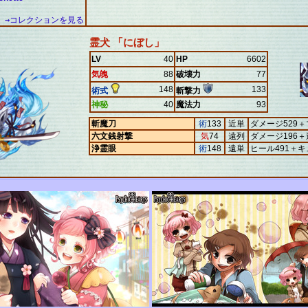
→コレクションを見る
霊犬 「にぼし」
LV
40
HP
6602
気魄
88
破壊力
77
148
133
術式
斬撃力
神秘
40
魔法力
93
斬魔刀
術
133
近単
ダメージ529
六文銭射撃
気
74
遠列
ダメージ196＋
浄霊眼
術
148
遠単
ヒール491＋キ