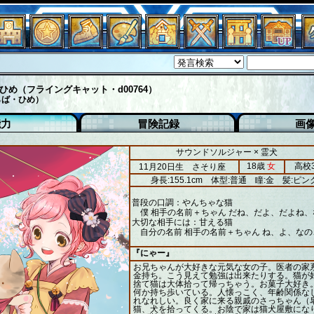
ひめ（フライングキャット・d00764）
らば・ひめ）
能力
冒険記録
画
サウンドソルジャー × 霊犬
18歳
女
高校
11月20日生 さそり座
身長:155.1cm
体型:普通
瞳:金
髪:ピン
普段の口調：やんちゃな猫
僕 相手の名前＋ちゃん だね、だよ、だよね、
大切な相手には：甘える猫
自分の名前 相手の名前＋ちゃん ね、よ、なの
『にゃー』
お兄ちゃんが大好きな元気な女の子。医者の家
金持ち。こう見えて勉強は出来たりする。猫が
捨て猫は大体拾って帰っちゃう。お菓子大好き
何か持ち歩いている。人懐っこく、年齢関係な
れなれしい。良く家に来る親戚のさっちゃん（
猫、犬を拾ってくる。お陰で家は猫犬屋敷にな