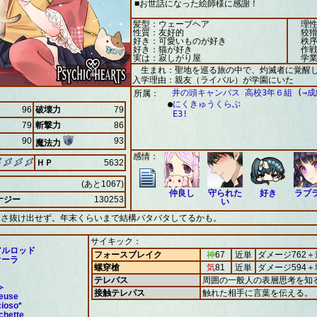
■お世話になった絵師様に感謝！
髪型：ウェーブヘア
理性
性質：友好的
狡猾
好き：可愛いものが好き
秩序
好き：猫が好き
作戦
実は：寂しがり屋
学業
生まれ：聖地を巡る旅の中で、灼滅者に覚醒
入学理由：親友（ライバル）が学園にいた
井の頭キャンパス 高校3年６組
(
→
所属：
●
にくきゅうくらぶ
96
破壊力
79
E3!
79
斬撃力
86
90
93
魔法力
感情：
ＨＰ
5632
(あと1067)
仲良し
守られた
好き
ラブ
ナジー
130253
い
しさ抜け出せず。年末くらいまで結構バタバタしてるかも。
サイキック：
アルロッド
フォースブレイク
神
67
近単
ダメージ762＋
オーラ
螺穿槍
気
81
近単
ダメージ594
テレパス
周囲の一般人の表層思考を知
≫
接触テレパス
触れた相手に言葉を伝える。
neuse
cioso*
chette