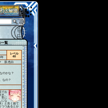
像一覧
レベル
40
3年
ク
肌:色白
なのかな？
、なの？
系でお
好き。
。常に
しにな
皐）と良く捨て
りつつあるとか