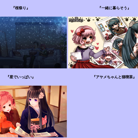
『桜祭り』
『一緒に暮らそう』
『星でいっぱい』
『アヤメちゃんと猫喫茶』