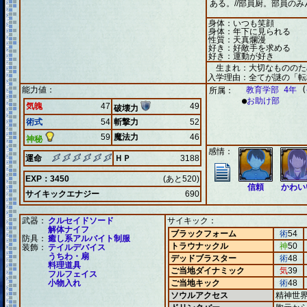
ある。//部員厨。部員の
身体：いつも笑顔
身体：年下に見られる
性質：天真爛漫
好き：好敵手を求める
好き：運動が好き
生まれ：大切なもののた
入学理由：全てが謎の「転
能力値：
教育学部 4年
(
所属：
●
お助け部
気魄
47
49
破壊力
術式
54
斬撃力
52
59
魔法力
46
神秘
感情：
運命
ＨＰ
3188
EXP：3450
(あと520)
信頼
かわい
サイキックエナジー
690
武器：
クルセイドソード
サイキック：
解体ナイフ
ブラックフォーム
術
54
防具：
癒し系アルバイト制服
トラウナックル
神
50
装飾：
テイルデバイス
うちわ・扇
デッドブラスター
術
48
料理道具
ご当地ダイナミック
気
39
フルフェイス
小物入れ
ご当地キック
術
48
ソウルアクセス
精神世