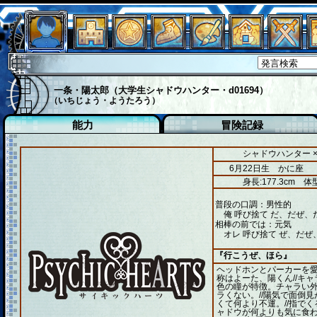
一条・陽太郎（大学生シャドウハンター・d01694）
（いちじょう・ようたろう）
能力
冒険記録
シャドウハンター 
6月22日生 かに座
身長:177.3cm
体型
普段の口調：男性的
俺 呼び捨て だ、だぜ、
相棒の前では：元気
オレ 呼び捨て ぜ、だぜ
『行こうぜ、ほら』
ヘッドホンとパーカーを
称はよーた、陽くん//キ
色の瞳が特徴。チャラい
ラくない。//陽気で面倒
くて何より不運。//指でく
ャドウが何よりも気に食