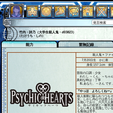
竹内・詩乃（大学生殺人鬼・d03823）
（たけうち・しの）
能力
冒険記録
殺人鬼 × フ
7月20日生 かに座
身長:157.1cm
体型
普段の口調：少女
わたし ～くん、～ちゃん
真剣な時は：丁寧
私 あなた、～さん です
『やっほ よろしくねー』
殺人衝動に駆られつつも
女。しかし内心では思う
を抱いており、六六六人
る。自らの欲望と一般常
しない考えを意識してい
も勉強は苦手。