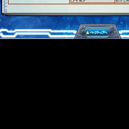
ブイヨン
駄目な