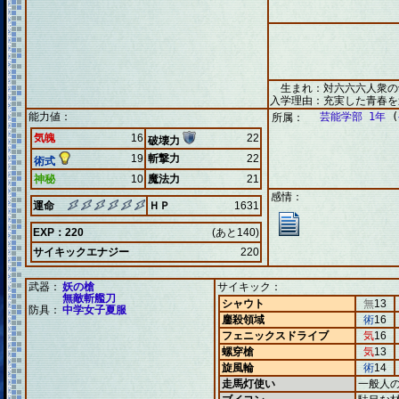
生まれ：対六六六人衆の
入学理由：充実した青春を
能力値：
芸能学部 1年
(
所属：
気魄
16
22
破壊力
19
斬撃力
22
術式
神秘
10
魔法力
21
感情：
運命
ＨＰ
1631
EXP：220
(あと140)
サイキックエナジー
220
武器：
妖の槍
サイキック：
無敵斬艦刀
シャウト
無
13
防具：
中学女子夏服
鏖殺領域
術
16
フェニックスドライブ
気
16
螺穿槍
気
13
旋風輪
術
14
走馬灯使い
一般人