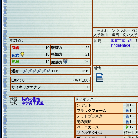
生まれ：ソウルボードに
入学理由：遺言に従い入学
能力値：
家政学部 2年
(
所属：
Promenade
気魄
10
破壊力
22
15
斬撃力
21
術式
神秘
14
26
魔法力
感情：
運命
ＨＰ
1319
EXP：0
(あと100)
サイキックエナジー
0
武器：
契約の指輪
サイキック：
防具：
中学男子夏服
シャウト
無
12
ブラックフォーム
術
15
デッドブラスター
術
13
闇の契約
術
15
ペトロカース
神
12
ソウルアクセス
精神世