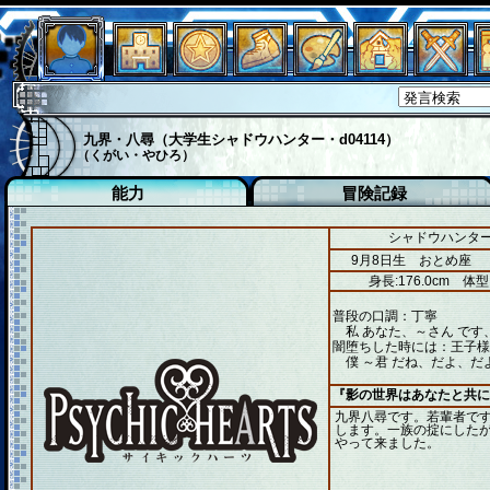
九界・八尋（大学生シャドウハンター・d04114）
（くがい・やひろ）
能力
冒険記録
シャドウハンター
9月8日生 おとめ座
身長:176.0cm
体型
普段の口調：丁寧
私 あなた、～さん です
闇堕ちした時には：王子様
僕 ～君 だね、だよ、だ
『影の世界はあなたと共に
九界八尋です。若輩者で
します。一族の掟にした
やって来ました。