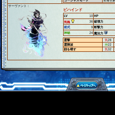
ゴージャスモード
装備を
サーヴァント：
ビハインド
LV
10
HP
36
破壊力
気魄
術式
9
斬撃力
神秘
24
魔法力
霊撃
気
28
霊障波
神
22
顔を晒す
気
32