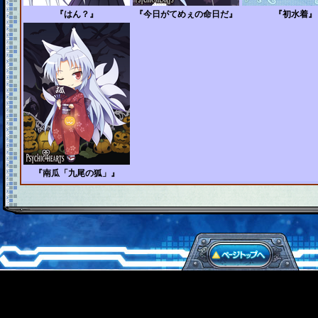
『はん？』
『今日がてめぇの命日だ』
『初水着』
『南瓜「九尾の狐」』