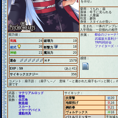
を示せ』
愛用：うちわ・扇
身体：年下に見られる
身体：八重歯
性質：豪快
身体：スタイルが良い
生まれ：一体のアンブレ
入学理由：一目惚れの相手
能力値：
都会のジャーナ
所属：
武蔵坂大喜利ク
気魄
24
破壊力
19
TRPG同好会
ファイターズ・
26
18
術式
斬撃力
神秘
21
魔法力
20
感情：
運命
ＨＰ
1579
EXP：59
(あと41)
サイキックエナジー
356
コメント：
扇子語：（扇子＼～／ 意味『～と書かれた扇子をバッと開く』/
謝です
武器：
マテリアルロッド
サイキック：
防具：
着物
抗雷撃
術
20
装飾：
尖芯角
地獄投げ
気
16
救急箱
スカート
鋼鉄拳
気
21
イヤーデバイス
ヴォルテックス
神
16
運動用具
バトルリミッター
手加減