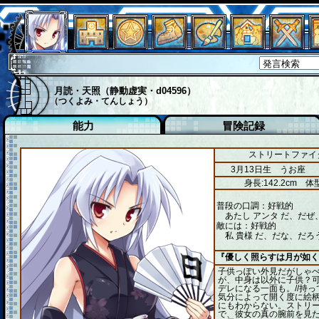
月読・天照（静動虚実・d04596）
（つくよみ・てんしょう）
能力
冒険記録
ストリートファイタ
3月13日生 うお座
身長:142.2cm
体型
普段の口調：好戦的
あたし アンタ だ、だぜ
敵には：好戦的
私 貴様 だ、だな、だろ
『優しく照らすは月が如く
子供っぽい外見だがしゃ
が、中身は以外に子供？
デレになる一面も。//持
気分によって開く度に絵
にもわからない。ストリ
で、彼女の真の腕前を見た