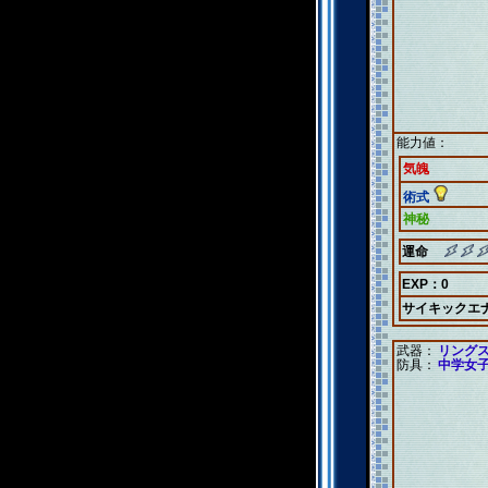
能力値：
気魄
術式
神秘
運命
EXP：0
サイキックエ
武器：
リング
防具：
中学女