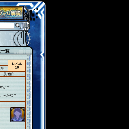
像一覧
レベル
10
1年
肌:色白
すか？
、～かな？