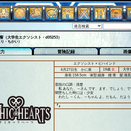
誓（大学生エクソシスト・d05253）
もり・ちかい）
能力
冒険記録
画
エクソシスト × ビハインド
19歳
女
大学
6月27日生 かに座
身長:158.5cm
体型:細身
瞳:青
髪:漆黒
普段の口調：清楚
私 あなた、～さん です、ます、でしょう、で
闇堕ちした時には：少女
わたし ～くん、～ちゃん よ、だもん、だよう
『』