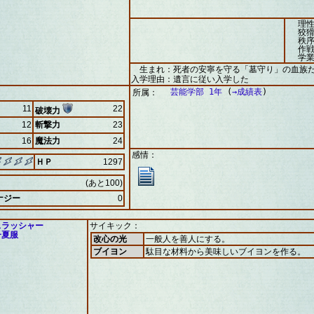
理性
狡猾
秩序
作戦
学業
生まれ：死者の安寧を守る「墓守り」の血族
入学理由：遺言に従い入学した
芸能学部 1年
(
→成績表
)
所属：
11
22
破壊力
12
斬撃力
23
16
魔法力
24
感情：
ＨＰ
1297
(あと100)
ナジー
0
スラッシャー
サイキック：
子夏服
改心の光
一般人を善人にする。
ブイヨン
駄目な材料から美味しいブイヨンを作る。