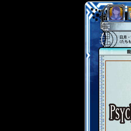
日月・
（たち