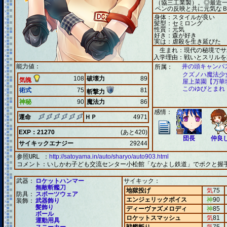
（協三工業製）。◎最近
ペンの反映と共に元気な
身体：スタイルが良い
髪型：セミロング
性質：元気
好き：森が好き
実は：虐殺を生き延びた
生まれ：現代の秘境でサ
入学理由：戦いとスリルを
能力値：
井の頭キャンパ
所属：
クズノハ魔法少
108
破壊力
89
気魄
屋上菜園【万華
このゆびとまれ
術式
75
81
斬撃力
神秘
90
魔法力
86
感情：
運命
ＨＰ
4971
EXP：21270
(あと420)
団長
仲良
サイキックエナジー
29244
参照URL ：
http://satoyama.in/auto/sharyo/auto903.html
コメント：
いしかわ子ども交流センター小松館「なかよし鉄道」でボクと握
武器：
ロケットハンマー
サイキック：
無敵斬艦刀
地獄投げ
気
75
防具：
スポーツウェア
エンジェリックボイス
神
90
装飾：
武器飾り
髪飾り
ディーヴァズメロディ
神
85
ボール
ロケットスマッシュ
気
81
運動用具