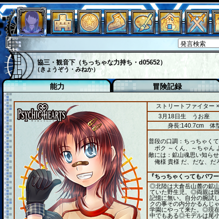
協三・観音下（ちっちゃな力持ち・d05652）
（きょうぞう・みねか）
能力
冒険記録
ストリートファイター 
3月18日生 うお座
身長:140.7cm
体型
普段の口調：ちっちゃくて
ボク ～くん、～ちゃん 
敵には：鉱山魂思い知らせ
俺様 貴様 だ、だな、だ
『ちっちゃくってもパワー
◎北陸は大倉岳山麓の鉱
ていた野生児。◎両親は
記憶に無い。自分の腕試
クの事その内分かるんじ
学園にやって来た。◎現
中でもある◎モデルは尾