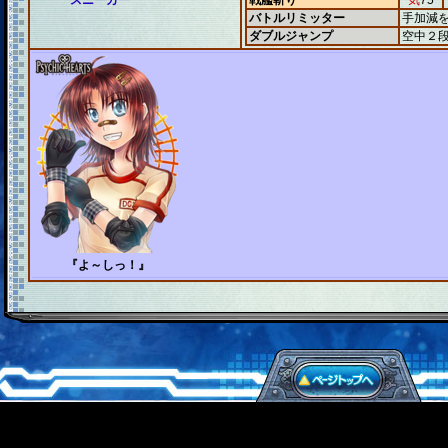
スニーカー
戦艦斬り
気
75
バトルリミッター
手加減
ダブルジャンプ
空中２
『よ～しっ！』