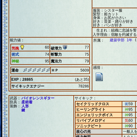
服装：シスター服
髪型：姫カット
身体：お尻が小さい
好き：音楽・踊りが好き
好き：パンが好き
生まれ：組織に忠誠を誓
入学理由：宿敵を灼滅する
能力値：
建築学部 1年
(
所属：
60
77
気魄
破壊力
術式
74
斬撃力
75
神秘
95
魔法力
79
感情：
運命
ＨＰ
5609
EXP：28865
(あと35)
サイキックエナジー
78286
武器：
バイオレンスギター
サイキック：
防具：
柔術着
セイクリッドクロス
術
59
装飾：
人形
ヒーリングライト
神
95
鍵
エンジェリックボイス
神
95
リバイブメロディ
気
60
ソニックビート
神
90
改心の光
一般人