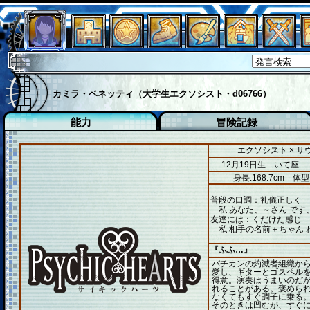
カミラ・ベネッティ（大学生エクソシスト・d06766）
能力
冒険記録
エクソシスト × 
12月19日生 いて座
身長:168.7cm
体型
普段の口調：礼儀正しく
私 あなた、～さん です
友達には：くだけた感じ
私 相手の名前＋ちゃん 
『ふふ…』
バチカンの灼滅者組織か
愛し、ギターとゴスペル
得意。演奏はうまいのだ
れることがある。褒めら
なくてもすぐ調子に乗る
そのときは凹むが、すぐ