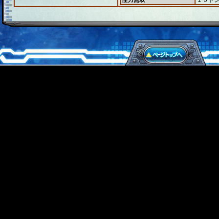
怪力無双
１０ト