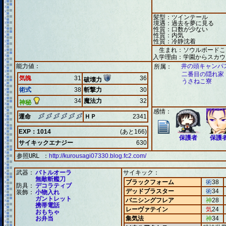
髪型：ツインテール
境遇：過去を夢に見る
性質：口数が少ない
性質：内気
性質：冷静沈着
生まれ：ソウルボードこ
入学理由：学園からスカウ
能力値：
井の頭キャンパ
所属：
二番目の隠れ家
気魄
31
36
破壊力
うさねこ寮
術式
38
斬撃力
30
34
魔法力
32
神秘
感情：
運命
ＨＰ
2341
EXP：1014
(あと166)
保護者
保護
サイキックエナジー
630
参照URL ：
http://kurousagi07330.blog.fc2.com/
武器：
バトルオーラ
サイキック：
無敵斬艦刀
ブラックフォーム
術
38
防具：
デコラティブ
デッドブラスター
術
34
装飾：
小物入れ
ガントレット
バニシングフレア
神
28
携帯電話
レーヴァテイン
気
24
おもちゃ
お弁当
集気法
神
34