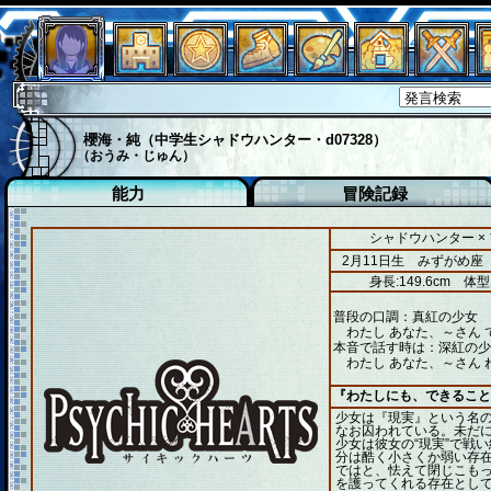
櫻海・純（中学生シャドウハンター・d07328）
（おうみ・じゅん）
能力
冒険記録
シャドウハンター ×
2月11日生 みずがめ座
身長:149.6cm
体型
普段の口調：真紅の少女
わたし あなた、～さん 
本音で話す時は：深紅の少
わたし あなた、～さん 
『わたしにも、できること
少女は『現実』という名
なお囚われている。未だ
少女は彼女の“現実”で戦い
分は酷く小さくか弱い存
ではと、怯えて閉じこも
を護ってくれる存在とし