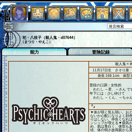
祀・八枝子（殺人鬼・d07644）
（まつり・やえこ）
能力
冒険記録
殺人鬼 ×
11月17日生 さそり座
身長:168.1cm
体型:
普段の口調：女性的
わたし ～君、～さん で
年下には：少し砕けて
わたし ～くん、～ちゃん
『』
▼体が弱く気も弱い。お
ないか心配になりよく顔
りはしない。仲良くなれ
ンシップが増える▼病気
め、肌は青白く、体型も
頃、体の弱さ故両親から