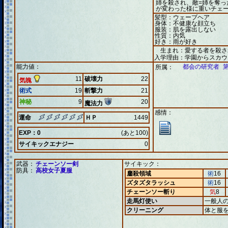
姉を殺され、敵=姉を奪っ
が変わった様に重いチェ
髪型：ウェーブヘア
身体：不健康な顔立ち
服装：肌を露出しない
性質：内気
好き：雨が好き
生まれ：愛する者を殺さ
入学理由：学園からスカウ
能力値：
都会の研究者 第
所属：
11
破壊力
22
気魄
術式
19
斬撃力
21
神秘
9
20
魔法力
感情：
運命
ＨＰ
1449
EXP：0
(あと100)
サイキックエナジー
0
武器：
チェーンソー剣
サイキック：
防具：
高校女子夏服
鏖殺領域
術
16
ズタズタラッシュ
術
16
チェーンソー斬り
気
8
走馬灯使い
一般人
クリーニング
体と服