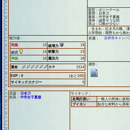
髪型：ポニーテール
愛用：日本刀
服装：中学女子夏服
身体：誠実そうな顔
実は：口数が少ない
生まれ：紅き月の晩、凄
入学理由：闇堕ちから救わ
能力値：
吉祥寺キャンパ
所属：
気魄
15
19
破壊力
14
斬撃力
23
術式
神秘
10
魔法力
18
感情：
運命
ＨＰ
1514
EXP：0
(あと100)
サイキックエナジー
0
武器：
日本刀
サイキック：
防具：
中学女子夏服
走馬灯使い
一般人の死体に仮初
ブイヨン
駄目な材料から美味