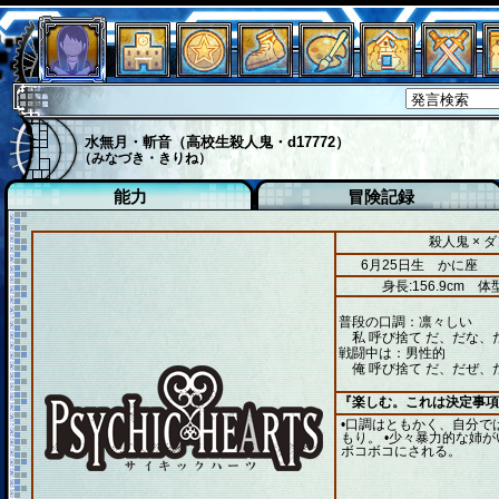
水無月・斬音（高校生殺人鬼・d17772）
（みなづき・きりね）
能力
冒険記録
殺人鬼 × 
6月25日生 かに座
身長:156.9cm
体型
普段の口調：凛々しい
私 呼び捨て だ、だな、
戦闘中は：男性的
俺 呼び捨て だ、だぜ、
『楽しむ。これは決定事項
•口調はともかく、自分で
もり。 •少々暴力的な姉
ボコボコにされる。