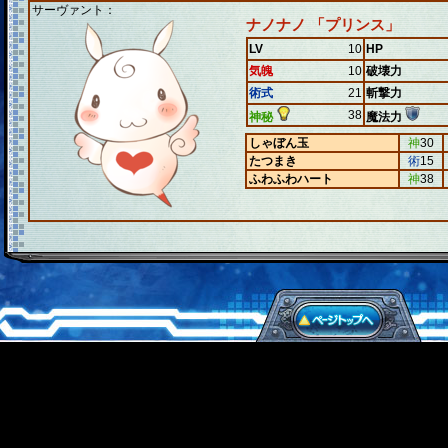
サーヴァント：
ナノナノ 「プリンス」
LV
10
HP
気魄
10
破壊力
術式
21
斬撃力
38
神秘
魔法力
しゃぼん玉
神
30
たつまき
術
15
ふわふわハート
神
38