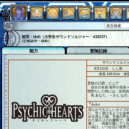
姫宮・ゆめ（大学生サウンドソルジャー・d18337）
（ひめみや・ゆめ）
能力
冒険記録
サウンドソルジャ
8月1日生 しし座
身長:168.8cm
体型
普段の口調：ピュア
自分の名前 相手の名前＋
闇堕ちした時には：女性的
私 あなた、～さん なの
『ふふ』
清らかで大人しいタイプ
に、甘く蕩けるような金
める澄んだ瞳。天使の声
れた箱入りのお嬢様で、
書く。 両親が愛してく
い続け、いつか広い世界