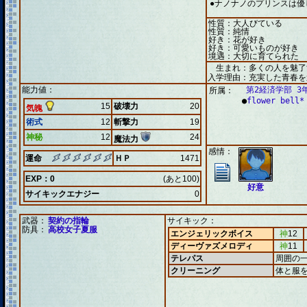
●ナノナノのプリンスは優
性質：大人びている
性質：純情
好き：花が好き
好き：可愛いものが好き
境遇：大切に育てられた
生まれ：多くの人を魅了
入学理由：充実した青春を
能力値：
第2経済学部 3
所属：
●
flower bell*
15
破壊力
20
気魄
術式
12
斬撃力
19
神秘
12
24
魔法力
感情：
運命
ＨＰ
1471
EXP：0
(あと100)
好意
サイキックエナジー
0
武器：
契約の指輪
サイキック：
防具：
高校女子夏服
エンジェリックボイス
神
12
ディーヴァズメロディ
神
11
テレパス
周囲の
クリーニング
体と服