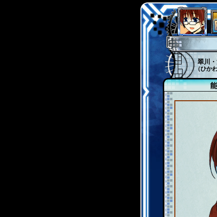
翠川・
（ひか