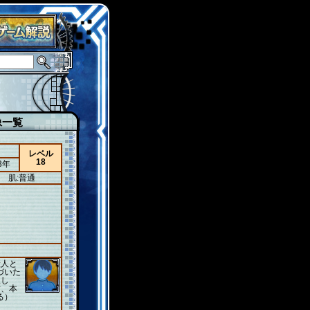
像一覧
レベル
18
3年
肌:普通
般人と
づいた
人し
方、本
る）