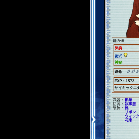
能力値：
気魄
術式
神秘
運命
EXP：1572
サイキックエ
武器：
影業
防具：
執事服
装飾：
靴
リボン
ウィッ
花束