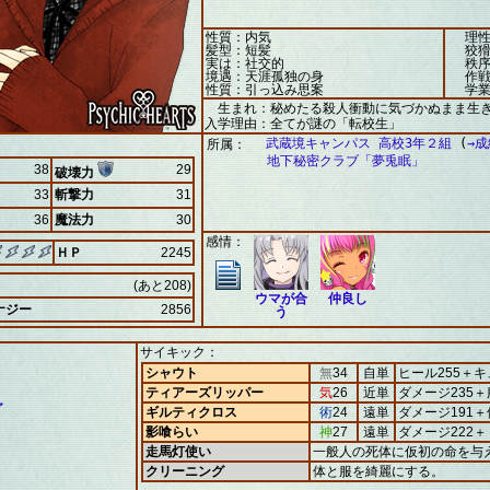
性質：内気
理性
髪型：短髪
狡猾
実は：社交的
秩序
境遇：天涯孤独の身
作戦
性質：引っ込み思案
学業
生まれ：秘めたる殺人衝動に気づかぬまま生
入学理由：全てが謎の「転校生」
武蔵境キャンパス 高校3年２組
(
→
所属：
地下秘密クラブ「夢兎眠」
38
29
破壊力
33
斬撃力
31
36
魔法力
30
感情：
ＨＰ
2245
(あと208)
ウマが合
仲良し
ナジー
2856
う
サイキック：
シャウト
無
34
自単
ヒール255＋キ
ティアーズリッパー
気
26
近単
ダメージ235
グ
ギルティクロス
術
24
遠単
ダメージ191＋
影喰らい
神
27
遠単
ダメージ222
走馬灯使い
一般人の死体に仮初の命を与
クリーニング
体と服を綺麗にする。