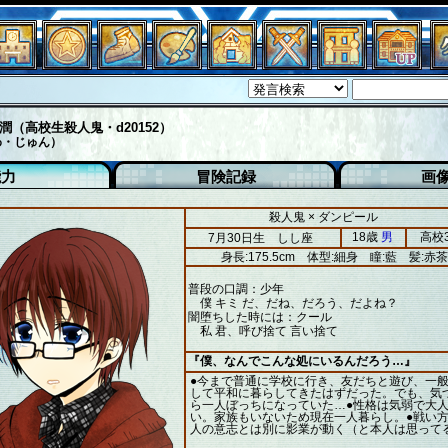
潤（高校生殺人鬼・d20152）
わ・じゅん）
能力
冒険記録
画
殺人鬼 × ダンピール
18歳
男
高校
7月30日生 しし座
身長:175.5cm
体型:細身
瞳:藍
髪:赤茶
普段の口調：少年
僕 キミ だ、だね、だろう、だよね？
闇堕ちした時には：クール
私 君、呼び捨て 言い捨て
『僕、なんでこんな処にいるんだろう…』
●今まで普通に学校に行き、友だちと遊び、一
して平和に暮らしてきたはずだった。でも、気
ら一人ぼっちになっていた…●性格は気弱で大
い。家族もいないため現在一人暮らし。●戦い
人の意志とは別に影業が動く（と本人は思って