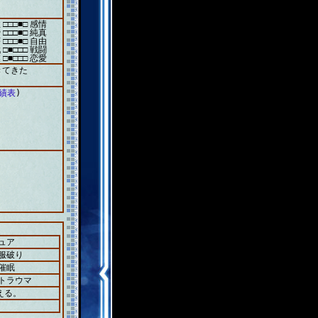
 □□□■□ 感情
 □□□■□ 純真
 □□□■□ 自由
 □■□□□ 戦闘
 □■□□□ 恋愛
きてきた
成績表
)
ュア
＋服破り
催眠
＋トラウマ
える。