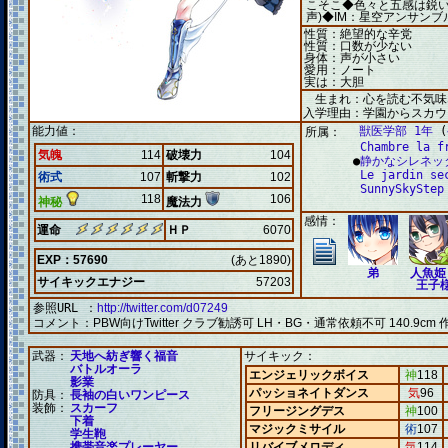
こそこ◆色々と五感は鋭い
声)◆IM：星空アンサン
性質：絶望的な辛党
性質：口数が少ない
身体：声が小さい
愛用：ノート
実は：大胆
生まれ：心を読む不気味
入学理由：学園からスカウ
能力値：
獣医学部 1年
(
所属：
Chambre la f
気魄
114
破壊力
104
●
静かなシレネッ
Le jardin se
術式
107
斬撃力
102
SunnySkyStep
118
106
神秘
魔法力
感情：
運命
ＨＰ
6070
EXP：57690
(あと1890)
弟
人魚姫
サイキックエナジー
57203
王子
参照URL ：
http://twitter.com/d07249
コメント：
PBW向けTwitter クラブ勧誘可 LH・BG・通常依頼不可 140.9c
武器：
天地へ紡ぎ響く福音
サイキック：
バトルオーラ
エンジェリックボイス
神
118
影業
パッショネイトダンス
気
96
防具：
長袖の白いワンピース
装飾：
スカーフ
フリージングデス
神
100
下着
マジックミサイル
術
107
学生鞄
携帯音楽プレーヤー
リバイブメロディ
気
114