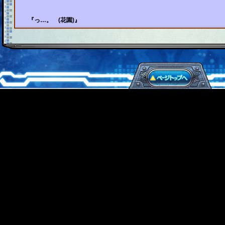
『っ…。 (花園)』