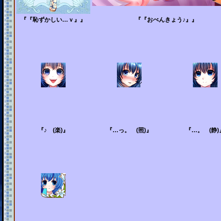
『『恥ずかしい…ｖ』』
『『おべんきょう♪』』
『♪ (楽)』
『…っ。 (照)』
『…。 (静)