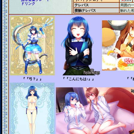
ドリンク
テレパス
周囲の
接触テレパス
触れた
『『弓？』』
『『こんにちは♪』』
『『