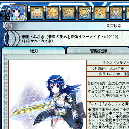
刑部・みさき（蒼星の夜凪を揺蕩うマーメイド・d20440）
（おさかべ・みさき）
能力
冒険記録
サウンドソルジャ
6月3日生 ふたご座
身長:142.8cm
体型
普段の口調：主に心の声や
わたし あなた、～さん 
本音で話す時は：これもや
わたし 相手の名前＋ちゃ
『…♪ (『よろしく』と
◆四日市出身の極めて小
の過去がある◆そのトラ
量では発声しない◆読書
トレンズを愛用◆平時の
草』『スケッチブック＆
ろ豊か◆表情はよく変わ