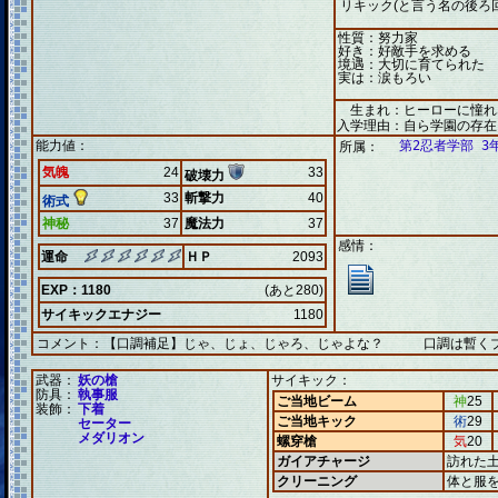
リキック(と言う名の後ろ
性質：努力家
好き：好敵手を求める
境遇：大切に育てられた
実は：涙もろい
生まれ：ヒーローに憧れ
入学理由：自ら学園の存在
能力値：
第2忍者学部 3
所属：
気魄
24
33
破壊力
33
斬撃力
40
術式
神秘
37
魔法力
37
感情：
運命
ＨＰ
2093
EXP：1180
(あと280)
サイキックエナジー
1180
コメント：
【口調補足】じゃ、じょ、じゃろ、じゃよな？ 口調は暫く
武器：
妖の槍
サイキック：
防具：
執事服
ご当地ビーム
神
25
装飾：
下着
ご当地キック
術
29
セーター
メダリオン
螺穿槍
気
20
ガイアチャージ
訪れた
クリーニング
体と服