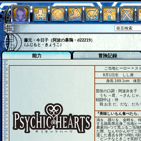
藤元・今日子（阿波の暴鶏・d22219）
（ふじもと・きょうこ）
能力
冒険記録
ご当地ヒーロー × 
8月1日生 しし座
身長:169.1cm
体型
普段の口調：阿波弁女子
うち ～君、～さん じゃ
戦闘中は：侍
我 お主 だ、だな、だろ
『美味しいもん食べたら、
渦を、踊りを、金時を。
する徳島県出身ご当地ヒ
農家//かつて荒ぶるご当
た際、なんやかんやでご
退した過去を持つ//幼い
「ピンチなときこそ笑顔で