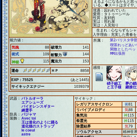
えるようになるかもと思
いる。◆スートはダイヤ
境遇：囚われていた
愛用：タトゥーシール
性質：友好的
実は：照れ屋
実は：人見知り
生まれ：心ならずもシャ
入学理由：充実した青春を
能力値：
第2バリスタ学部
所属：
喫茶れっどあい
気魄
88
破壊力
141
閑散としたベッ
MM出張所
術式
109
144
斬撃力
115
魔法力
153
神秘
感情：
運命
ＨＰ
8858
EXP：75525
(あと1445)
硝子細工
夢の鎖
サイキックエナジー
1039379
と王子様
継接仕
武器：
バトルオーラ
サイキック：
エアシューズ
レガリアスサイクロン
術
81
バイオレンスギター
リバイブメロディ
気
88
縛霊手
防具：
パジャマ
集気法
神
115
装飾：
Avec toi
祭霊光
神
115
王は道化のように踊る
道化猫のストラップ
除霊結界
気
79
le coeul
ソウルアクセス
精神世
astre