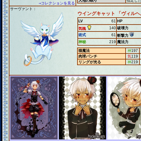
大地の眠り
指定し
→コレクションを見る
サーヴァント：
ウイングキャット 「ヴィルヘ
LV
61
HP
140
破壊力
気魄
術式
61
斬撃力
神秘
219
魔法力
猫魔法
神
197
肉球パンチ
気
119
リングが光る
神
219