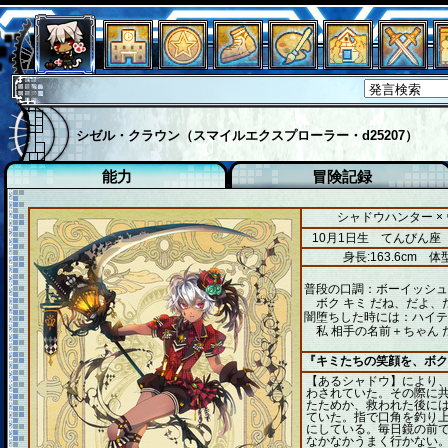
シゼル・クラウン（スマイルエクスプローラー・d25207）
能力
冒険記録
シャドウハンター ×
10月1日生 てんびん座
身長:163.6cm
体型
普段の口調：ボーイッシュ
ボク キミ だね、だよ、
闇堕ちした時には：ハイテ
私 相手の名前＋ちゃん 
『キミたちの笑顔を、ボク
【あるシャドウ】により
わされていた。その際に
たためか、救われた後に
ていた。指で口角を釣り
にしている。毎日鏡の前で
なかなかうまく行かない