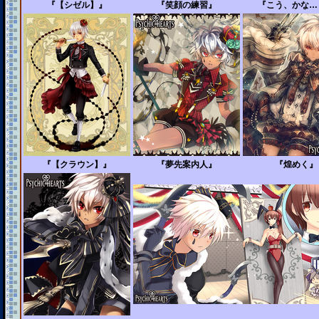
『【シゼル】』
『笑顔の練習』
『こう、かな…
『【クラウン】』
『夢先案内人』
『煌めく』