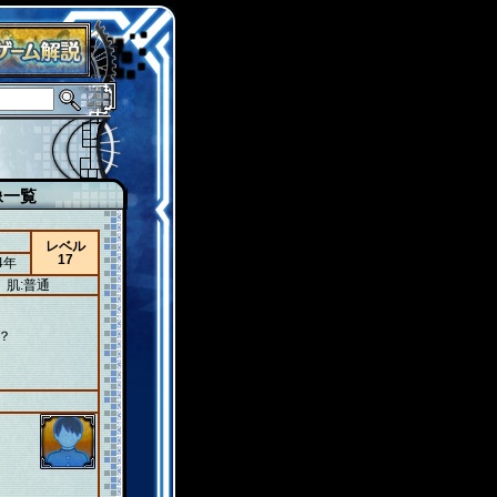
像一覧
レベル
17
4年
肌:普通
？