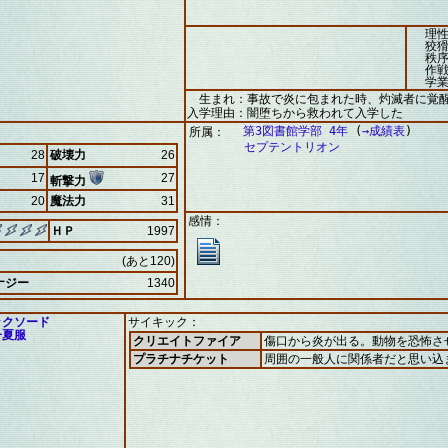
理性
狡猾
秩序
作戦
学業
生まれ：事故で炎に包まれた時、灼滅者に覚
入学理由：闇堕ちから救われて入学した
第3図書館学部 4年
(
→成績表
)
所属：
セプテントリオン
28
破壊力
26
17
27
斬撃力
20
魔法力
31
感情：
ＨＰ
1997
(あと120)
ナジー
1340
ックソード
サイキック：
子夏服
クリエイトファイア
傷口から炎が出る。動物を恐怖さ
プラチナチケット
周囲の一般人に関係者だと思い込