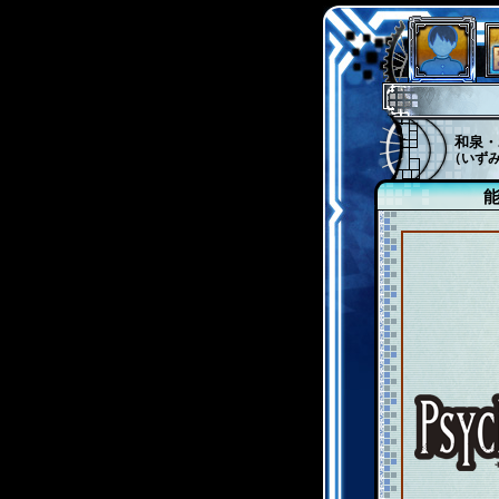
和泉・
（いず