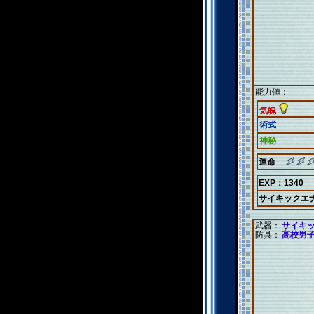
能力値：
気魄
術式
神秘
運命
EXP：1340
サイキックエ
武器：
サイキ
防具：
高校男