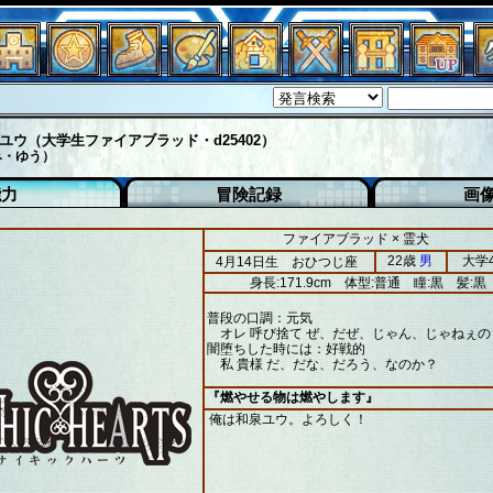
ユウ（大学生ファイアブラッド・d25402）
み・ゆう）
能力
冒険記録
画
ファイアブラッド × 霊犬
22歳
男
大学
4月14日生 おひつじ座
身長:171.9cm
体型:普通
瞳:黒
髪:黒
普段の口調：元気
オレ 呼び捨て ぜ、だぜ、じゃん、じゃねぇの
闇堕ちした時には：好戦的
私 貴様 だ、だな、だろう、なのか？
『燃やせる物は燃やします』
俺は和泉ユウ。よろしく！