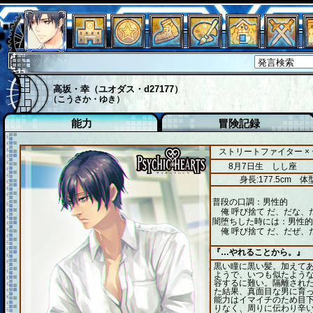
高坂・幸（ユオダス・d27177）
（こうさか・ゆき）
能力
冒険記録
ストリートファイター ×
8月7日生 しし座
身長:177.5cm
体型
普段の口調：男性的
俺 呼び捨て だ、だな、
闇堕ちした時には：男性的
俺 呼び捨て だ、だぜ、
『…やれることから。』
黒い瞳に黒い髪。加えて
ようで、いつも似たよう
容するに難い。隔離され
た結果、真面目な男に育
能力はイマイチのため目
りなく、周りに伝わり辛