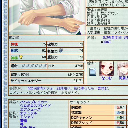
印象を与えてしまうが、
らバイトばかりしている
身体：無表情
性質：口数が少ない
性質：照れ屋
好き：散歩好き
好き：海が好き
生まれ：秘境の修行場か
入学理由：親友（ライバル
能力値：
第3教育学部 3
所属：
●
JOAT
気魄
75
破壊力
73
術式
61
74
斬撃力
68
魔法力
73
神秘
感情：
運命
ＨＰ
4798
EXP：9744
(あと276)
なごむ
同居
サイキックエナジー
21171
参照URL ：
http://感情デフォ：顔見知り。気に障ったら一言頼む。
コメント：
バレンタインの贈物、ありがとう。
武器：
バベルブレイカー
サイキック：
ウロボロスブレイド
鋼鉄拳
気
67
エアシューズ
抗雷撃
術
48
防具：
ナチュラル
装飾：
Ｔシャツ
DCPキャノン
神
54
書物
DESアシッド
気
56
箒