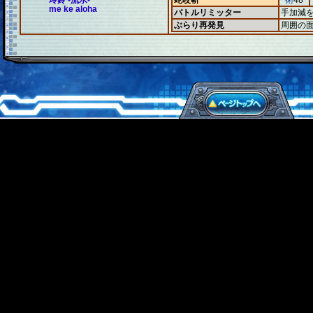
玲鈴 -流水-
蛇咬斬
術
48
me ke aloha
バトルリミッター
手加減
ぶらり再発見
周囲の