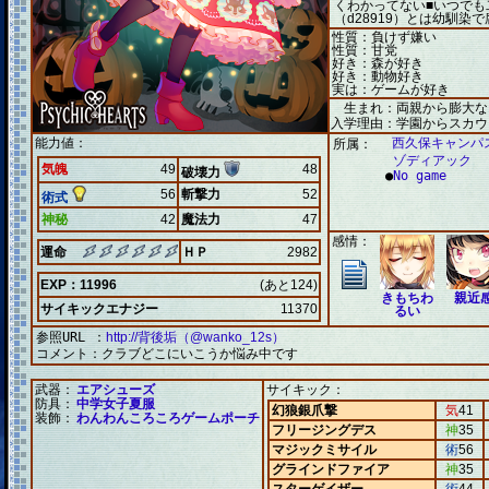
くわかってない■いつでも
（d28919）とは幼馴染
性質：負けず嫌い
性質：甘党
好き：森が好き
好き：動物好き
実は：ゲームが好き
生まれ：両親から膨大な
入学理由：学園からスカウ
能力値：
西久保キャンパ
所属：
ゾディアック
気魄
49
48
破壊力
●
No game
56
斬撃力
52
術式
神秘
42
魔法力
47
感情：
運命
ＨＰ
2982
EXP：11996
(あと124)
きもちわ
親近
サイキックエナジー
11370
るい
参照URL ：
http://背後垢（@wanko_12s）
コメント：
クラブどこにいこうか悩み中です
武器：
エアシューズ
サイキック：
防具：
中学女子夏服
幻狼銀爪撃
気
41
装飾：
わんわんころころゲームポーチ
フリージングデス
神
35
マジックミサイル
術
56
グラインドファイア
神
35