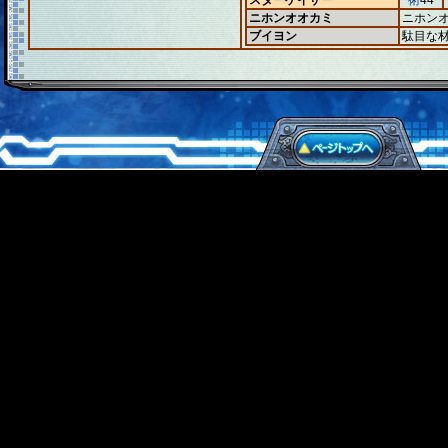
スターゲイザー
術
44
ニホンオオカミ
ニホン
ブイヨン
駄目な