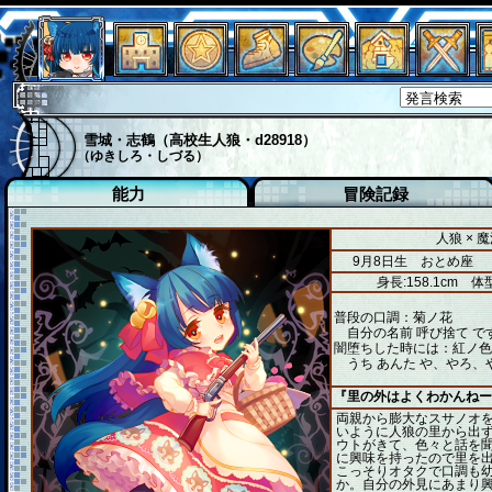
雪城・志鶴（高校生人狼・d28918）
（ゆきしろ・しづる）
能力
冒険記録
人狼 × 
9月8日生 おとめ座
身長:158.1cm
体型
普段の口調：菊ノ花
自分の名前 呼び捨て で
闇堕ちした時には：紅ノ色
うち あんた や、やろ、
『里の外はよくわかんねー
両親から膨大なスサノオ
いように人狼の里から出
ウトがきて、色々と話を
に興味を持ったので里を出
こっそりオタクで口調も
か。自分の外見にあまり