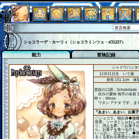
ショコラーデ・カーリィ（ショコラミンツェ・d31227）
能力
冒険記録
シャドウハンター
12月21日生 いて座
身長:151.1cm
体型
普段の口調：Schokolade.
自分の愛称 相手の名前 
時々：Minze.
ワタシ アナタ です、ま
『あまい、あまい、お菓子
◇ショコラ。独出身◆微
世界。ソーダとしゅわし
リ、消える夢。◇お菓子
ら。お菓子を食べるのも
いっぱい、忍ばせて。◆
るくる変わる表情から紡