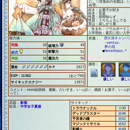
に。◇目覚めの合図は、
ぬ雪。
好き：お菓子が好き
好き：音楽
性質：世間知らず
性質：うろちょろしてる
実は：寂しがり屋
生まれ：ソウルボードこ
入学理由：遺言に従い入学
能力値：
西久保キャンパ
所属：
-ventus-
気魄
39
49
破壊力
夢の淵
●
Hexenhaus.*
52
斬撃力
51
術式
神秘
36
魔法力
50
感情：
運命
ＨＰ
2927
EXP：11362
(あと758)
優しい
優し
サイキックエナジー
13972
コメント：
nemi絵師様、素敵。だいすき。いっぱい、感謝！お菓子、いっ
って）
武器：
影業
サイキック：
防具：
中学女子夏服
トラウナックル
神
30
デッドブラスター
術
46
予言者の瞳
術
52
マジックミサイル
術
52
影縛り
術
49