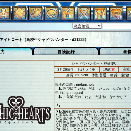
アイヒロート（高校生シャドウハンター・d31333）
能力
冒険記録
画
シャドウハンター × 神薙使い
18歳
女
高校
3月26日生 おひつじ座
身長:150.9cm
体型:普通
瞳:緑
髪:銀
普段の口調：melancholy
私 呼び捨て だね、だよ、だよね、なのかな？
年上には：regard
私 ～先輩 だね、だよ、だよね、なのかな？
『』
▼Eclipse.銀雪色の揺らめく絹糸の御櫛、活力
た若草の眸。それは時に鋭い冷ややかさを、時
かな温かみを与える。▼志も有れば信念も有り
な矜持を持つ。真っ直ぐな生き方を好み、脇道
ない強い自制心を持つ一方、時には息抜きに寄
的に喋ることは少ないが、人当たりは好い方。