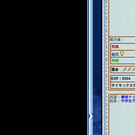
能力値：
気魄
術式
神秘
運命
EXP：6504
サイキックエ
武器：
解体ナ
防具：
中学女