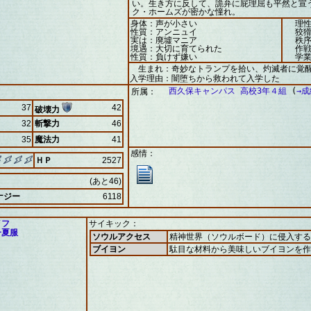
い。生き方に反して、詭弁に屁理屈も平然と宣
ク・ホームズが密かな憧れ。
身体：声が小さい
理性
性質：アンニュイ
狡猾
実は：廃墟マニア
秩序
境遇：大切に育てられた
作戦
性質：負けず嫌い
学業
生まれ：奇妙なトランプを拾い、灼滅者に覚
入学理由：闇堕ちから救われて入学した
西久保キャンパス 高校3年４組
(
→
所属：
37
42
破壊力
32
斬撃力
46
35
魔法力
41
感情：
ＨＰ
2527
(あと46)
ナジー
6118
イフ
サイキック：
子夏服
ソウルアクセス
精神世界（ソウルボード）に侵入する
ブイヨン
駄目な材料から美味しいブイヨンを作