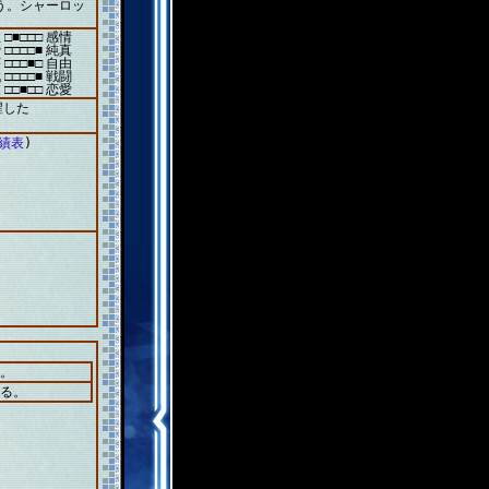
う。シャーロッ
 □■□□□ 感情
 □□□□■ 純真
 □□□■□ 自由
 □□□□■ 戦闘
 □□■□□ 恋愛
醒した
成績表
)
。
る。