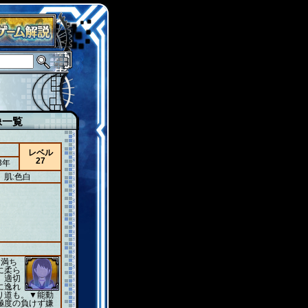
像一覧
レベル
27
3年
肌:色白
に満ち
に柔ら
、適切
に逸れ
り道も。▼能動
極度の負けず嫌