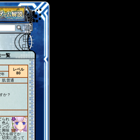
像一覧
レベル
80
2年
肌:普通
すか？
てられ
。色ん
リンの
と興味
の力を得てか
、切実に思って