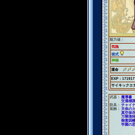
能力値：
気魄
術式
神秘
運命
EXP：171917
サイキックエ
武器：
魔導書
交通標
防具：
チャイ
装飾：
天体の
真空保
万華境
御素因
学園の