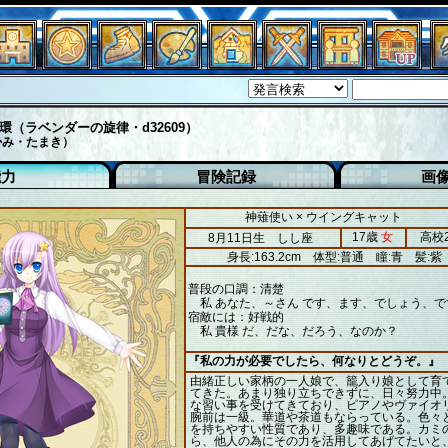
環（ラベンダーの旋律・d32609）
かみ・たまき）
能力
冒険記録
画
神薙使い × ウイングキャット
17歳
女
高校
8月11日生 しし座
身長:163.2cm
体型:普通
瞳:青
髪:紫
普段の口調：清楚
私 あなた、～さん です、ます、でしょう、で
宿敵には：好戦的
私 貴様 だ、だな、だろう、なのか？
『私の力が必要でしたら、何なりとどうぞ。』
由緒正しい家柄の一人娘で、籠入り娘として育
てきた。あまり独り立ちできずに、日々努力中
な習い事を受けてきており、ピアノやヴァイオ
腕前は一級。華道や茶道もならっている。色々
を持ちやすい性質であり、多趣味である。カミ
ら、他人の為にその力を活用してあげてたいと