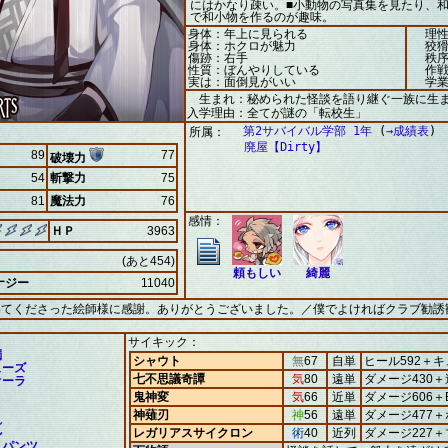
にはかなり疎い。■小動物の写真集を見たり、
で和小物を作るのが趣味。
身体：年上に見られる
理性
身体：ホクロが魅力
狡猾
傷跡：右手
秩序
性質：ぼんやりしている
作戦
実は：面倒見がいい
学業
生まれ：秘められた怪談を語り継ぐ一族に生
入学理由：全てが謎の「転校生」
第2サバイバル学部 1年
(
→成績表
)
所属：
廃屋【Dirty】
89
77
破壊力
54
斬撃力
75
81
魔法力
76
感情：
ＨＰ
3963
(あと454)
頼もしい
綺麗
ナジー
11040
いてくださった絵師様に感謝。ありがとうございました。／僕でよければクラブ勧誘
サイキック：
燭
シャウト
無
67
自単
ヒール592＋キ
ューズ
七不思議奇譚
気
80
遠単
ダメージ430＋
オーラ
鬼神変
気
66
近単
ダメージ606＋
神薙刃
神
56
遠単
ダメージ477
れ
ル
レガリアスサイクロン
術
40
近列
ダメージ227
トパンツ