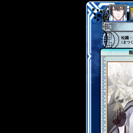
松國・
（まつ