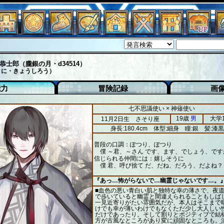
恭士郎（朧銀の月・d34514）
くに・きょうしろう）
能力
冒険記録
画
七不思議使い × 神薙使い
19歳
男
大学
11月2日生 さそり座
身長:180.4cm
体型:細身
瞳:銀
髪:漆黒
普段の口調：ぽつり、ぽつり
僕 ～君、～さん です、ます、でしょう、です
信じられる仲間には：嬉しそうに
僕 君、呼び捨て だ、だね、だろう、だよね？
『あっ…怖がらないで…幽霊じゃないです…。
■血色の悪い青白い肌と独特な幸の薄さで、夜道
で歩いていると幽霊と間違えられることもしば
一見近寄りがたい雰囲気だが、本人はそこまで
けでも幸が薄いわけでもなくただ少し大人しい
だけであったり。そして割りとポジティブで結
方が古風なところがあり変に頑固なところも。