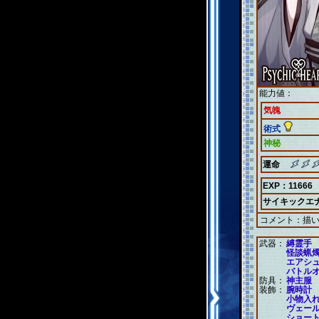
能力値：
気魄
術式
神秘
運命
EXP：11666
サイキックエ
コメント：
描
武器：
縛霊手
怪談蝋
エアシ
バトル
防具：
神主服
装飾：
腕時計
小物入
ヴェー
ショー