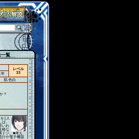
像一覧
レベル
33
1年
肌:色白
か？
』
を1人
しば。
暗いわ
性格な
構ドジ。■考え
流行や電子機器