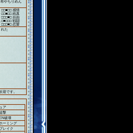
和布やちりめん
 □□■□□ 感情
 □□■□□ 純真
 □□□■□ 自由
 □■□□□ 戦闘
 □□□■□ 恋愛
まれた
歓迎です。
ュア
追撃
EN破壊
＋ホーミング
＋ブレイク