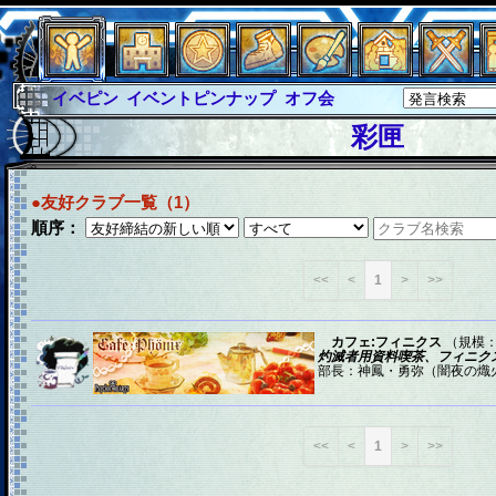
イベピン
イベントピンナップ
オフ会
グラシャ
グラシャ・ラボラス
彩匣
グローバルジャスティス
サイキックハーツ
サイキックハーツ大戦
シュラウド
ソロモン
●友好クラブ一覧（1）
順序：
ファイナル
アブソーバー
<<
<
1
>
>>
カフェ:フィニクス
（規模：
灼滅者用資料喫茶、フィニク
部長：神鳳・勇弥（闇夜の熾火・
<<
<
1
>
>>