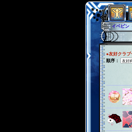
イベピン
グラシャ
グローバ
サイキッ
●友好クラブ
順序：
ファイナ