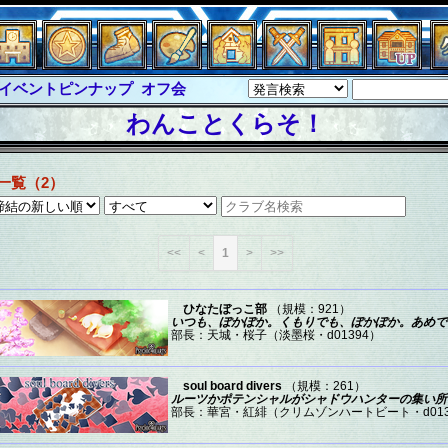
イベントピンナップ
オフ会
グラシャ・ラボラス
わんことくらそ！
ルジャスティス
サイキックハーツ
クハーツ大戦
シュラウド
ソロモン
一覧（2）
ル
アブソーバー
<<
<
1
>
>>
ひなたぼっこ部
（規模：921）
いつも、ぽかぽか。くもりでも、ぽかぽか。あめで
部長：天城・桜子（淡墨桜・d01394）
soul board divers
（規模：261）
ルーツかポテンシャルがシャドウハンターの集い所
部長：華宮・紅緋（クリムゾンハートビート・d013