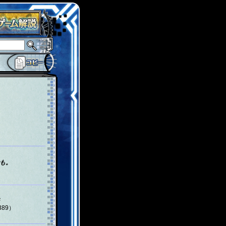
も。
89）