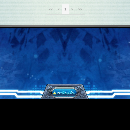
<<
<
1
>
>>