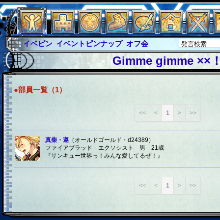
イベピン
イベントピンナップ
オフ会
グラシャ
グラシャ・ラボラス
Gimme gimme ××
グローバルジャスティス
サイキックハーツ
サイキックハーツ大戦
シュラウド
ソロモン
●部員一覧（1）
ファイナル
アブソーバー
<<
<
1
>
>>
真柴・遵
（オールドゴールド・d24389）
ファイアブラッド エクソシスト 男 21歳
『サンキュー世界っ！みんな愛してるぜ！』
<<
<
1
>
>>