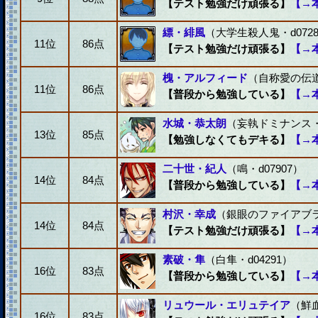
【テスト勉強だけ頑張る】
【→
縹・緋風
（大学生殺人鬼・d0728
11位
86点
【テスト勉強だけ頑張る】
【→
槐・アルフィード
（自称愛の伝道
11位
86点
【普段から勉強している】
【→
水城・恭太朗
（妄執ドミナンス・d
13位
85点
【勉強しなくてもデキる】
【→
二十世・紀人
（鳴・d07907）
14位
84点
【普段から勉強している】
【→
村沢・幸成
（銀眼のファイアブラッ
14位
84点
【テスト勉強だけ頑張る】
【→
素破・隼
（白隼・d04291）
16位
83点
【普段から勉強している】
【→
リュウール・エリュテイア
（鮮血
16位
83点