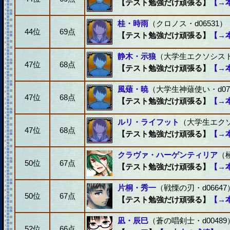
【テスト勉強だけ頑張る】
【→
桂・時雨
（クロノス・d06531）
44位
69点
【テスト勉強だけ頑張る】
【→
静木・示狼
（大学生エクソシスト・
47位
68点
【テスト勉強だけ頑張る】
【→
風薙・暁
（大学生神薙使い・d07
47位
68点
【テスト勉強だけ頑張る】
【→
ルリ・ライフット
（大学生エクソ
47位
68点
【テスト勉強だけ頑張る】
【→
クラヴァ・ハーゲンティリア
（
50位
67点
【テスト勉強だけ頑張る】
【→
片桐・秀一
（戦慄の刃・d06647
50位
67点
【テスト勉強だけ頑張る】
【→
凪・辰巳
（蒼の唱剣士・d00489
52位
66点