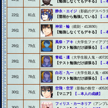
【勉強しなくてもデキる】
【→
静永・エイジ
（影戯のデスペラティ
22位
81点
【普段から勉強している】
【→
神栄・輪
（鏡刻・d13690）
26位
79点
【勉強しなくてもデキる】
【→
風祭・アキ
（大学生ファイアブラッ
26位
79点
【テスト勉強だけ頑張る】
【→
青砥・凜
（大学生殺人鬼・d0720
28位
78点
【テスト勉強だけ頑張る】
【→
白石・九一
（大学生殺人鬼・d06
28位
78点
【テスト勉強だけ頑張る】
【→
空飛・空牙
（影蝕の咎空・d0520
30位
76点
【マニア】
【→本人の成績】
フィリス・カーネリア
（アンブレ
30位
76点