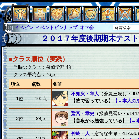
イベントピンナップ
オフ会
グラシャ
グラシャ・ラボラス
２０１７年度後期期末テスト(
グローバルジャスティス
サイキックハーツ
サイキックハーツ大戦
シュラウド
ソロモン
ファイナル
■クラス順位（実践）
アブソーバー
イベピン
当時のクラス：探偵学部 4年
クラス平均点：76点
順位
点数
名前
不知火・隼人
（蒼屍王殺し・d02
1位
100点
【塾で習っている】
【→本人の
鷲宮・章史
（探偵見習い・d1447
2位
99点
【普段から勉強している】
【→
神終・人
（怠惰な生命・d12336
2位
99点