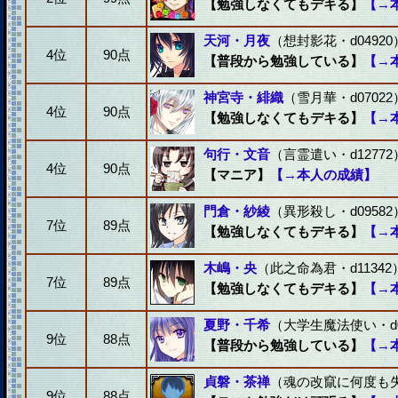
【勉強しなくてもデキる】
【→
天河・月夜
（想封影花・d04920
4位
90点
【普段から勉強している】
【→
神宮寺・緋織
（雪月華・d07022
4位
90点
【勉強しなくてもデキる】
【→
句行・文音
（言霊遣い・d12772
4位
90点
【マニア】
【→本人の成績】
門倉・紗綾
（異形殺し・d09582
7位
89点
【勉強しなくてもデキる】
【→
木嶋・央
（此之命為君・d11342
7位
89点
【勉強しなくてもデキる】
【→
夏野・千希
（大学生魔法使い・d0
9位
88点
【普段から勉強している】
【→
貞磐・茶禅
（魂の改竄に何度も失敗
9位
88点