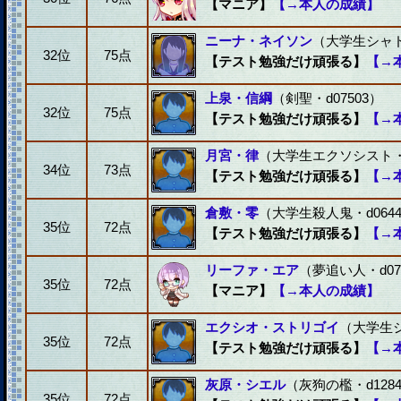
【マニア】
【→本人の成績】
ニーナ・ネイソン
（大学生シャド
32位
75点
【テスト勉強だけ頑張る】
【→
上泉・信綱
（剣聖・d07503）
32位
75点
【テスト勉強だけ頑張る】
【→
月宮・律
（大学生エクソシスト・d
34位
73点
【テスト勉強だけ頑張る】
【→
倉敷・零
（大学生殺人鬼・d0644
35位
72点
【テスト勉強だけ頑張る】
【→
リーファ・エア
（夢追い人・d07
35位
72点
【マニア】
【→本人の成績】
エクシオ・ストリゴイ
（大学生シ
35位
72点
【テスト勉強だけ頑張る】
【→
灰原・シエル
（灰狗の檻・d128
35位
72点