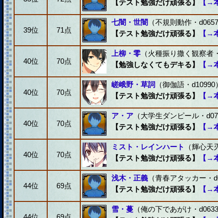
【テスト勉強だけ頑張る】
【→
七闇・世闇
（不規則動作・d0657
39位
71点
【テスト勉強だけ頑張る】
【→
上柳・零
（火種振り撒く観察者・d
40位
70点
【勉強しなくてもデキる】
【→
嵯峨野・草詞
（御伽語・d10990
40位
70点
【テスト勉強だけ頑張る】
【→
ア・ア
（大学生ダンピール・d07
40位
70点
【テスト勉強だけ頑張る】
【→
ミスト・レインハート
（輝心天刃
40位
70点
【テスト勉強だけ頑張る】
【→
浅木・正義
（青春アタッカー・d0
44位
69点
【テスト勉強だけ頑張る】
【→
雪・蔓
（俺の下であがけ・d0633
44位
69点