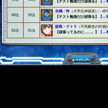
【テスト勉強だけ頑張る】
【→
生嶋・怜
（大学生神薙使い・d07
60位
59点
【テスト勉強だけ頑張る】
【→
鮫島・テトラ
（不死蝶色の吟遊詩人
61位
51点
【頑張ってるのに……。】
【→