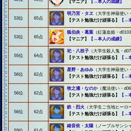
【マニア】
【→本人の成績】
明乃宮・タヱ
（大学生神薙使い・d
53位
65点
【テスト勉強だけ頑張る】
【→
狐伯炎・葛葉
（紅蓮血姫・d010
53位
65点
【マニア】
【→本人の成績】
祀・八枝子
（大学生殺人鬼・d07
55位
64点
【テスト勉強だけ頑張る】
【→
星野・あゆみ
（大学生神薙使い・d
56位
62点
【テスト勉強だけ頑張る】
【→
牧之瀬・なのか
（魔法使い・d06
56位
62点
【テスト勉強だけ頑張る】
【→
鉄・烈火
（大学生ご当地ヒーロー・
56位
62点
【テスト勉強だけ頑張る】
【→
緒音依・太陽
（ノーブルサンシャイ
59位
61点