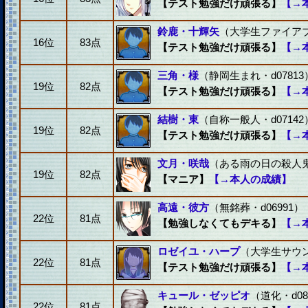
【テスト勉強だけ頑張る】
【→
鈴鹿・十輝矢
（大学生ファイアブラ
16位
83点
【テスト勉強だけ頑張る】
【→
三角・様
（静岡生まれ・d07813
19位
82点
【テスト勉強だけ頑張る】
【→
結樹・東
（自称一般人・d07142
19位
82点
【テスト勉強だけ頑張る】
【→
文月・咲哉
（ある雨の日の殺人鬼・
19位
82点
【マニア】
【→本人の成績】
高遠・彼方
（無銘葬・d06991）
22位
81点
【勉強しなくてもデキる】
【→
ロゼイユ・ハープ
（大学生サウン
22位
81点
【テスト勉強だけ頑張る】
【→
キュール・ゼッピオ
（道化・d08
22位
81点