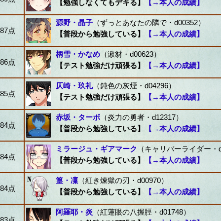
【勉強しなくてもデキる】
【→本人の成績】
源野・晶子
（ずっとあなたの隣で・d00352）
87点
【普段から勉強している】
【→本人の成績】
柄雪・かなめ
（湫豺・d00623）
86点
【テスト勉強だけ頑張る】
【→本人の成績】
仄崎・玖礼
（鈍色の灰煙・d04296）
85点
【テスト勉強だけ頑張る】
【→本人の成績】
赤坂・ターボ
（炎力の勇者・d12317）
84点
【普段から勉強している】
【→本人の成績】
ミラージュ・ギアマーク
（キャリバーライダー・d0
84点
【普段から勉強している】
【→本人の成績】
篁・凜
（紅き煉獄の刃・d00970）
84点
【普段から勉強している】
【→本人の成績】
阿羅耶・炎
（紅蓮眼の八握脛・d01748）
83点