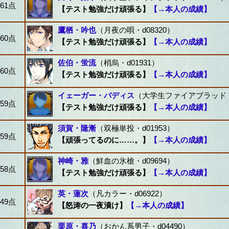
61点
【テスト勉強だけ頑張る】
【→本人の成績】
鷹栖・吟也
（月夜の唄・d08320）
60点
【テスト勉強だけ頑張る】
【→本人の成績】
佐伯・蛍流
（梢烏・d01931）
60点
【テスト勉強だけ頑張る】
【→本人の成績】
イェーガー・バディス
（大学生ファイアブラッド・d
59点
【テスト勉強だけ頑張る】
【→本人の成績】
須賀・隆漸
（双極単投・d01953）
59点
【頑張ってるのに……。】
【→本人の成績】
神崎・雅
（鮮血の氷槍・d09694）
58点
【テスト勉強だけ頑張る】
【→本人の成績】
英・蓮次
（凡カラー・d06922）
49点
【怒涛の一夜漬け】
【→本人の成績】
栗原・喜乃
（おかん系男子・d04490）