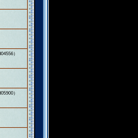
4556）
5900）