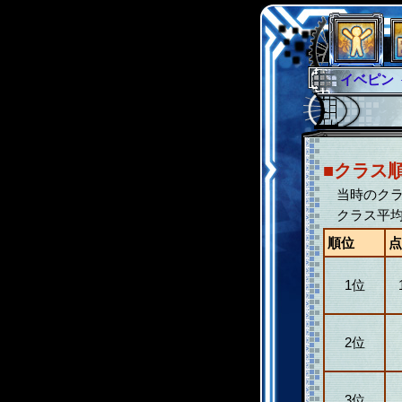
イベント
グラシャ
サイキッ
シュラウ
■クラス
アブソー
当時のクラ
クラス平均
順位
点
1位
2位
3位