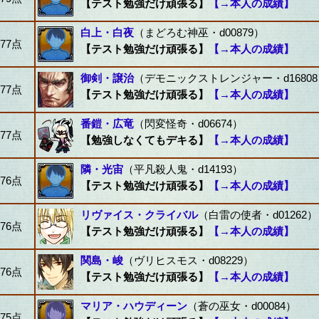
【テスト勉強だけ頑張る】
【→本人の成績】
白上・白夜
（まどろむ神巫・d00879）
77点
【テスト勉強だけ頑張る】
【→本人の成績】
御剣・譲治
（デモニックストレンジャー・d16808
77点
【テスト勉強だけ頑張る】
【→本人の成績】
番鎧・広竜
（閃変怪奇・d06674）
77点
【勉強しなくてもデキる】
【→本人の成績】
隣・光宙
（平凡殺人鬼・d14193）
76点
【テスト勉強だけ頑張る】
【→本人の成績】
リヴァイス・クライバル
（白雷の使者・d01262）
76点
【テスト勉強だけ頑張る】
【→本人の成績】
関島・峻
（ヴリヒスモス・d08229）
76点
【テスト勉強だけ頑張る】
【→本人の成績】
マリア・ハウディーン
（蒼の巫女・d00084）
75点