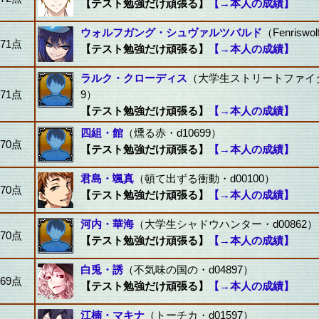
【テスト勉強だけ頑張る】
【→本人の成績】
ウォルフガング・シュヴァルツバルド
（Fenriswo
71点
【テスト勉強だけ頑張る】
【→本人の成績】
ラルク・クローディス
（大学生ストリートファイタ
71点
9）
【テスト勉強だけ頑張る】
【→本人の成績】
四組・館
（燻る赤・d10699）
70点
【テスト勉強だけ頑張る】
【→本人の成績】
君島・颯真
（頓て出ずる衝動・d00100）
70点
【テスト勉強だけ頑張る】
【→本人の成績】
河内・華海
（大学生シャドウハンター・d00862）
70点
【テスト勉強だけ頑張る】
【→本人の成績】
白兎・誘
（不気味の国の・d04897）
69点
【テスト勉強だけ頑張る】
【→本人の成績】
江楠・マキナ
（トーチカ・d01597）