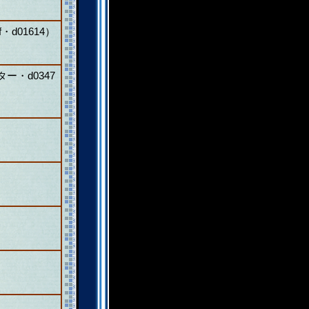
lf・d01614）
ー・d0347