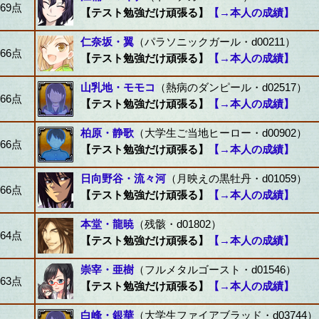
69点
【テスト勉強だけ頑張る】
【→本人の成績】
仁奈坂・翼
（パラソニックガール・d00211）
66点
【テスト勉強だけ頑張る】
【→本人の成績】
山乳地・モモコ
（熱病のダンピール・d02517）
66点
【テスト勉強だけ頑張る】
【→本人の成績】
柏原・静歌
（大学生ご当地ヒーロー・d00902）
66点
【テスト勉強だけ頑張る】
【→本人の成績】
日向野谷・流々河
（月映えの黒牡丹・d01059）
66点
【テスト勉強だけ頑張る】
【→本人の成績】
本堂・龍暁
（残骸・d01802）
64点
【テスト勉強だけ頑張る】
【→本人の成績】
崇宰・亜樹
（フルメタルゴースト・d01546）
63点
【テスト勉強だけ頑張る】
【→本人の成績】
白峰・銀華
（大学生ファイアブラッド・d03744）