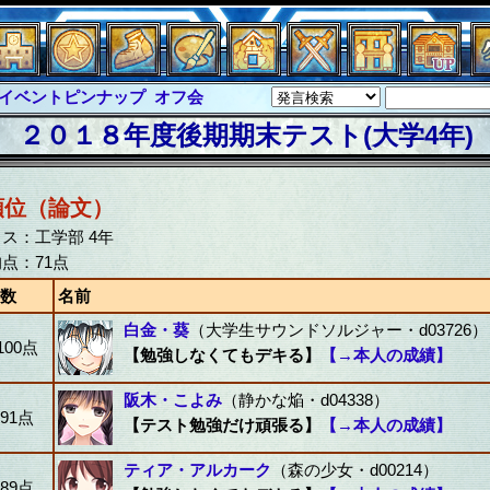
ピンナップ
オフ会
グラシャ
・ラボラス
２０１８年度後期期末テスト(大学4年)
グローバルジャスティス
クハーツ
サイキックハーツ大戦
ド
ソロモン
ファイナル
順位（論文）
バー
イベピン
ス：工学部 4年
点：71点
数
名前
白金・葵
（大学生サウンドソルジャー・d03726）
100点
【勉強しなくてもデキる】
【→本人の成績】
阪木・こよみ
（静かな焔・d04338）
91点
【テスト勉強だけ頑張る】
【→本人の成績】
ティア・アルカーク
（森の少女・d00214）
89点