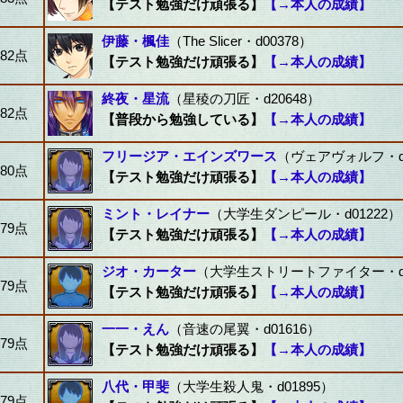
【テスト勉強だけ頑張る】
【→本人の成績】
伊藤・楓佳
（The Slicer・d00378）
82点
【テスト勉強だけ頑張る】
【→本人の成績】
終夜・星流
（星稜の刀匠・d20648）
82点
【普段から勉強している】
【→本人の成績】
フリージア・エインズワース
（ヴェアヴォルフ・d0
80点
【テスト勉強だけ頑張る】
【→本人の成績】
ミント・レイナー
（大学生ダンピール・d01222）
79点
【テスト勉強だけ頑張る】
【→本人の成績】
ジオ・カーター
（大学生ストリートファイター・d0
79点
【テスト勉強だけ頑張る】
【→本人の成績】
一一・えん
（音速の尾翼・d01616）
79点
【テスト勉強だけ頑張る】
【→本人の成績】
八代・甲斐
（大学生殺人鬼・d01895）
79点