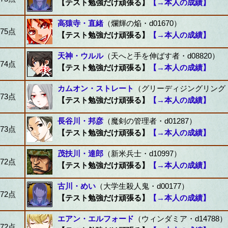
【テスト勉強だけ頑張る】
【→本人の成績】
高猿寺・直緒
（爛輝の焔・d01670）
75点
【テスト勉強だけ頑張る】
【→本人の成績】
天神・ウルル
（天へと手を伸ばす者・d08820）
74点
【テスト勉強だけ頑張る】
【→本人の成績】
カムオン・ストレート
（グリーディジングリング・d
73点
【テスト勉強だけ頑張る】
【→本人の成績】
長谷川・邦彦
（魔剣の管理者・d01287）
73点
【テスト勉強だけ頑張る】
【→本人の成績】
茂扶川・達郎
（新米兵士・d10997）
72点
【テスト勉強だけ頑張る】
【→本人の成績】
古川・めい
（大学生殺人鬼・d00177）
72点
【テスト勉強だけ頑張る】
【→本人の成績】
エアン・エルフォード
（ウィンダミア・d14788）
72点