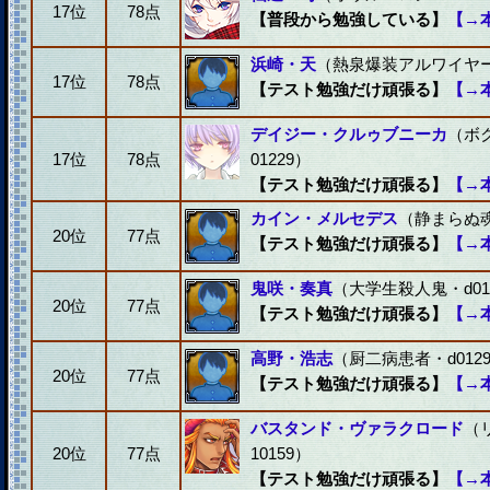
17位
78点
【普段から勉強している】
【→
浜崎・天
（熱泉爆装アルワイヤー・
17位
78点
【テスト勉強だけ頑張る】
【→
デイジー・クルゥブニーカ
（ボ
17位
78点
01229）
【テスト勉強だけ頑張る】
【→
カイン・メルセデス
（静まらぬ魂・
20位
77点
【テスト勉強だけ頑張る】
【→
鬼咲・奏真
（大学生殺人鬼・d01
20位
77点
【テスト勉強だけ頑張る】
【→
高野・浩志
（厨二病患者・d0129
20位
77点
【テスト勉強だけ頑張る】
【→
バスタンド・ヴァラクロード
（
20位
77点
10159）
【テスト勉強だけ頑張る】
【→