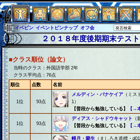
イベピン
イベントピンナップ
オフ会
グラシャ
グラシャ・ラボラス
２０１８年度後期期末テスト(
グローバルジャスティス
サイキックハーツ
サイキックハーツ大戦
シュラウド
ソロモン
■クラス順位（論文）
ファイナル
アブソーバー
当時のクラス：外国語学部 2年
クラス平均点：76点
順位
点数
名前
メルディン・パナケイア
（ミスト
1位
93点
1）
【普段から勉強している】
【→
ディアス・シャドウキャット
（影
1位
93点
【普段から勉強している】
【→
幌月・藺生
（ましろき道標・d01