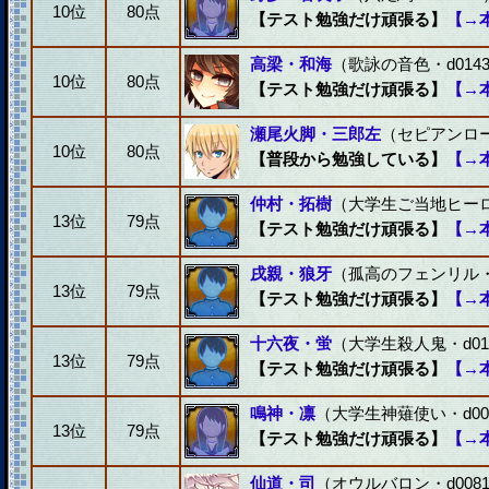
10位
80点
【テスト勉強だけ頑張る】
【→
高梁・和海
（歌詠の音色・d0143
10位
80点
【テスト勉強だけ頑張る】
【→
瀬尾火脚・三郎左
（セピアンローズ
10位
80点
【普段から勉強している】
【→
仲村・拓樹
（大学生ご当地ヒーロー
13位
79点
【テスト勉強だけ頑張る】
【→
戌親・狼牙
（孤高のフェンリル・d
13位
79点
【テスト勉強だけ頑張る】
【→
十六夜・蛍
（大学生殺人鬼・d01
13位
79点
【テスト勉強だけ頑張る】
【→
鳴神・凛
（大学生神薙使い・d00
13位
79点
【テスト勉強だけ頑張る】
【→
仙道・司
（オウルバロン・d0081