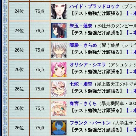
ハイド・ブラッドロック
（ブラッ
24位
76点
【テスト勉強だけ頑張る】
【→
朱玉・蓮奈
（氷牡丹のダンピール・
24位
76点
【テスト勉強だけ頑張る】
【→
闇勝・きらめ
（耀う狼星（シリウス
26位
75点
【テスト勉強だけ頑張る】
【→
オリシア・シエラ
（アシュケナジ
26位
75点
【テスト勉強だけ頑張る】
【→
七蛇・虚空
（屋上四天王の中でも
26位
75点
【テスト勉強だけ頑張る】
【→
春宮・さくら
（暴走機関車・d00
26位
75点
【テスト勉強だけ頑張る】
【→
フランク・バートン
（大学生サウ
26位
75点
【テスト勉強だけ頑張る】
【→