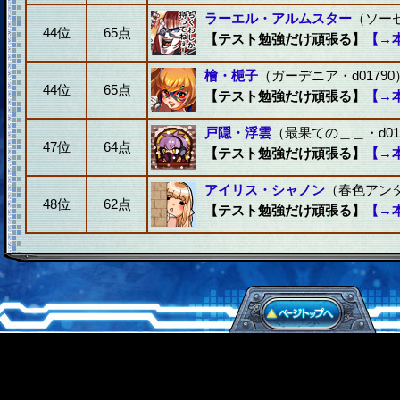
ラーエル・アルムスター
（ソーセ
44位
65点
【テスト勉強だけ頑張る】
【→
檜・梔子
（ガーデニア・d01790
44位
65点
【テスト勉強だけ頑張る】
【→
戸隠・浮雲
（最果ての＿＿・d01
47位
64点
【テスト勉強だけ頑張る】
【→
アイリス・シャノン
（春色アンダ
48位
62点
【テスト勉強だけ頑張る】
【→