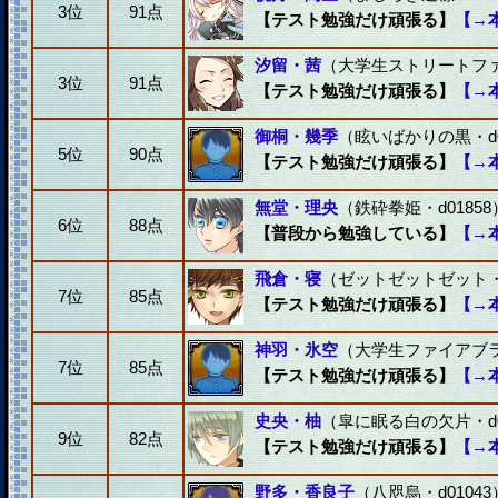
3位
91点
【テスト勉強だけ頑張る】
【→
汐留・茜
（大学生ストリートファイ
3位
91点
【テスト勉強だけ頑張る】
【→
御桐・幾季
（眩いばかりの黒・d0
5位
90点
【テスト勉強だけ頑張る】
【→
無堂・理央
（鉄砕拳姫・d01858
6位
88点
【普段から勉強している】
【→
飛倉・寝
（ゼットゼットゼット・d
7位
85点
【テスト勉強だけ頑張る】
【→
神羽・氷空
（大学生ファイアブラッ
7位
85点
【テスト勉強だけ頑張る】
【→
史央・柚
（皐に眠る白の欠片・d0
9位
82点
【テスト勉強だけ頑張る】
【→
野多・香良子
（八咫烏・d01043