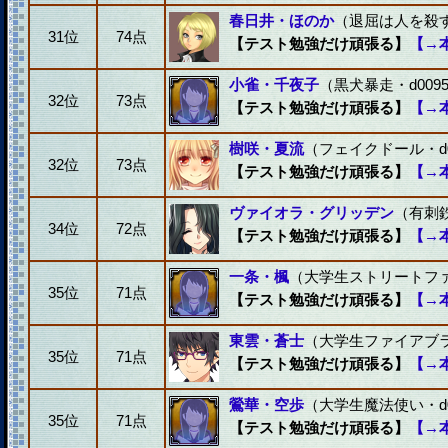
春日井・ほのか
（退屈は人を殺す・
31位
74点
【テスト勉強だけ頑張る】
【→
小雀・千夜子
（黒犬暴走・d009
32位
73点
【テスト勉強だけ頑張る】
【→
樹咲・夏流
（フェイクドール・d0
32位
73点
【テスト勉強だけ頑張る】
【→
ヴァイオラ・グリッデン
（有刺鉄
34位
72点
【テスト勉強だけ頑張る】
【→
一条・楓
（大学生ストリートファイ
35位
71点
【テスト勉強だけ頑張る】
【→
東雲・蒼士
（大学生ファイアブラッ
35位
71点
【テスト勉強だけ頑張る】
【→
鶯華・空歩
（大学生魔法使い・d0
35位
71点
【テスト勉強だけ頑張る】
【→