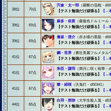
宍倉・太一郎
（羅断の迅戟・d00
38位
70点
【テスト勉強だけ頑張る】
【→
麻多・依夜
（薔薇色ドルミール・d
39位
69点
【テスト勉強だけ頑張る】
【→
逢坂・啓介
（赤き瞳の黒龍・d00
39位
69点
【テスト勉強だけ頑張る】
【→
鋼・世界
（勇壮美麗フルメタルヴィ
41位
67点
【テスト勉強だけ頑張る】
【→
朱臣・譲羽
（満月に咲く桜華・d0
41位
67点
【テスト勉強だけ頑張る】
【→
燎・緋桜
（沃鬼灯・d00341）
41位
67点
【テスト勉強だけ頑張る】
【→
白羽・朔弥
（大学生殺人鬼・d03
44位
65点
【テスト勉強だけ頑張る】
【→