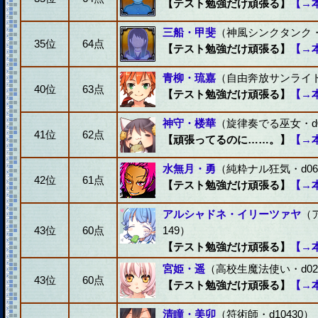
【テスト勉強だけ頑張る】
【→
三船・甲斐
（神風シンクタンク・d
35位
64点
【テスト勉強だけ頑張る】
【→
青柳・琉嘉
（自由奔放サンライト・
40位
63点
【テスト勉強だけ頑張る】
【→
神守・楼華
（旋律奏でる巫女・d0
41位
62点
【頑張ってるのに……。】
【→
水無月・勇
（純粋ナル狂気・d06
42位
61点
【テスト勉強だけ頑張る】
【→
アルシャドネ・イリーツァヤ
（
43位
60点
149）
【テスト勉強だけ頑張る】
【→
宮姫・遥
（高校生魔法使い・d02
43位
60点
【テスト勉強だけ頑張る】
【→
清瞳・美卯
（符術師・d10430）