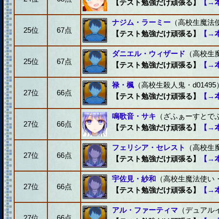
【テスト勉強だけ頑張る】
【→
ナジム・ラーミー
（高校生魔法使い
25位
67点
【テスト勉強だけ頑張る】
【→
ダニエル・ウィザード
（高校生魔
25位
67点
【テスト勉強だけ頑張る】
【→
禄・楓
（高校生殺人鬼・d01495
27位
66点
【テスト勉強だけ頑張る】
【→
鳴歌音・サキ
（ざふぁーすとでふぉ
27位
66点
【テスト勉強だけ頑張る】
【→
フェリシア・セレスト
（高校生魔
27位
66点
【テスト勉強だけ頑張る】
【→
宇佐見・紗和
（高校生魔法使い・d
27位
66点
【テスト勉強だけ頑張る】
【→
アル・ファーティマ
（デュアルイ
27位
66点