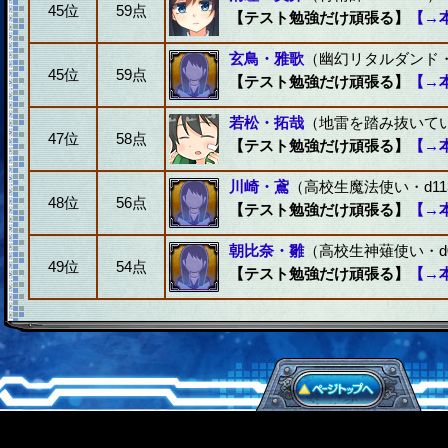
45位
59点
【テスト勉強だけ頑張る】
【→
玄鳥・雅歌
（幽幻リタルダンド・d
45位
59点
【テスト勉強だけ頑張る】
【→
若松・拓哉
（地雷を踏み抜いていく
47位
58点
【テスト勉強だけ頑張る】
【→
川崎・鳶
（高校生魔法使い・d11
48位
56点
【テスト勉強だけ頑張る】
【→
朝比奈・雛
（高校生神薙使い・d0
49位
54点
【テスト勉強だけ頑張る】
【→