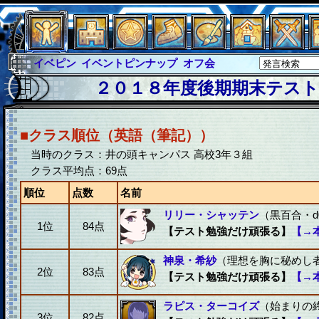
イベピン
イベントピンナップ
オフ会
グラシャ
グラシャ・ラボラス
２０１８年度後期期末テスト(
グローバルジャスティス
サイキックハーツ
サイキックハーツ大戦
シュラウド
ソロモン
■クラス順位（英語（筆記））
ファイナル
アブソーバー
当時のクラス：井の頭キャンパス 高校3年３組
クラス平均点：69点
順位
点数
名前
リリー・シャッテン
（黒百合・d0
1位
84点
【テスト勉強だけ頑張る】
【→
神泉・希紗
（理想を胸に秘めし者・
2位
83点
【テスト勉強だけ頑張る】
【→
ラピス・ターコイズ
（始まりの終
3位
82点