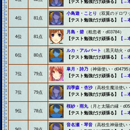
【テスト勉強だけ頑張る】
【→
小鳥遊・ことり
（双翼のドロワット
4位
81点
【テスト勉強だけ頑張る】
【→
月島・碧
（粗忽者・d03784）
4位
81点
【テスト勉強だけ頑張る】
【→
ルカ・アルバート
（黒天劫火・d0
6位
80点
【テスト勉強だけ頑張る】
【→
皐月・詩乃
（神薙使い・d04795
7位
79点
【テスト勉強だけ頑張る】
【→
四季森・杏沙
（高校生魔法使い・d
7位
79点
【テスト勉強だけ頑張る】
【→
桜紗・雨丸
（月と太陽の縁・d05
9位
78点
【テスト勉強だけ頑張る】
【→
音名瀬・琴音
（高校生神薙使い・d
9位
78点