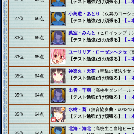
【テスト勉強だけ頑張る】
【→
小鳥遊・あとり
（双翼のゴーシュ・
27位
66点
【テスト勉強だけ頑張る】
【→
葉室・みんと
（ヒロイックプリンセ
33位
65点
【テスト勉強だけ頑張る】
【→
ユーリリア・ローゼンヘクセ
（
33位
65点
【テスト勉強だけ頑張る】
【→
神楽火・天花
（竜撃の魔法少女・d
35位
64点
【テスト勉強だけ頑張る】
【→
出雲・千羽
（高校生ダンピール・d
35位
64点
【テスト勉強だけ頑張る】
【→
水樹・葵
（無音協奏曲・d04242
35位
64点
【テスト勉強だけ頑張る】
【→
北海・海北
（高校生ご当地ヒーロー
35位
64点