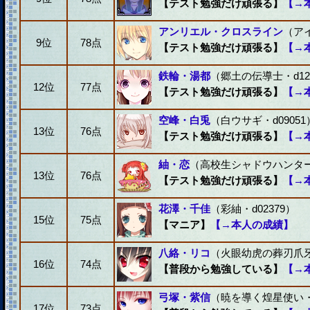
【テスト勉強だけ頑張る】
【→
アンリエル・クロスライン
（アイ
9位
78点
【テスト勉強だけ頑張る】
【→
鉄輪・湯都
（郷土の伝導士・d12
12位
77点
【テスト勉強だけ頑張る】
【→
空峰・白兎
（白ウサギ・d09051
13位
76点
【テスト勉強だけ頑張る】
【→
紬・恋
（高校生シャドウハンター・
13位
76点
【テスト勉強だけ頑張る】
【→
花澤・千佳
（彩紬・d02379）
15位
75点
【マニア】
【→本人の成績】
八絡・リコ
（火眼幼虎の葬刃爪牙・
16位
74点
【普段から勉強している】
【→
弓塚・紫信
（暁を導く煌星使い・d
17位
73点