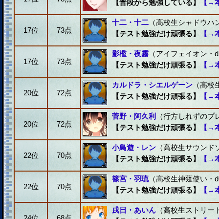
【普段から勉強している】
【→
十二・十二
（高校生シャドウハンタ
17位
73点
【テスト勉強だけ頑張る】
【→
影檻・夜霧
（アイフェイオン・d2
17位
73点
【テスト勉強だけ頑張る】
【→
カルドラ・シエルゲーン
（高校生
20位
72点
【テスト勉強だけ頑張る】
【→
菅野・阿久利
（行方しれずのプレア
20位
72点
【テスト勉強だけ頑張る】
【→
小鳥遊・レン
（高校生サウンドソ
22位
70点
【テスト勉強だけ頑張る】
【→
篠宮・羽琉
（高校生神薙使い・d0
22位
70点
【テスト勉強だけ頑張る】
【→
戌日・あいん
（高校生ストリート
24位
68点