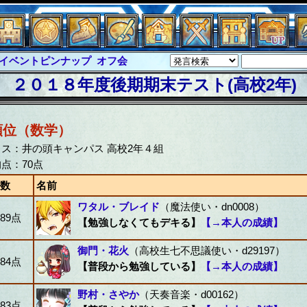
ピンナップ
オフ会
グラシャ
・ラボラス
２０１８年度後期期末テスト(高校2年)
グローバルジャスティス
クハーツ
サイキックハーツ大戦
ド
ソロモン
ファイナル
順位（数学）
バー
イベピン
ス：井の頭キャンパス 高校2年４組
点：70点
数
名前
ワタル・ブレイド
（魔法使い・dn0008）
89点
【勉強しなくてもデキる】
【→本人の成績】
御門・花火
（高校生七不思議使い・d29197）
84点
【普段から勉強している】
【→本人の成績】
野村・さやか
（天奏音楽・d00162）
83点