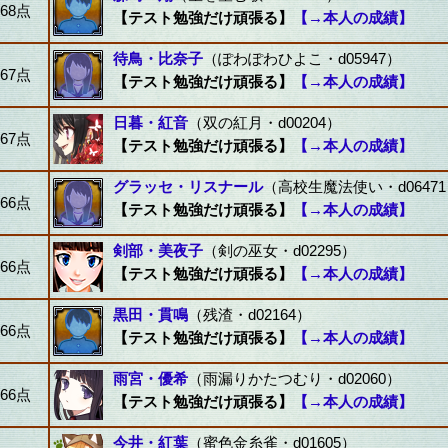
68点
【テスト勉強だけ頑張る】
【→本人の成績】
待鳥・比奈子
（ぽわぽわひよこ・d05947）
67点
【テスト勉強だけ頑張る】
【→本人の成績】
日暮・紅音
（双の紅月・d00204）
67点
【テスト勉強だけ頑張る】
【→本人の成績】
グラッセ・リスナール
（高校生魔法使い・d0647
66点
【テスト勉強だけ頑張る】
【→本人の成績】
剣部・美夜子
（剣の巫女・d02295）
66点
【テスト勉強だけ頑張る】
【→本人の成績】
黒田・貫鳴
（残渣・d02164）
66点
【テスト勉強だけ頑張る】
【→本人の成績】
雨宮・優希
（雨漏りかたつむり・d02060）
66点
【テスト勉強だけ頑張る】
【→本人の成績】
今井・紅葉
（蜜色金糸雀・d01605）