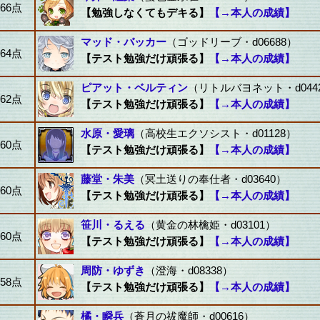
66点
【勉強しなくてもデキる】
【→本人の成績】
マッド・バッカー
（ゴッドリーブ・d06688）
64点
【テスト勉強だけ頑張る】
【→本人の成績】
ピアット・ベルティン
（リトルバヨネット・d044
62点
【テスト勉強だけ頑張る】
【→本人の成績】
水原・愛璃
（高校生エクソシスト・d01128）
60点
【テスト勉強だけ頑張る】
【→本人の成績】
藤堂・朱美
（冥土送りの奉仕者・d03640）
60点
【テスト勉強だけ頑張る】
【→本人の成績】
笹川・るえる
（黄金の林檎姫・d03101）
60点
【テスト勉強だけ頑張る】
【→本人の成績】
周防・ゆずき
（澄海・d08338）
58点
【テスト勉強だけ頑張る】
【→本人の成績】
橘・瞬兵
（蒼月の祓魔師・d00616）