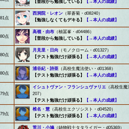
【普段から勉強している】
【→本人の成績】
西洞院・レオン
（翠蒼菊・d08240）
81点
【勉強しなくてもデキる】
【→本人の成績】
高嶺・由布
（柚冨峯・d04486）
80点
【普段から勉強している】
【→本人の成績】
月見里・日向
（モノクローム・d01327）
80点
【テスト勉強だけ頑張る】
【→本人の成績】
浦谷紀・詩亜
（高校生魔法使い・d01368）
80点
【テスト勉強だけ頑張る】
【→本人の成績】
イシュトヴァン・フランシュヴァリエ
（高校生魔法
79点
207）
【テスト勉強だけ頑張る】
【→本人の成績】
椎名・慧
（高校生エクソシスト・d04520）
79点
【テスト勉強だけ頑張る】
【→本人の成績】
荒川・小鳩
（鋳物戦士タタライガー・d05369）