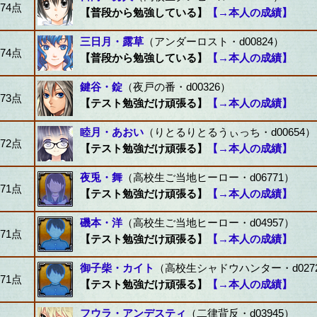
74点
【普段から勉強している】
【→本人の成績】
三日月・露草
（アンダーロスト・d00824）
74点
【普段から勉強している】
【→本人の成績】
鍵谷・錠
（夜戸の番・d00326）
73点
【テスト勉強だけ頑張る】
【→本人の成績】
睦月・あおい
（りとるりとるうぃっち・d00654）
72点
【テスト勉強だけ頑張る】
【→本人の成績】
夜兎・舞
（高校生ご当地ヒーロー・d06771）
71点
【テスト勉強だけ頑張る】
【→本人の成績】
磯本・洋
（高校生ご当地ヒーロー・d04957）
71点
【テスト勉強だけ頑張る】
【→本人の成績】
御子柴・カイト
（高校生シャドウハンター・d027
71点
【テスト勉強だけ頑張る】
【→本人の成績】
フウラ・アンデスティ
（二律背反・d03945）