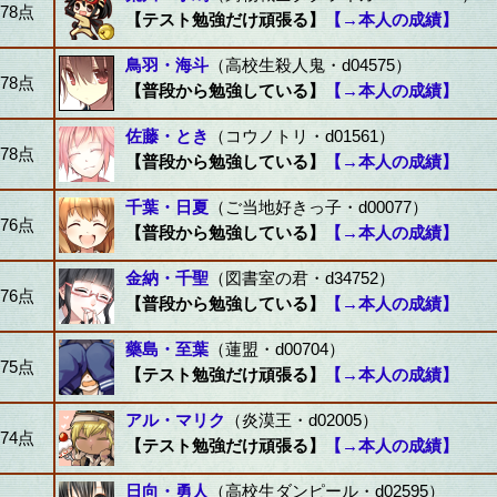
78点
【テスト勉強だけ頑張る】
【→本人の成績】
鳥羽・海斗
（高校生殺人鬼・d04575）
78点
【普段から勉強している】
【→本人の成績】
佐藤・とき
（コウノトリ・d01561）
78点
【普段から勉強している】
【→本人の成績】
千葉・日夏
（ご当地好きっ子・d00077）
76点
【普段から勉強している】
【→本人の成績】
金納・千聖
（図書室の君・d34752）
76点
【普段から勉強している】
【→本人の成績】
藥島・至葉
（蓮盟・d00704）
75点
【テスト勉強だけ頑張る】
【→本人の成績】
アル・マリク
（炎漠王・d02005）
74点
【テスト勉強だけ頑張る】
【→本人の成績】
日向・勇人
（高校生ダンピール・d02595）