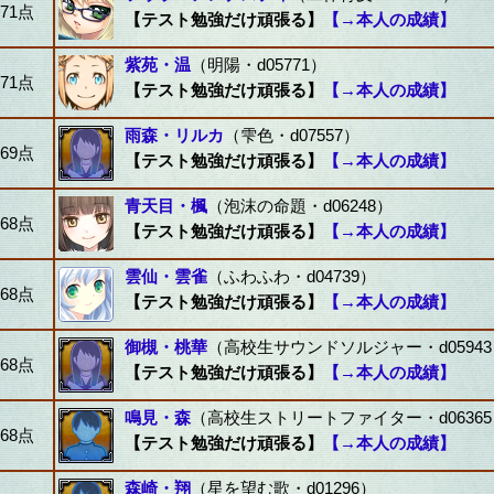
71点
【テスト勉強だけ頑張る】
【→本人の成績】
紫苑・温
（明陽・d05771）
71点
【テスト勉強だけ頑張る】
【→本人の成績】
雨森・リルカ
（雫色・d07557）
69点
【テスト勉強だけ頑張る】
【→本人の成績】
青天目・楓
（泡沫の命題・d06248）
68点
【テスト勉強だけ頑張る】
【→本人の成績】
雲仙・雲雀
（ふわふわ・d04739）
68点
【テスト勉強だけ頑張る】
【→本人の成績】
御槻・桃華
（高校生サウンドソルジャー・d05943
68点
【テスト勉強だけ頑張る】
【→本人の成績】
鳴見・森
（高校生ストリートファイター・d06365
68点
【テスト勉強だけ頑張る】
【→本人の成績】
森崎・翔
（星を望む歌・d01296）