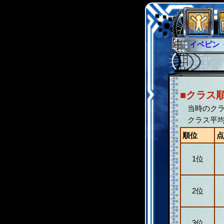
イベント
グラシャ
サイキッ
シュラウ
■クラス
アブソー
当時のクラ
クラス平均
順位
点
1位
2位
3位