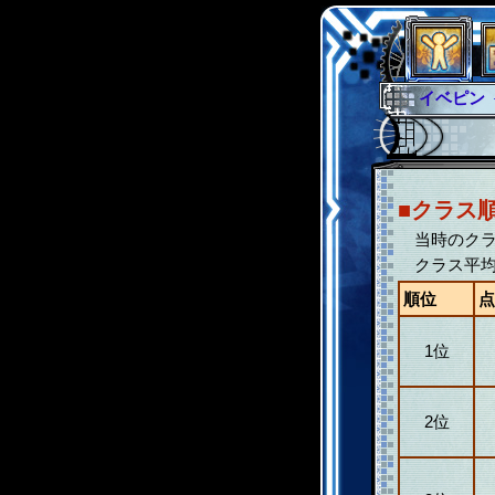
イベント
グラシャ
サイキッ
シュラウ
■クラス
アブソー
当時のクラ
クラス平均
順位
点
1位
2位