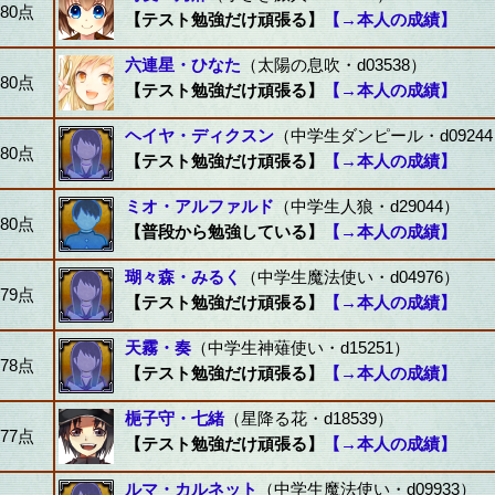
80点
【テスト勉強だけ頑張る】
【→本人の成績】
六連星・ひなた
（太陽の息吹・d03538）
80点
【テスト勉強だけ頑張る】
【→本人の成績】
ヘイヤ・ディクスン
（中学生ダンピール・d0924
80点
【テスト勉強だけ頑張る】
【→本人の成績】
ミオ・アルファルド
（中学生人狼・d29044）
80点
【普段から勉強している】
【→本人の成績】
瑚々森・みるく
（中学生魔法使い・d04976）
79点
【テスト勉強だけ頑張る】
【→本人の成績】
天霧・奏
（中学生神薙使い・d15251）
78点
【テスト勉強だけ頑張る】
【→本人の成績】
梔子守・七緒
（星降る花・d18539）
77点
【テスト勉強だけ頑張る】
【→本人の成績】
ルマ・カルネット
（中学生魔法使い・d09933）