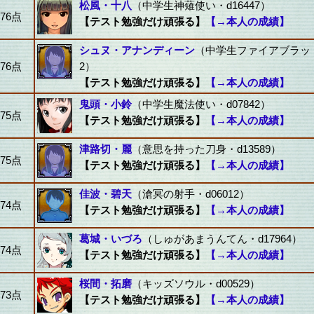
松風・十八
（中学生神薙使い・d16447）
76点
【テスト勉強だけ頑張る】
【→本人の成績】
シュヌ・アナンディーン
（中学生ファイアブラッド・
76点
2）
【テスト勉強だけ頑張る】
【→本人の成績】
鬼頭・小鈴
（中学生魔法使い・d07842）
75点
【テスト勉強だけ頑張る】
【→本人の成績】
津路切・麗
（意思を持った刀身・d13589）
75点
【テスト勉強だけ頑張る】
【→本人の成績】
佳波・碧天
（滄冥の射手・d06012）
74点
【テスト勉強だけ頑張る】
【→本人の成績】
葛城・いづろ
（しゅがあまうんてん・d17964）
74点
【テスト勉強だけ頑張る】
【→本人の成績】
桜間・拓磨
（キッズソウル・d00529）
73点
【テスト勉強だけ頑張る】
【→本人の成績】