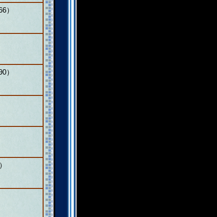
66）
90）
0）