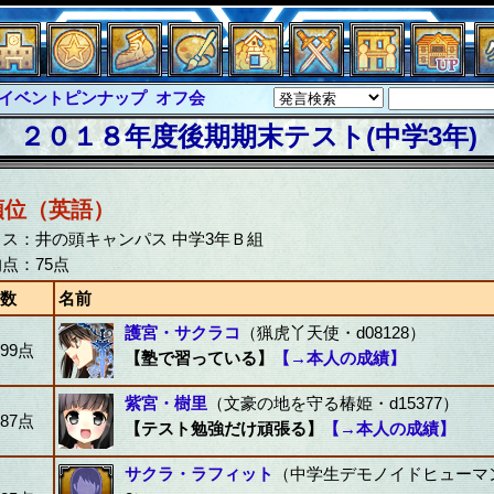
ピンナップ
オフ会
グラシャ
・ラボラス
２０１８年度後期期末テスト(中学3年)
グローバルジャスティス
クハーツ
サイキックハーツ大戦
ド
ソロモン
ファイナル
順位（英語）
バー
イベピン
ス：井の頭キャンパス 中学3年Ｂ組
点：75点
数
名前
護宮・サクラコ
（猟虎丫天使・d08128）
99点
【塾で習っている】
【→本人の成績】
紫宮・樹里
（文豪の地を守る椿姫・d15377）
87点
【テスト勉強だけ頑張る】
【→本人の成績】
サクラ・ラフィット
（中学生デモノイドヒューマン・