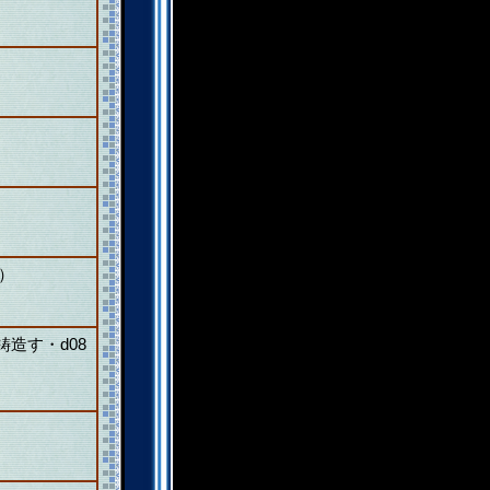
0）
造す・d08