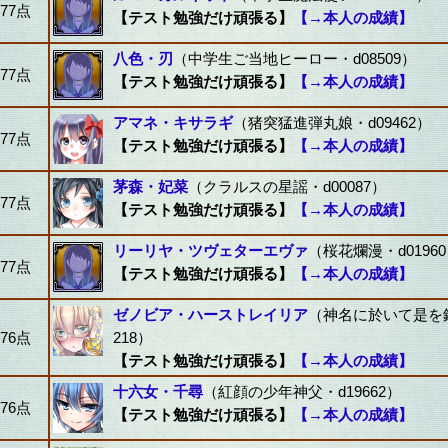
77点
【テスト勉強だけ頑張る】
【→本人の成績】
八色・刃
（中学生ご当地ヒーロー・d08509）
77点
【テスト勉強だけ頑張る】
【→本人の成績】
アマネ・キサラギ
（猪突猛進弾丸娘・d09462）
77点
【テスト勉強だけ頑張る】
【→本人の成績】
茅森・妃菜
（クラルスの星謡・d00087）
77点
【テスト勉強だけ頑張る】
【→本人の成績】
リーリヤ・ツヴェターエヴァ
（桜花爛漫・d0196
77点
【テスト勉強だけ頑張る】
【→本人の成績】
ゼノビア・ハーストレイリア
（神名に於いて是を鋳
76点
218）
【テスト勉強だけ頑張る】
【→本人の成績】
十六女・千尋
（紅顔の少年神父・d19662）
76点
【テスト勉強だけ頑張る】
【→本人の成績】