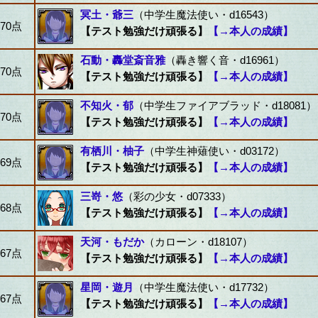
冥土・爺三
（中学生魔法使い・d16543）
70点
【テスト勉強だけ頑張る】
【→本人の成績】
石動・轟堂斎音雅
（轟き響く音・d16961）
70点
【テスト勉強だけ頑張る】
【→本人の成績】
不知火・郁
（中学生ファイアブラッド・d18081）
70点
【テスト勉強だけ頑張る】
【→本人の成績】
有栖川・柚子
（中学生神薙使い・d03172）
69点
【テスト勉強だけ頑張る】
【→本人の成績】
三嵜・悠
（彩の少女・d07333）
68点
【テスト勉強だけ頑張る】
【→本人の成績】
天河・もだか
（カローン・d18107）
67点
【テスト勉強だけ頑張る】
【→本人の成績】
星岡・遊月
（中学生魔法使い・d17732）
67点
【テスト勉強だけ頑張る】
【→本人の成績】