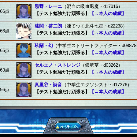
黒野・レーニ
（混血の吸血退魔・d17916）
66点
【テスト勉強だけ頑張る】
【→本人の成績】
漆間・啓二朗
（凍てつく北斗七星・d22238）
66点
【テスト勉強だけ頑張る】
【→本人の成績】
玖蘭・幻
（中学生ストリートファイター・d08878
65点
【テスト勉強だけ頑張る】
【→本人の成績】
セルエノ・ストレンジ
（銀竜草・d03262）
63点
【テスト勉強だけ頑張る】
【→本人の成績】
真里谷・詩音
（中学生エクソシスト・d17376）
56点
【テスト勉強だけ頑張る】
【→本人の成績】