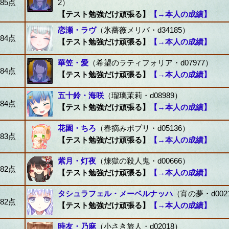
85点
2）
【テスト勉強だけ頑張る】
【→本人の成績】
恋瀬・ラヴ
（氷薔薇メリバ・d34185）
84点
【テスト勉強だけ頑張る】
【→本人の成績】
華笠・愛
（希望のラティフォリア・d07977）
84点
【テスト勉強だけ頑張る】
【→本人の成績】
五十鈴・海咲
（瑠璃茉莉・d08989）
84点
【テスト勉強だけ頑張る】
【→本人の成績】
花園・ちろ
（春摘みポプリ・d05136）
83点
【テスト勉強だけ頑張る】
【→本人の成績】
紫月・灯夜
（煉獄の殺人鬼・d00666）
82点
【テスト勉強だけ頑張る】
【→本人の成績】
タシュラフェル・メーベルナッハ
（宵の夢・d002
82点
【テスト勉強だけ頑張る】
【→本人の成績】
時友・乃麻
（小さき旅人・d02018）