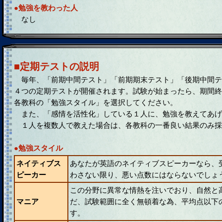
●勉強を教わった人
なし
■定期テストの説明
毎年、「前期中間テスト」「前期期末テスト」「後期中間テ
４つの定期テストが開催されます。試験が始まったら、期間終
各教科の「勉強スタイル」を選択してください。
また、「感情を活性化」している１人に、勉強を教えてあげ
１人を複数人で教えた場合は、各教科の一番良い結果のみ採
●勉強スタイル
ネイティブス
あなたが英語のネイティブスピーカーなら、
ピーカー
わさない限り、悪い点数にはならないでしょ
この分野に異常な情熱を注いでおり、自然と
マニア
だ、試験範囲に全く無頓着な為、平均点以下
す。