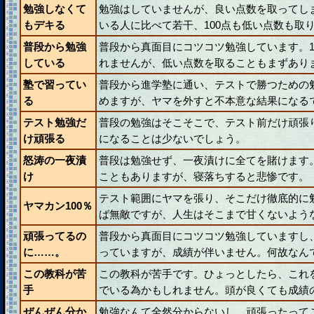
勉強しなくて
勉強はしていませんが、良い点数を取ってし
もデキる
いる人に比べて若干、100点も低い点数も取
普段から勉強
普段から真面目にコツコツ勉強しています。1
している
れませんが、低い点数を取ることもまずあり
塾で習ってい
普段から進学塾に通い、テストで勝つための
る
めますが、ヤマを外すと不本意な結果になる
テスト勉強だ
普段の勉強はそこそこで、テスト前だけ頑張
け頑張る
になることは少ないでしょう。
怒涛の一夜漬
普段は勉強せず、一夜漬けに全てを賭けます
け
こともありますが、寝落ちすると悲惨です。
テスト範囲にヤマを張り、そこだけ徹底的に
ヤマカン100％
ば無敵ですが、人生はそこまで甘くないよう
頑張ってるの
普段から真面目にコツコツ勉強していますし
に……。
っていますが、成績が伴いません。何故なん
この教科が苦
この教科が苦手です。ひょっとしたら、これ
手
でいる為かもしれません。頭が良くても成績
ぜんぜん分か
勉強なんて全然分からないし、頑張ったって