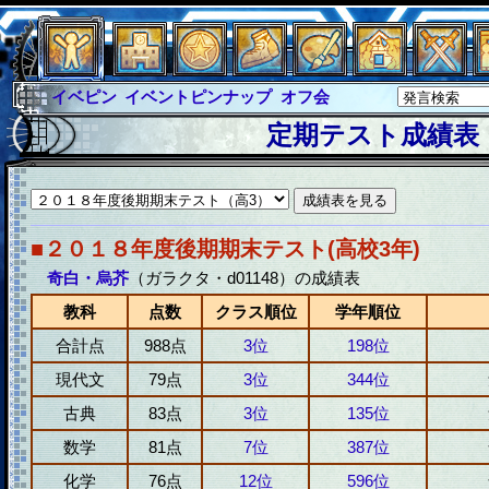
イベピン
イベントピンナップ
オフ会
グラシャ
グラシャ・ラボラス
定期テスト成績表
グローバルジャスティス
サイキックハーツ
サイキックハーツ大戦
シュラウド
ソロモン
ファイナル
アブソーバー
■２０１８年度後期期末テスト(高校3年)
奇白・烏芥
（ガラクタ・d01148）の成績表
教科
点数
クラス順位
学年順位
合計点
988点
3位
198位
現代文
79点
3位
344位
古典
83点
3位
135位
数学
81点
7位
387位
化学
76点
12位
596位