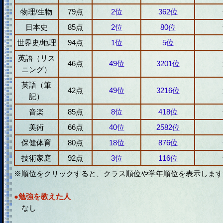
物理/生物
79点
2位
362位
日本史
85点
2位
80位
世界史/地理
94点
1位
5位
英語（リス
46点
49位
3201位
ニング）
英語（筆
42点
49位
3216位
記）
音楽
85点
8位
418位
美術
66点
40位
2582位
保健体育
80点
18位
876位
技術家庭
92点
3位
116位
※順位をクリックすると、クラス順位や学年順位を表示します
●勉強を教えた人
なし