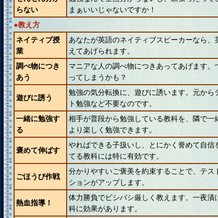
らない
まぁいいじゃないですか！
●教え方
ネイティブ授
あなたが英語のネイティブスピーカーなら、
業
えてあげられます。
調べ物につき
マニアな人の調べ物につきあってあげます。
あう
ってしまうかも？
勉強の気分転換に、遊びに誘います。元から
遊びに誘う
ト勉強など不要なのです。
一緒に勉強す
相手が普段から勉強している教科を、隣で一
る
より楽しく勉強できます。
やればできる子扱いし、とにかく誉めて自信
褒めて伸ばす
てる教科には特に有効です。
分かりやすいご褒美を約束することで、テス
ごほうび作戦
ションがアップします。
体力勝負でビシバシ厳しく教えます。一夜漬
熱血指導！
科に効果があります。