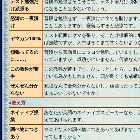
テスト勉強だ
普段の勉強はそこそこで、テスト前だけ頑張
け頑張る
になることは少ないでしょう。
怒涛の一夜漬
普段は勉強せず、一夜漬けに全てを賭けます
け
こともありますが、寝落ちすると悲惨です。
テスト範囲にヤマを張り、そこだけ徹底的に
ヤマカン100％
ば無敵ですが、人生はそこまで甘くないよう
頑張ってるの
普段から真面目にコツコツ勉強していますし
に……。
っていますが、成績が伴いません。何故なん
この教科が苦
この教科が苦手です。ひょっとしたら、これ
手
でいる為かもしれません。頭が良くても成績
ぜんぜん分か
勉強なんて全然分からないし、頑張ったって
らない
まぁいいじゃないですか！
●教え方
ネイティブ授
あなたが英語のネイティブスピーカーなら、
業
えてあげられます。
調べ物につき
マニアな人の調べ物につきあってあげます。
あう
ってしまうかも？