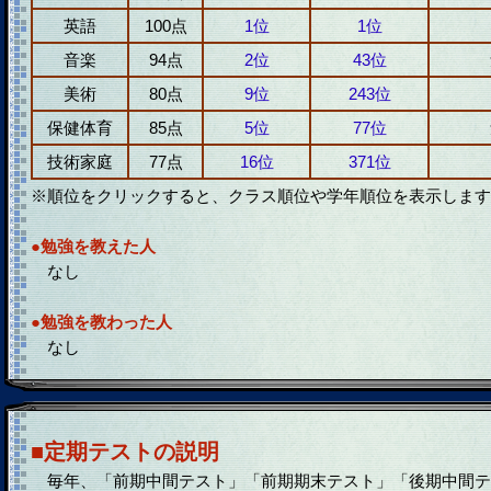
英語
100点
1位
1位
音楽
94点
2位
43位
美術
80点
9位
243位
保健体育
85点
5位
77位
技術家庭
77点
16位
371位
※順位をクリックすると、クラス順位や学年順位を表示します
●勉強を教えた人
なし
●勉強を教わった人
なし
■定期テストの説明
毎年、「前期中間テスト」「前期期末テスト」「後期中間テ