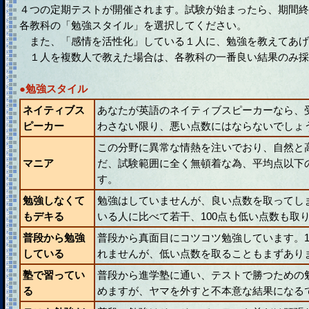
４つの定期テストが開催されます。試験が始まったら、期間終
各教科の「勉強スタイル」を選択してください。
また、「感情を活性化」している１人に、勉強を教えてあげ
１人を複数人で教えた場合は、各教科の一番良い結果のみ採
●勉強スタイル
ネイティブス
あなたが英語のネイティブスピーカーなら、
ピーカー
わさない限り、悪い点数にはならないでしょ
この分野に異常な情熱を注いでおり、自然と
マニア
だ、試験範囲に全く無頓着な為、平均点以下
す。
勉強しなくて
勉強はしていませんが、良い点数を取ってし
もデキる
いる人に比べて若干、100点も低い点数も取
普段から勉強
普段から真面目にコツコツ勉強しています。1
している
れませんが、低い点数を取ることもまずあり
塾で習ってい
普段から進学塾に通い、テストで勝つための
る
めますが、ヤマを外すと不本意な結果になる