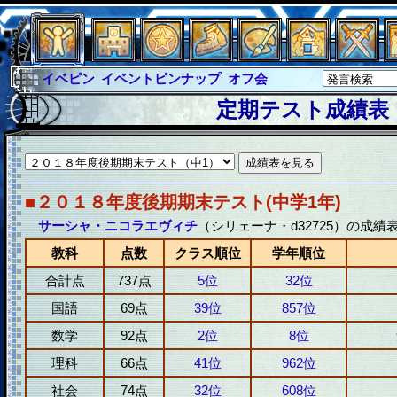
イベピン
イベントピンナップ
オフ会
グラシャ
グラシャ・ラボラス
定期テスト成績表
グローバルジャスティス
サイキックハーツ
サイキックハーツ大戦
シュラウド
ソロモン
ファイナル
アブソーバー
■２０１８年度後期期末テスト(中学1年)
サーシャ・ニコラエヴィチ
（シリェーナ・d32725）の成績
教科
点数
クラス順位
学年順位
合計点
737点
5位
32位
国語
69点
39位
857位
数学
92点
2位
8位
理科
66点
41位
962位
社会
74点
32位
608位