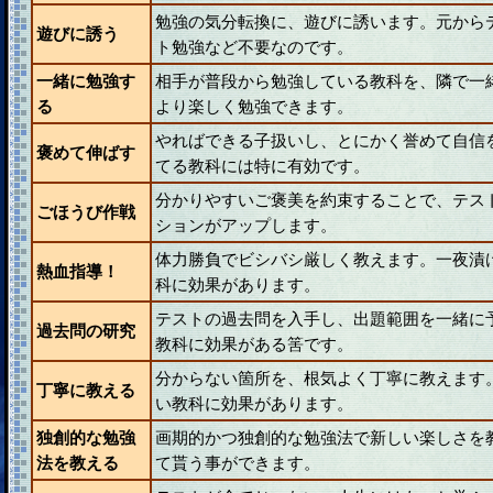
勉強の気分転換に、遊びに誘います。元から
遊びに誘う
ト勉強など不要なのです。
一緒に勉強す
相手が普段から勉強している教科を、隣で一
る
より楽しく勉強できます。
やればできる子扱いし、とにかく誉めて自信
褒めて伸ばす
てる教科には特に有効です。
分かりやすいご褒美を約束することで、テス
ごほうび作戦
ションがアップします。
体力勝負でビシバシ厳しく教えます。一夜漬
熱血指導！
科に効果があります。
テストの過去問を入手し、出題範囲を一緒に
過去問の研究
教科に効果がある筈です。
分からない箇所を、根気よく丁寧に教えます
丁寧に教える
い教科に効果があります。
独創的な勉強
画期的かつ独創的な勉強法で新しい楽しさを
法を教える
て貰う事ができます。