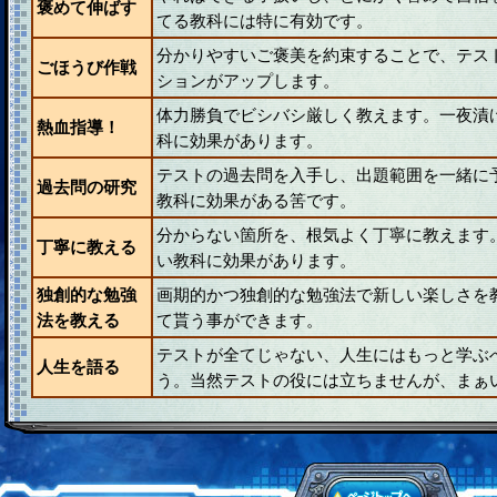
褒めて伸ばす
てる教科には特に有効です。
分かりやすいご褒美を約束することで、テス
ごほうび作戦
ションがアップします。
体力勝負でビシバシ厳しく教えます。一夜漬
熱血指導！
科に効果があります。
テストの過去問を入手し、出題範囲を一緒に
過去問の研究
教科に効果がある筈です。
分からない箇所を、根気よく丁寧に教えます
丁寧に教える
い教科に効果があります。
独創的な勉強
画期的かつ独創的な勉強法で新しい楽しさを
法を教える
て貰う事ができます。
テストが全てじゃない、人生にはもっと学ぶ
人生を語る
う。当然テストの役には立ちませんが、まぁ