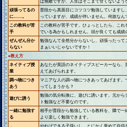
ば無敵ですが、人生はそこまで甘くないよう
頑張ってるの
普段から真面目にコツコツ勉強していますし
に……。
っていますが、成績が伴いません。何故なん
この教科が苦
この教科が苦手です。ひょっとしたら、これ
手
でいる為かもしれません。頭が良くても成績
ぜんぜん分か
勉強なんて全然分からないし、頑張ったって
らない
まぁいいじゃないですか！
●教え方
ネイティブ授
あなたが英語のネイティブスピーカーなら、
業
えてあげられます。
調べ物につき
マニアな人の調べ物につきあってあげます。
あう
ってしまうかも？
勉強の気分転換に、遊びに誘います。元から
遊びに誘う
ト勉強など不要なのです。
一緒に勉強す
相手が普段から勉強している教科を、隣で一
る
より楽しく勉強できます。
やればできる子扱いし、とにかく誉めて自信