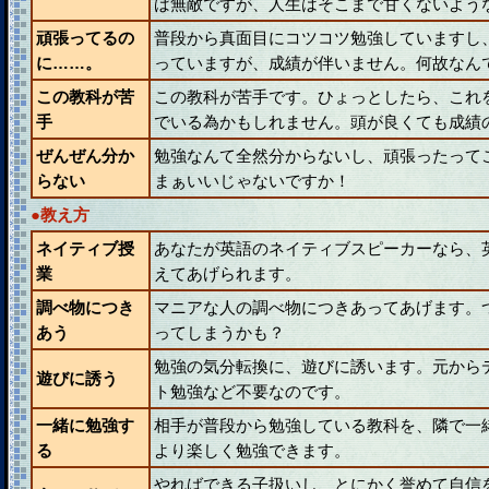
ば無敵ですが、人生はそこまで甘くないよう
頑張ってるの
普段から真面目にコツコツ勉強していますし
に……。
っていますが、成績が伴いません。何故なん
この教科が苦
この教科が苦手です。ひょっとしたら、これ
手
でいる為かもしれません。頭が良くても成績
ぜんぜん分か
勉強なんて全然分からないし、頑張ったって
らない
まぁいいじゃないですか！
●教え方
ネイティブ授
あなたが英語のネイティブスピーカーなら、
業
えてあげられます。
調べ物につき
マニアな人の調べ物につきあってあげます。
あう
ってしまうかも？
勉強の気分転換に、遊びに誘います。元から
遊びに誘う
ト勉強など不要なのです。
一緒に勉強す
相手が普段から勉強している教科を、隣で一
る
より楽しく勉強できます。
やればできる子扱いし、とにかく誉めて自信