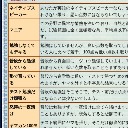
ネイティブス
あなたが英語のネイティブスピーカーなら、
ピーカー
わさない限り、悪い点数にはならないでしょ
この分野に異常な情熱を注いでおり、自然と
マニア
だ、試験範囲に全く無頓着な為、平均点以下
す。
勉強しなくて
勉強はしていませんが、良い点数を取ってし
もデキる
いる人に比べて若干、100点も低い点数も取
普段から勉強
普段から真面目にコツコツ勉強しています。1
している
れませんが、低い点数を取ることもまずあり
塾で習ってい
普段から進学塾に通い、テストで勝つための
る
めますが、ヤマを外すと不本意な結果になる
テスト勉強だ
普段の勉強はそこそこで、テスト前だけ頑張
け頑張る
になることは少ないでしょう。
怒涛の一夜漬
普段は勉強せず、一夜漬けに全てを賭けます
け
こともありますが、寝落ちすると悲惨です。
テスト範囲にヤマを張り、そこだけ徹底的に
ヤマカン100％