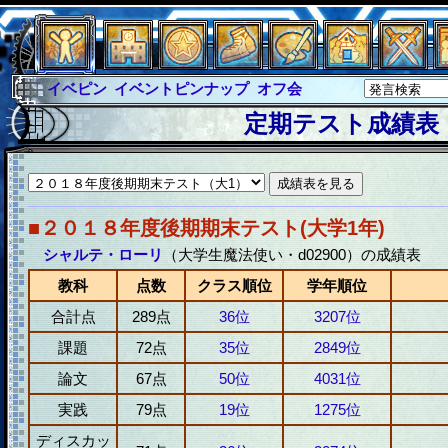
イベピン
イベントピンナップ
オフ会
グラシャ
グラシャ・ラボラス
定期テスト成績表
グローバルジャスティス
サイキックハーツ
サイキックハーツ大戦
シュラウド
ソロモン
ファイナル
アブソーバー
■２０１８年度後期期末テスト(大学1年)
シャルテ・ローリ
（大学生魔法使い・d02900）の成績表
教科
点数
クラス順位
学年順位
合計点
289点
36位
3207位
課題
72点
35位
2849位
論文
67点
50位
4031位
実践
79点
19位
1275位
ディスカッ