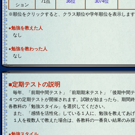
71点
36位
3074位
ション
※順位をクリックすると、クラス順位や学年順位を表示します
●勉強を教えた人
なし
●勉強を教わった人
なし
■定期テストの説明
毎年、「前期中間テスト」「前期期末テスト」「後期中間テ
４つの定期テストが開催されます。試験が始まったら、期間終
各教科の「勉強スタイル」を選択してください。
また、「感情を活性化」している１人に、勉強を教えてあげ
１人を複数人で教えた場合は、各教科の一番良い結果のみ採
●勉強スタイル