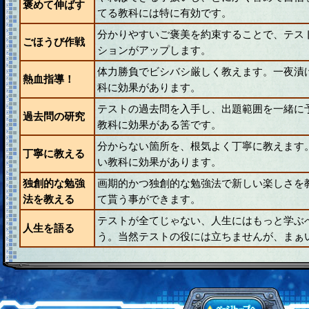
褒めて伸ばす
てる教科には特に有効です。
分かりやすいご褒美を約束することで、テス
ごほうび作戦
ションがアップします。
体力勝負でビシバシ厳しく教えます。一夜漬
熱血指導！
科に効果があります。
テストの過去問を入手し、出題範囲を一緒に
過去問の研究
教科に効果がある筈です。
分からない箇所を、根気よく丁寧に教えます
丁寧に教える
い教科に効果があります。
独創的な勉強
画期的かつ独創的な勉強法で新しい楽しさを
法を教える
て貰う事ができます。
テストが全てじゃない、人生にはもっと学ぶ
人生を語る
う。当然テストの役には立ちませんが、まぁ