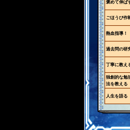
褒めて伸ば
ごほうび作
熱血指導！
過去問の研
丁寧に教え
独創的な勉
法を教える
人生を語る