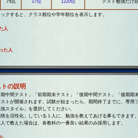
79点
17位
1220位
テスト勉強だけ
リックすると、クラス順位や学年順位を表示します。
た人
った人
ストの説明
期中間テスト」「前期期末テスト」「後期中間テスト」「後期期
テストが開催されます。試験が始まったら、期間終了までに、専用
勉強スタイル」を選択してください。
情を活性化」している１人に、勉強を教えてあげる事もできます
人で教えた場合は、各教科の一番良い結果のみ採用します。
ル