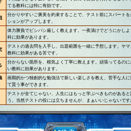
す
てる教科には特に有効です。
分かりやすいご褒美を約束することで、テスト前にスパートを
戦
ションがアップします。
体力勝負でビシバシ厳しく教えます。一夜漬けでどうにかしよ
科に効果があります。
テストの過去問を入手し、出題範囲を一緒に予想します。ヤマ
究
教科に効果がある筈です。
分からない箇所を、根気よく丁寧に教えます。頑張ってるのに
る
い教科に効果があります。
強
画期的かつ独創的な勉強法で新しい楽しさを教え、苦手な人に
て貰う事ができます。
テストが全てじゃない、人生にはもっと学ぶべきものがあると
う。当然テストの役には立ちませんが、まぁいいじゃないです