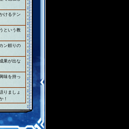
かけるテン
うという教
カン頼りの
成果が出な
興味を持っ
語りましょ
か！