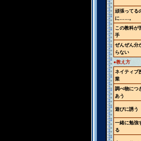
頑張ってる
に……。
この教科が
手
ぜんぜん分
らない
●教え方
ネイティブ
業
調べ物につ
あう
遊びに誘う
一緒に勉強
る