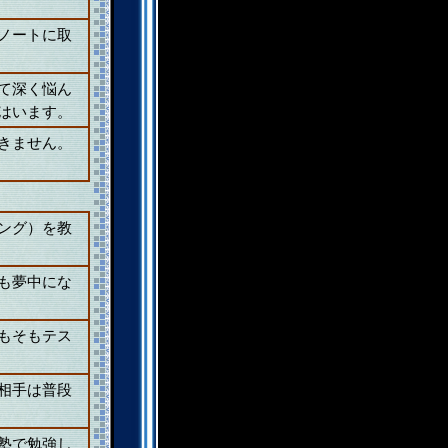
ノートに取
て深く悩ん
はいます。
きません。
ング）を教
も夢中にな
もそもテス
相手は普段
塾で勉強し