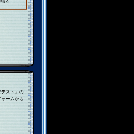
頑張る
末テスト」の
フォームから
。