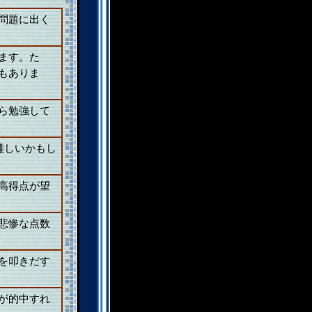
問題に出く
ます。た
もありま
ら勉強して
。
難しいかもし
高得点が望
悲惨な点数
を叩きだす
が的中すれ