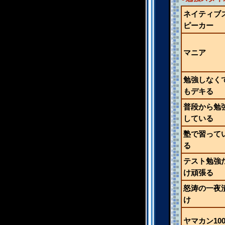
ネイティブ
ピーカー
マニア
勉強しなく
もデキる
普段から勉
している
塾で習って
る
テスト勉強
け頑張る
怒涛の一夜
け
ヤマカン10