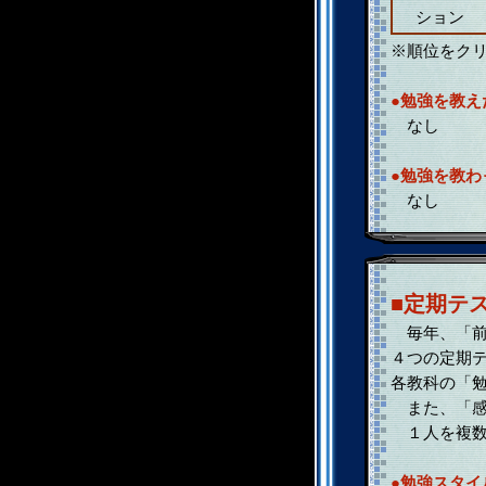
ション
※順位をク
●勉強を教え
なし
●勉強を教わ
なし
■定期テ
毎年、「前
４つの定期
各教科の「
また、「感
１人を複数
●勉強スタイ