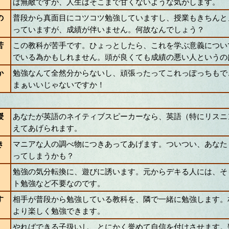
ば無敵ですが、人生はそこまで甘くないような気がします。
の
普段から真面目にコツコツ勉強していますし、授業もきちんと
っていますが、成績が伴いません。何故なんでしょう？
苦
この教科が苦手です。ひょっとしたら、これを学ぶ意義につい
でいる為かもしれません。頭が良くても成績の悪い人というの
か
勉強なんて全然分からないし、頑張ったってこれっぽっちもで
まぁいいじゃないですか！
授
あなたが英語のネイティブスピーカーなら、英語（特にリスニ
えてあげられます。
き
マニアな人の調べ物につきあってあげます。ついつい、あなた
ってしまうかも？
勉強の気分転換に、遊びに誘います。元からデキる人には、そ
ト勉強など不要なのです。
す
相手が普段から勉強している教科を、隣で一緒に勉強します。
より楽しく勉強できます。
やればできる子扱いし、とにかく誉めて自信を付けさせます。