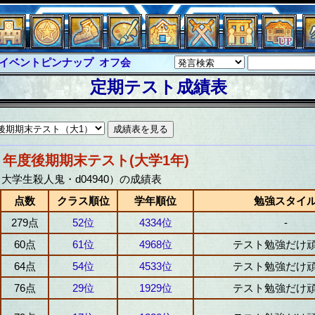
イベントピンナップ
オフ会
グラシャ・ラボラス
定期テスト成績表
ルジャスティス
サイキックハーツ
クハーツ大戦
シュラウド
ソロモン
ル
アブソーバー
８年度後期期末テスト(大学1年)
大学生殺人鬼・d04940）の成績表
点数
クラス順位
学年順位
勉強スタイ
279点
52位
4334位
-
60点
61位
4968位
テスト勉強だけ
64点
54位
4533位
テスト勉強だけ
76点
29位
1929位
テスト勉強だけ