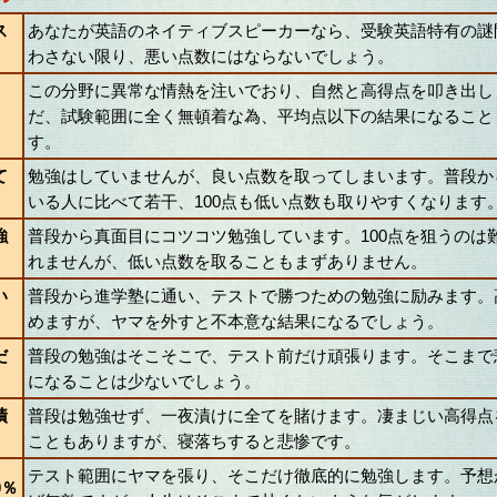
ス
あなたが英語のネイティブスピーカーなら、受験英語特有の謎
わさない限り、悪い点数にはならないでしょう。
この分野に異常な情熱を注いでおり、自然と高得点を叩き出し
だ、試験範囲に全く無頓着な為、平均点以下の結果になること
す。
て
勉強はしていませんが、良い点数を取ってしまいます。普段か
いる人に比べて若干、100点も低い点数も取りやすくなります
強
普段から真面目にコツコツ勉強しています。100点を狙うのは
れませんが、低い点数を取ることもまずありません。
い
普段から進学塾に通い、テストで勝つための勉強に励みます。
めますが、ヤマを外すと不本意な結果になるでしょう。
だ
普段の勉強はそこそこで、テスト前だけ頑張ります。そこまで
になることは少ないでしょう。
漬
普段は勉強せず、一夜漬けに全てを賭けます。凄まじい高得点
こともありますが、寝落ちすると悲惨です。
テスト範囲にヤマを張り、そこだけ徹底的に勉強します。予想
0％