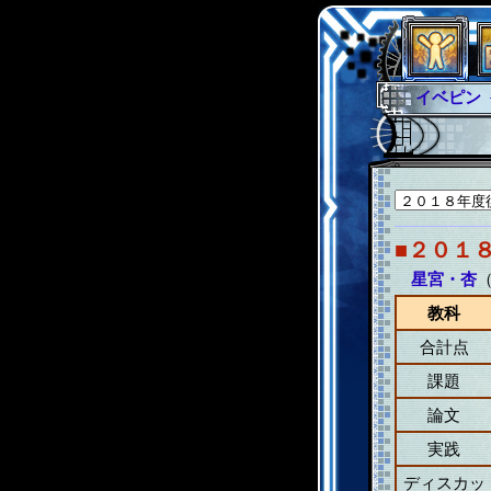
イベピン
グラシャ
グローバ
サイキッ
ファイナ
■２０１
星宮・杏
（
教科
合計点
課題
論文
実践
ディスカッ