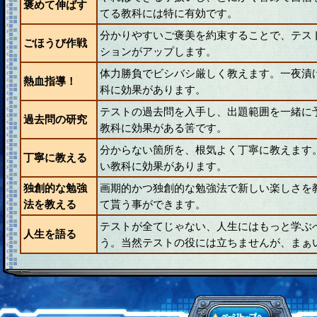
褒めて伸ばす
てる教科には特に有効です。
分かりやすいご褒美を約束することで、テス
ごほうび作戦
ションがアップします。
体力勝負でビシバシ厳しく教えます。一夜漬
熱血指導！
科に効果があります。
テストの過去問を入手し、出題範囲を一緒に
過去問の研究
教科に効果がある筈です。
分からない箇所を、根気よく丁寧に教えます
丁寧に教える
い教科に効果があります。
独創的な勉強
画期的かつ独創的な勉強法で新しい楽しさを
法を教える
て貰う事ができます。
テストが全てじゃない、人生にはもっと学ぶ
人生を語る
う。当然テストの役には立ちませんが、まぁ