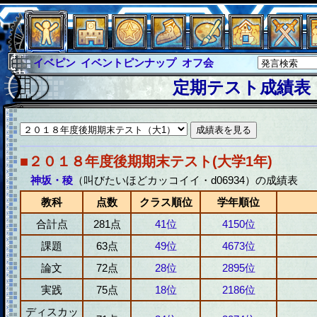
イベピン
イベントピンナップ
オフ会
グラシャ
グラシャ・ラボラス
定期テスト成績表
グローバルジャスティス
サイキックハーツ
サイキックハーツ大戦
シュラウド
ソロモン
ファイナル
アブソーバー
■２０１８年度後期期末テスト(大学1年)
神坂・稜
（叫びたいほどカッコイイ・d06934）の成績表
教科
点数
クラス順位
学年順位
合計点
281点
41位
4150位
課題
63点
49位
4673位
論文
72点
28位
2895位
実践
75点
18位
2186位
ディスカッ