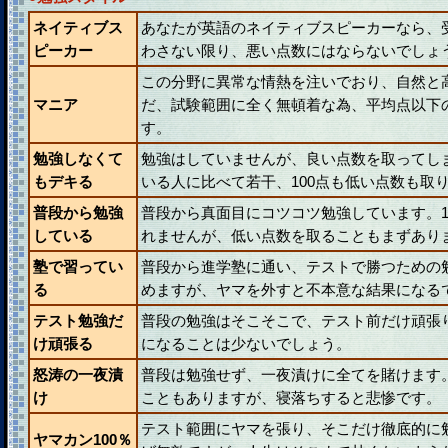
ネイティブス
あなたが英語のネイティブスピーカーなら、
ピーカー
わさない限り、悪い点数にはならないでしょ
この分野に異常な情熱を注いでおり、自然と
マニア
だ、試験範囲に全く無頓着な為、平均点以下
す。
勉強しなくて
勉強はしていませんが、良い点数を取ってし
もデキる
いる人に比べて若干、100点も低い点数も取
普段から勉強
普段から真面目にコツコツ勉強しています。1
している
れませんが、低い点数を取ることもまずあり
塾で習ってい
普段から進学塾に通い、テストで勝つための
る
めますが、ヤマを外すと不本意な結果になる
テスト勉強だ
普段の勉強はそこそこで、テスト前だけ頑張
け頑張る
になることは少ないでしょう。
怒涛の一夜漬
普段は勉強せず、一夜漬けに全てを賭けます
け
こともありますが、寝落ちすると悲惨です。
テスト範囲にヤマを張り、そこだけ徹底的に
ヤマカン100％