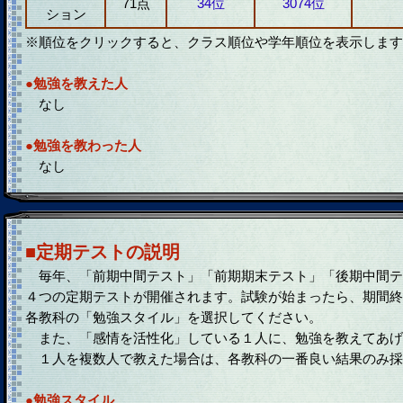
71点
34位
3074位
ション
※順位をクリックすると、クラス順位や学年順位を表示します
●勉強を教えた人
なし
●勉強を教わった人
なし
■定期テストの説明
毎年、「前期中間テスト」「前期期末テスト」「後期中間テ
４つの定期テストが開催されます。試験が始まったら、期間終
各教科の「勉強スタイル」を選択してください。
また、「感情を活性化」している１人に、勉強を教えてあげ
１人を複数人で教えた場合は、各教科の一番良い結果のみ採
●勉強スタイル