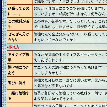
ば無敵ですが、人生はそこまで甘くないよう
頑張ってるの
普段から真面目にコツコツ勉強していますし
に……。
っていますが、成績が伴いません。何故なん
この教科が苦
この教科が苦手です。ひょっとしたら、これ
手
でいる為かもしれません。頭が良くても成績
ぜんぜん分か
勉強なんて全然分からないし、頑張ったって
らない
まぁいいじゃないですか！
●教え方
ネイティブ授
あなたが英語のネイティブスピーカーなら、
業
えてあげられます。
調べ物につき
マニアな人の調べ物につきあってあげます。
あう
ってしまうかも？
勉強の気分転換に、遊びに誘います。元から
遊びに誘う
ト勉強など不要なのです。
一緒に勉強す
相手が普段から勉強している教科を、隣で一
る
より楽しく勉強できます。
やればできる子扱いし、とにかく誉めて自信