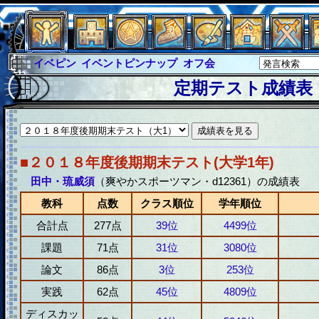
イベピン
イベントピンナップ
オフ会
グラシャ
グラシャ・ラボラス
定期テスト成績表
グローバルジャスティス
サイキックハーツ
サイキックハーツ大戦
シュラウド
ソロモン
ファイナル
アブソーバー
■２０１８年度後期期末テスト(大学1年)
田中・琉威須
（爽やかスポーツマン・d12361）の成績表
教科
点数
クラス順位
学年順位
合計点
277点
39位
4499位
課題
71点
31位
3080位
論文
86点
3位
253位
実践
62点
45位
4809位
ディスカッ