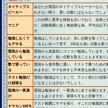
ネイティブス
あなたが英語のネイティブスピーカーなら、
ピーカー
わさない限り、悪い点数にはならないでしょ
この分野に異常な情熱を注いでおり、自然と
マニア
だ、試験範囲に全く無頓着な為、平均点以下
す。
勉強しなくて
勉強はしていませんが、良い点数を取ってし
もデキる
いる人に比べて若干、100点も低い点数も取
普段から勉強
普段から真面目にコツコツ勉強しています。1
している
れませんが、低い点数を取ることもまずあり
塾で習ってい
普段から進学塾に通い、テストで勝つための
る
めますが、ヤマを外すと不本意な結果になる
テスト勉強だ
普段の勉強はそこそこで、テスト前だけ頑張
け頑張る
になることは少ないでしょう。
怒涛の一夜漬
普段は勉強せず、一夜漬けに全てを賭けます
け
こともありますが、寝落ちすると悲惨です。
テスト範囲にヤマを張り、そこだけ徹底的に
ヤマカン100％