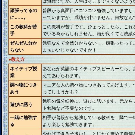
ば無敵ですが、人生はそこまで甘くないよう
頑張ってるの
普段から真面目にコツコツ勉強していますし
に……。
っていますが、成績が伴いません。何故なん
この教科が苦
この教科が苦手です。ひょっとしたら、これ
手
でいる為かもしれません。頭が良くても成績
ぜんぜん分か
勉強なんて全然分からないし、頑張ったって
らない
まぁいいじゃないですか！
●教え方
ネイティブ授
あなたが英語のネイティブスピーカーなら、
業
えてあげられます。
調べ物につき
マニアな人の調べ物につきあってあげます。
あう
ってしまうかも？
勉強の気分転換に、遊びに誘います。元から
遊びに誘う
ト勉強など不要なのです。
一緒に勉強す
相手が普段から勉強している教科を、隣で一
る
より楽しく勉強できます。
やればできる子扱いし、とにかく誉めて自信