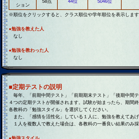
58点
44位
5046位
ション
※順位をクリックすると、クラス順位や学年順位を表示します
●勉強を教えた人
なし
●勉強を教わった人
なし
■定期テストの説明
毎年、「前期中間テスト」「前期期末テスト」「後期中間テ
４つの定期テストが開催されます。試験が始まったら、期間終
各教科の「勉強スタイル」を選択してください。
また、「感情を活性化」している１人に、勉強を教えてあげ
１人を複数人で教えた場合は、各教科の一番良い結果のみ採
●勉強スタイル