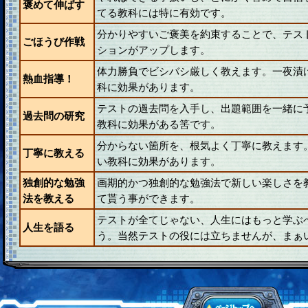
褒めて伸ばす
てる教科には特に有効です。
分かりやすいご褒美を約束することで、テス
ごほうび作戦
ションがアップします。
体力勝負でビシバシ厳しく教えます。一夜漬
熱血指導！
科に効果があります。
テストの過去問を入手し、出題範囲を一緒に
過去問の研究
教科に効果がある筈です。
分からない箇所を、根気よく丁寧に教えます
丁寧に教える
い教科に効果があります。
独創的な勉強
画期的かつ独創的な勉強法で新しい楽しさを
法を教える
て貰う事ができます。
テストが全てじゃない、人生にはもっと学ぶ
人生を語る
う。当然テストの役には立ちませんが、まぁ