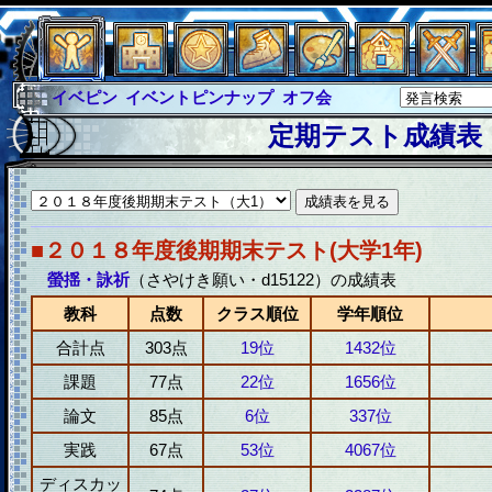
イベピン
イベントピンナップ
オフ会
グラシャ
グラシャ・ラボラス
定期テスト成績表
グローバルジャスティス
サイキックハーツ
サイキックハーツ大戦
シュラウド
ソロモン
ファイナル
アブソーバー
■２０１８年度後期期末テスト(大学1年)
螢揺・詠祈
（さやけき願い・d15122）の成績表
教科
点数
クラス順位
学年順位
合計点
303点
19位
1432位
課題
77点
22位
1656位
論文
85点
6位
337位
実践
67点
53位
4067位
ディスカッ