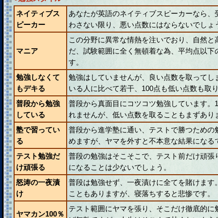
ネイティブス
あなたが英語のネイティブスピーカーなら、
ピーカー
わさない限り、悪い点数にはならないでしょ
この分野に異常な情熱を注いでおり、自然と
マニア
だ、試験範囲に全く無頓着な為、平均点以下
す。
勉強しなくて
勉強はしていませんが、良い点数を取ってし
もデキる
いる人に比べて若干、100点も低い点数も取
普段から勉強
普段から真面目にコツコツ勉強しています。1
している
れませんが、低い点数を取ることもまずあり
塾で習ってい
普段から進学塾に通い、テストで勝つための
る
めますが、ヤマを外すと不本意な結果になる
テスト勉強だ
普段の勉強はそこそこで、テスト前だけ頑張
け頑張る
になることは少ないでしょう。
怒涛の一夜漬
普段は勉強せず、一夜漬けに全てを賭けます
け
こともありますが、寝落ちすると悲惨です。
テスト範囲にヤマを張り、そこだけ徹底的に
ヤマカン100％