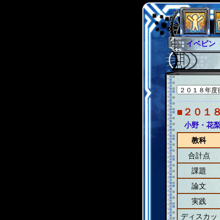
イベピン
グラシャ
グローバ
サイキッ
ファイナ
■２０１
小野・花
教科
合計点
課題
論文
実践
ディスカッ