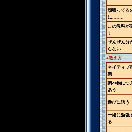
頑張ってる
に……。
この教科が
手
ぜんぜん分
らない
●教え方
ネイティブ
業
調べ物につ
あう
遊びに誘う
一緒に勉強
る