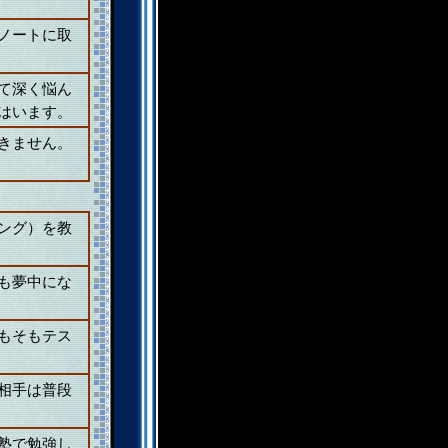
ノートに取
て深く悩ん
はいます。
きません。
ング）を教
も夢中にな
もそもテス
相手は普段
塾で勉強し