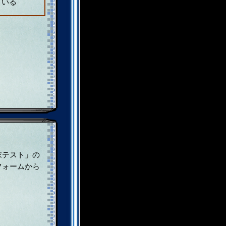
ている
末テスト」の
フォームから
。