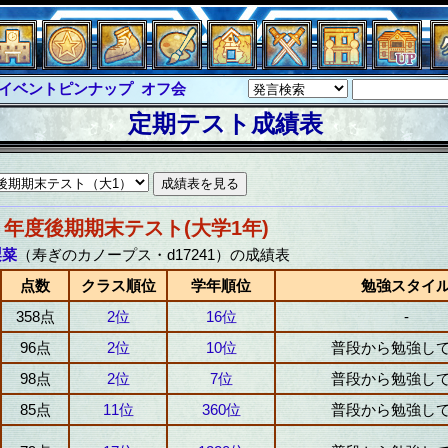
イベントピンナップ
オフ会
グラシャ・ラボラス
定期テスト成績表
ルジャスティス
サイキックハーツ
クハーツ大戦
シュラウド
ソロモン
ル
アブソーバー
８年度後期期末テスト(大学1年)
梨菜
（寿ぎのカノープス・d17241）の成績表
点数
クラス順位
学年順位
勉強スタイ
358点
2位
16位
-
96点
2位
10位
普段から勉強し
98点
2位
7位
普段から勉強し
85点
11位
360位
普段から勉強し