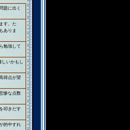
問題に出く
ます。た
もありま
ら勉強して
。
難しいかもし
高得点が望
悲惨な点数
を叩きだす
が的中すれ