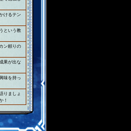
かけるテン
うという教
カン頼りの
成果が出な
興味を持っ
語りましょ
か！