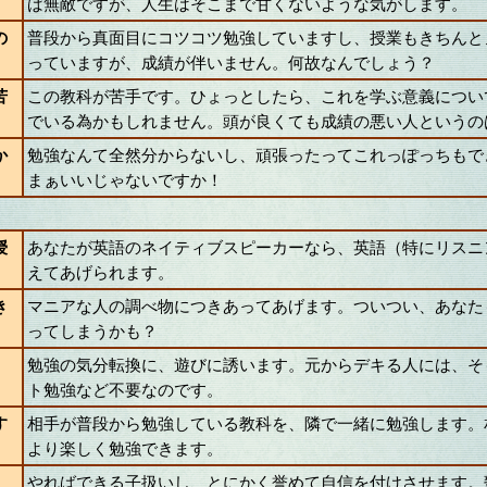
ば無敵ですが、人生はそこまで甘くないような気がします。
の
普段から真面目にコツコツ勉強していますし、授業もきちんと
っていますが、成績が伴いません。何故なんでしょう？
苦
この教科が苦手です。ひょっとしたら、これを学ぶ意義につい
でいる為かもしれません。頭が良くても成績の悪い人というの
か
勉強なんて全然分からないし、頑張ったってこれっぽっちもで
まぁいいじゃないですか！
授
あなたが英語のネイティブスピーカーなら、英語（特にリスニ
えてあげられます。
き
マニアな人の調べ物につきあってあげます。ついつい、あなた
ってしまうかも？
勉強の気分転換に、遊びに誘います。元からデキる人には、そ
ト勉強など不要なのです。
す
相手が普段から勉強している教科を、隣で一緒に勉強します。
より楽しく勉強できます。
やればできる子扱いし、とにかく誉めて自信を付けさせます。