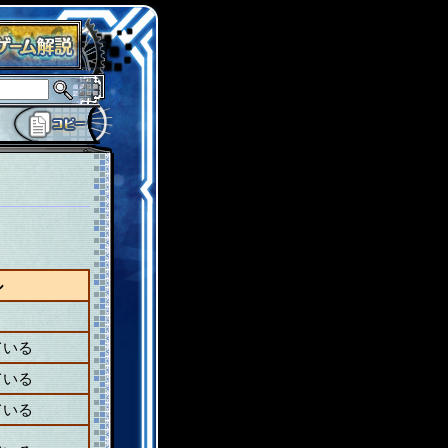
ル
ている
ている
ている