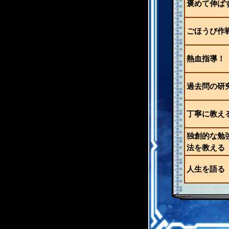
褒めて伸ば
ごほうび作
熱血指導！
過去問の研
丁寧に教え
独創的な勉
法を教える
人生を語る