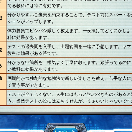
す
てる教科には特に有効です。
分かりやすいご褒美を約束することで、テスト前にスパートを
戦
ションがアップします。
体力勝負でビシバシ厳しく教えます。一夜漬けでどうにかしよ
科に効果があります。
テストの過去問を入手し、出題範囲を一緒に予想します。ヤマ
究
教科に効果がある筈です。
分からない箇所を、根気よく丁寧に教えます。頑張ってるのに
る
い教科に効果があります。
強
画期的かつ独創的な勉強法で新しい楽しさを教え、苦手な人に
て貰う事ができます。
テストが全てじゃない、人生にはもっと学ぶべきものがあると
う。当然テストの役には立ちませんが、まぁいいじゃないです