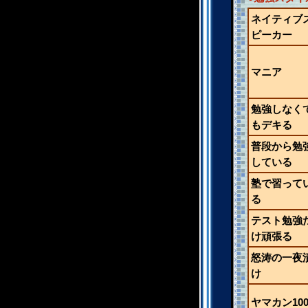
ネイティブ
ピーカー
マニア
勉強しなく
もデキる
普段から勉
している
塾で習って
る
テスト勉強
け頑張る
怒涛の一夜
け
ヤマカン10