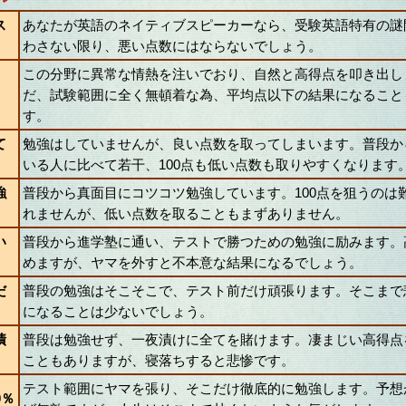
ス
あなたが英語のネイティブスピーカーなら、受験英語特有の謎
わさない限り、悪い点数にはならないでしょう。
この分野に異常な情熱を注いでおり、自然と高得点を叩き出し
だ、試験範囲に全く無頓着な為、平均点以下の結果になること
す。
て
勉強はしていませんが、良い点数を取ってしまいます。普段か
いる人に比べて若干、100点も低い点数も取りやすくなります
強
普段から真面目にコツコツ勉強しています。100点を狙うのは
れませんが、低い点数を取ることもまずありません。
い
普段から進学塾に通い、テストで勝つための勉強に励みます。
めますが、ヤマを外すと不本意な結果になるでしょう。
だ
普段の勉強はそこそこで、テスト前だけ頑張ります。そこまで
になることは少ないでしょう。
漬
普段は勉強せず、一夜漬けに全てを賭けます。凄まじい高得点
こともありますが、寝落ちすると悲惨です。
テスト範囲にヤマを張り、そこだけ徹底的に勉強します。予想
0％