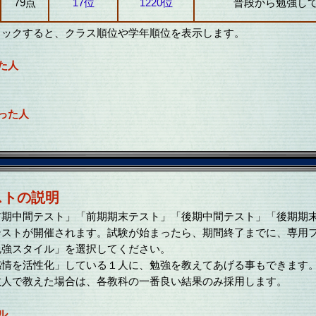
79点
17位
1220位
普段から勉強し
リックすると、クラス順位や学年順位を表示します。
た人
った人
ストの説明
期中間テスト」「前期期末テスト」「後期中間テスト」「後期期
テストが開催されます。試験が始まったら、期間終了までに、専用
勉強スタイル」を選択してください。
情を活性化」している１人に、勉強を教えてあげる事もできます
人で教えた場合は、各教科の一番良い結果のみ採用します。
ル