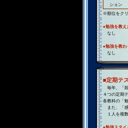
ション
※順位をク
●勉強を教え
なし
●勉強を教わ
なし
■定期テ
毎年、「前
４つの定期
各教科の「
また、「感
１人を複数
●勉強スタイ