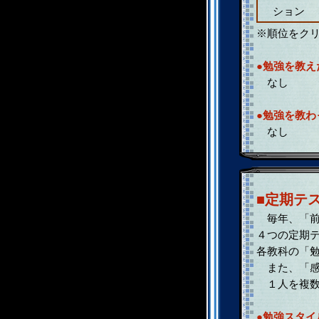
ション
※順位をク
●勉強を教え
なし
●勉強を教わ
なし
■定期テ
毎年、「前
４つの定期
各教科の「
また、「感
１人を複数
●勉強スタイ