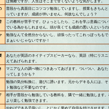
ば無敵ですが、人生はそこまで甘くないような気がします。
の
普段から真面目にコツコツ勉強していますし、授業もきちんと
っていますが、成績が伴いません。何故なんでしょう？
苦
この教科が苦手です。ひょっとしたら、これを学ぶ意義につい
でいる為かもしれません。頭が良くても成績の悪い人というの
か
勉強なんて全然分からないし、頑張ったってこれっぽっちもで
まぁいいじゃないですか！
授
あなたが英語のネイティブスピーカーなら、英語（特にリスニ
えてあげられます。
き
マニアな人の調べ物につきあってあげます。ついつい、あなた
ってしまうかも？
勉強の気分転換に、遊びに誘います。元からデキる人には、そ
ト勉強など不要なのです。
す
相手が普段から勉強している教科を、隣で一緒に勉強します。
より楽しく勉強できます。
やればできる子扱いし、とにかく誉めて自信を付けさせます。