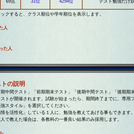
69点
31位
4294位
テスト勉強だけ
リックすると、クラス順位や学年順位を表示します。
た人
った人
ストの説明
期中間テスト」「前期期末テスト」「後期中間テスト」「後期期
テストが開催されます。試験が始まったら、期間終了までに、専用
勉強スタイル」を選択してください。
情を活性化」している１人に、勉強を教えてあげる事もできます
人で教えた場合は、各教科の一番良い結果のみ採用します。
ル