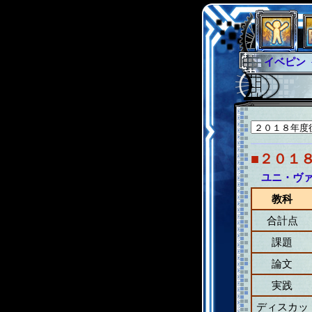
イベピン
グラシャ
グローバ
サイキッ
ファイナ
■２０１
ユニ・ヴ
教科
合計点
課題
論文
実践
ディスカッ