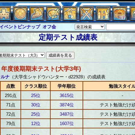
イベントピンナップ
オフ会
グラシャ・ラボラス
定期テスト成績表
ルジャスティス
サイキックハーツ
クハーツ大戦
シュラウド
ソロモン
ル
アブソーバー
８年度後期期末テスト(大学3年)
ァルナ
（大学生シャドウハンター・d22928）の成績表
点数
クラス順位
学年順位
勉強スタイ
291点
25位
3615位
-
71点
30位
3874位
テスト勉強だけ
72点
25位
3487位
テスト勉強だけ
79点
12位
1607位
テスト勉強だけ