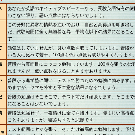
ス
あなたが英語のネイティブスピーカーなら、受験英語特有の謎
わさない限り、悪い点数にはならないでしょう。
この分野に異常な情熱を注いでおり、自然と高得点を叩き出し
だ、試験範囲に全く無頓着な為、平均点以下の結果になること
す。
て
勉強はしていませんが、良い点数を取ってしまいます。普段か
いる人に比べて若干、100点も低い点数も取りやすくなります
強
普段から真面目にコツコツ勉強しています。100点を狙うのは
れませんが、低い点数を取ることもまずありません。
い
普段から進学塾に通い、テストで勝つための勉強に励みます。
めますが、ヤマを外すと不本意な結果になるでしょう。
だ
普段の勉強はそこそこで、テスト前だけ頑張ります。そこまで
になることは少ないでしょう。
漬
普段は勉強せず、一夜漬けに全てを賭けます。凄まじい高得点
こともありますが、寝落ちすると悲惨です。
テスト範囲にヤマを張り、そこだけ徹底的に勉強します。予想
0％