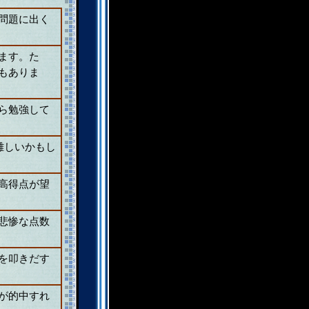
問題に出く
ます。た
もありま
ら勉強して
。
難しいかもし
高得点が望
悲惨な点数
を叩きだす
が的中すれ