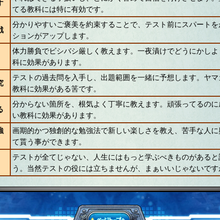
す
てる教科には特に有効です。
分かりやすいご褒美を約束することで、テスト前にスパートを
戦
ションがアップします。
体力勝負でビシバシ厳しく教えます。一夜漬けでどうにかしよ
科に効果があります。
テストの過去問を入手し、出題範囲を一緒に予想します。ヤマ
究
教科に効果がある筈です。
分からない箇所を、根気よく丁寧に教えます。頑張ってるのに
る
い教科に効果があります。
強
画期的かつ独創的な勉強法で新しい楽しさを教え、苦手な人に
て貰う事ができます。
テストが全てじゃない、人生にはもっと学ぶべきものがあると
う。当然テストの役には立ちませんが、まぁいいじゃないです