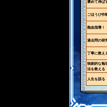
褒めて伸ば
ごほうび作
熱血指導！
過去問の研
丁寧に教え
独創的な勉
法を教える
人生を語る