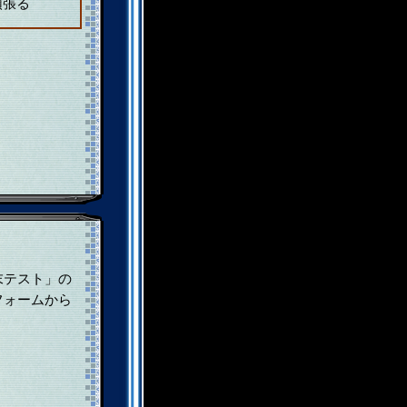
頑張る
末テスト」の
フォームから
。