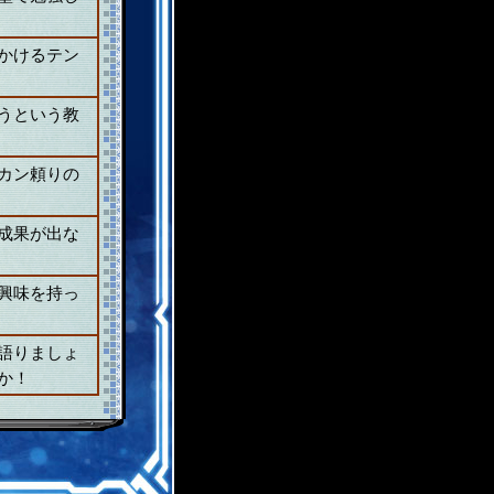
かけるテン
うという教
カン頼りの
成果が出な
興味を持っ
語りましょ
か！