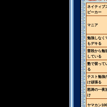
ネイティブ
ピーカー
マニア
勉強しなく
もデキる
普段から勉
している
塾で習って
る
テスト勉強
け頑張る
怒涛の一夜
け
ヤマカン10