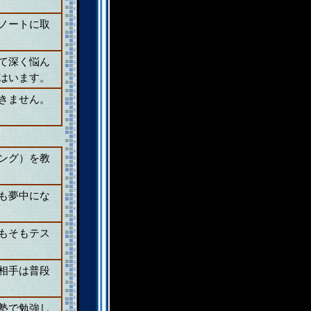
ノートに取
て深く悩ん
はいます。
きません。
ング）を教
も夢中にな
もそもテス
相手は普段
塾で勉強し