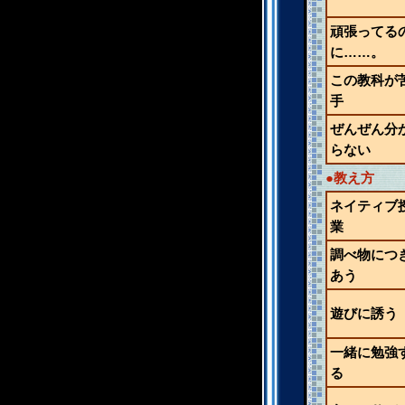
頑張ってる
に……。
この教科が
手
ぜんぜん分
らない
●教え方
ネイティブ
業
調べ物につ
あう
遊びに誘う
一緒に勉強
る