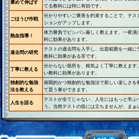
褒めて伸ばす
てる教科には特に有効です。
分かりやすいご褒美を約束することで、テス
ごほうび作戦
ションがアップします。
体力勝負でビシバシ厳しく教えます。一夜漬
熱血指導！
科に効果があります。
テストの過去問を入手し、出題範囲を一緒に
過去問の研究
教科に効果がある筈です。
分からない箇所を、根気よく丁寧に教えます
丁寧に教える
い教科に効果があります。
独創的な勉強
画期的かつ独創的な勉強法で新しい楽しさを
法を教える
て貰う事ができます。
テストが全てじゃない、人生にはもっと学ぶ
人生を語る
う。当然テストの役には立ちませんが、まぁ