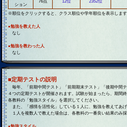
76点
12位
2352位
ション
※順位をクリックすると、クラス順位や学年順位を表示します
●勉強を教えた人
なし
●勉強を教わった人
なし
■定期テストの説明
毎年、「前期中間テスト」「前期期末テスト」「後期中間テ
４つの定期テストが開催されます。試験が始まったら、期間終
各教科の「勉強スタイル」を選択してください。
また、「感情を活性化」している１人に、勉強を教えてあげ
１人を複数人で教えた場合は、各教科の一番良い結果のみ採
●勉強スタイル