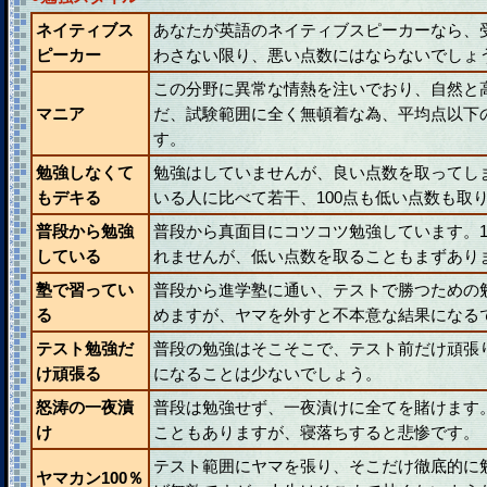
ネイティブス
あなたが英語のネイティブスピーカーなら、
ピーカー
わさない限り、悪い点数にはならないでしょ
この分野に異常な情熱を注いでおり、自然と
マニア
だ、試験範囲に全く無頓着な為、平均点以下
す。
勉強しなくて
勉強はしていませんが、良い点数を取ってし
もデキる
いる人に比べて若干、100点も低い点数も取
普段から勉強
普段から真面目にコツコツ勉強しています。1
している
れませんが、低い点数を取ることもまずあり
塾で習ってい
普段から進学塾に通い、テストで勝つための
る
めますが、ヤマを外すと不本意な結果になる
テスト勉強だ
普段の勉強はそこそこで、テスト前だけ頑張
け頑張る
になることは少ないでしょう。
怒涛の一夜漬
普段は勉強せず、一夜漬けに全てを賭けます
け
こともありますが、寝落ちすると悲惨です。
テスト範囲にヤマを張り、そこだけ徹底的に
ヤマカン100％