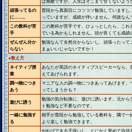
ば無敵ですが、人生はそこまで甘くないよう
頑張ってるの
普段から真面目にコツコツ勉強していますし
に……。
っていますが、成績が伴いません。何故なん
この教科が苦
この教科が苦手です。ひょっとしたら、これ
手
でいる為かもしれません。頭が良くても成績
ぜんぜん分か
勉強なんて全然分からないし、頑張ったって
らない
まぁいいじゃないですか！
●教え方
ネイティブ授
あなたが英語のネイティブスピーカーなら、
業
えてあげられます。
調べ物につき
マニアな人の調べ物につきあってあげます。
あう
ってしまうかも？
勉強の気分転換に、遊びに誘います。元から
遊びに誘う
ト勉強など不要なのです。
一緒に勉強す
相手が普段から勉強している教科を、隣で一
る
より楽しく勉強できます。
やればできる子扱いし、とにかく誉めて自信