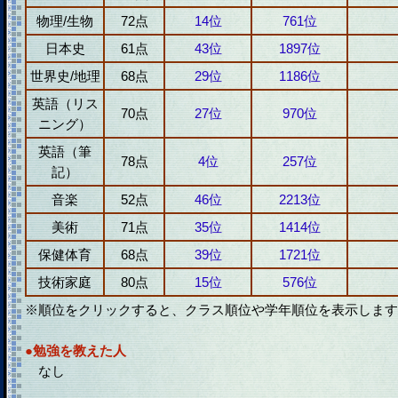
物理/生物
72点
14位
761位
日本史
61点
43位
1897位
世界史/地理
68点
29位
1186位
英語（リス
70点
27位
970位
ニング）
英語（筆
78点
4位
257位
記）
音楽
52点
46位
2213位
美術
71点
35位
1414位
保健体育
68点
39位
1721位
技術家庭
80点
15位
576位
※順位をクリックすると、クラス順位や学年順位を表示します
●勉強を教えた人
なし