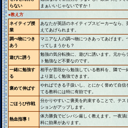
らない
まぁいいじゃないですか！
●教え方
ネイティブ授
あなたが英語のネイティブスピーカーなら、
業
えてあげられます。
調べ物につき
マニアな人の調べ物につきあってあげます。
あう
ってしまうかも？
勉強の気分転換に、遊びに誘います。元から
遊びに誘う
ト勉強など不要なのです。
一緒に勉強す
相手が普段から勉強している教科を、隣で一
る
より楽しく勉強できます。
やればできる子扱いし、とにかく誉めて自信
褒めて伸ばす
てる教科には特に有効です。
分かりやすいご褒美を約束することで、テス
ごほうび作戦
ションがアップします。
体力勝負でビシバシ厳しく教えます。一夜漬
熱血指導！
科に効果があります。