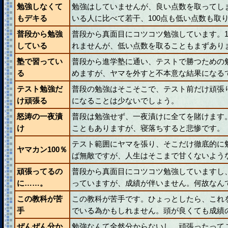
勉強しなくて
勉強はしていませんが、良い点数を取ってし
もデキる
いる人に比べて若干、100点も低い点数も取
普段から勉強
普段から真面目にコツコツ勉強しています。1
している
れませんが、低い点数を取ることもまずあり
塾で習ってい
普段から進学塾に通い、テストで勝つための
る
めますが、ヤマを外すと不本意な結果になる
テスト勉強だ
普段の勉強はそこそこで、テスト前だけ頑張
け頑張る
になることは少ないでしょう。
怒涛の一夜漬
普段は勉強せず、一夜漬けに全てを賭けます
け
こともありますが、寝落ちすると悲惨です。
テスト範囲にヤマを張り、そこだけ徹底的に
ヤマカン100％
ば無敵ですが、人生はそこまで甘くないよう
頑張ってるの
普段から真面目にコツコツ勉強していますし
に……。
っていますが、成績が伴いません。何故なん
この教科が苦
この教科が苦手です。ひょっとしたら、これ
手
でいる為かもしれません。頭が良くても成績
ぜんぜん分か
勉強なんて全然分からないし、頑張ったって