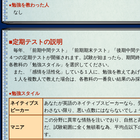
●勉強を教わった人
なし
■定期テストの説明
毎年、「前期中間テスト」「前期期末テスト」「後期中間テ
４つの定期テストが開催されます。試験が始まったら、期間終
各教科の「勉強スタイル」を選択してください。
また、「感情を活性化」している１人に、勉強を教えてあげ
１人を複数人で教えた場合は、各教科の一番良い結果のみ採
●勉強スタイル
ネイティブス
あなたが英語のネイティブスピーカーなら、
ピーカー
わさない限り、悪い点数にはならないでしょ
この分野に異常な情熱を注いでおり、自然と
マニア
だ、試験範囲に全く無頓着な為、平均点以下
す。