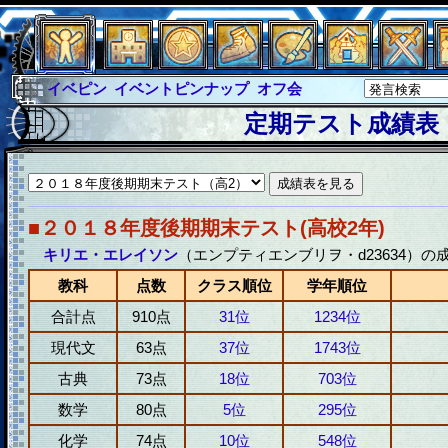
イベピン
イベントピンナップ
オフ会
グラシャ
グラシャ・ラボラス
定期テスト成績表
グローバルジャスティス
サイキックハーツ
サイキックハーツ大戦
シュラウド
ソロモン
ファイナル
アブソーバー
■２０１８年度後期期末テスト(高校2年)
キリエ・エレイソン
（エンプティエンブリヲ・d23634）の
教科
点数
クラス順位
学年順位
合計点
910点
31位
1234位
現代文
63点
37位
1743位
古典
73点
18位
703位
数学
80点
5位
295位
化学
74点
10位
548位