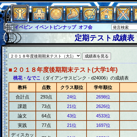
イベピン
イベントピンナップ
オフ会
グラシャ
グラシャ・ラボラス
定期テスト成績表
グローバルジャスティス
サイキックハーツ
サイキックハーツ大戦
シュラウド
ソロモン
ファイナル
アブソーバー
■２０１８年度後期期末テスト(大学1年)
桃花・なでこ
（ダイアンサスピンク・d24006）の成績表
教科
点数
クラス順位
学年順位
合計点
293点
24位
2698位
課題
73点
21位
2626位
論文
64点
43位
4533位
実践
77点
21位
1697位
ディスカッ