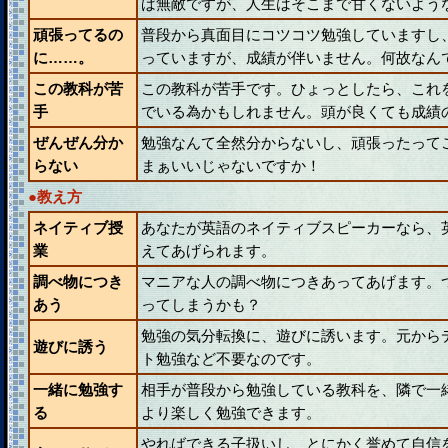
ば無敵ですが、人生はそこまで甘くないよう
頑張ってるの
普段から真面目にコツコツ勉強していますし
に……。
っていますが、成績が伴いません。何故なん
この教科が苦
この教科が苦手です。ひょっとしたら、これ
手
でいる為かもしれません。頭が良くても成績
ぜんぜん分か
勉強なんて全然分からないし、頑張ったって
らない
まぁいいじゃないですか！
●教え方
ネイティブ授
あなたが英語のネイティブスピーカーなら、
業
えてあげられます。
調べ物につき
マニアな人の調べ物につきあってあげます。
あう
ってしまうかも？
勉強の気分転換に、遊びに誘います。元から
遊びに誘う
ト勉強など不要なのです。
一緒に勉強す
相手が普段から勉強している教科を、隣で一
る
より楽しく勉強できます。
やればできる子扱いし、とにかく誉めて自信