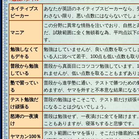
ネイティブス
あなたが英語のネイティブスピーカーなら、
ピーカー
わさない限り、悪い点数にはならないでしょ
この分野に異常な情熱を注いでおり、自然と
マニア
だ、試験範囲に全く無頓着な為、平均点以下
す。
勉強しなくて
勉強はしていませんが、良い点数を取ってし
もデキる
いる人に比べて若干、100点も低い点数も取
普段から勉強
普段から真面目にコツコツ勉強しています。1
している
れませんが、低い点数を取ることもまずあり
塾で習ってい
普段から進学塾に通い、テストで勝つための
る
めますが、ヤマを外すと不本意な結果になる
テスト勉強だ
普段の勉強はそこそこで、テスト前だけ頑張
け頑張る
になることは少ないでしょう。
怒涛の一夜漬
普段は勉強せず、一夜漬けに全てを賭けます
け
こともありますが、寝落ちすると悲惨です。
テスト範囲にヤマを張り、そこだけ徹底的に
ヤマカン100％