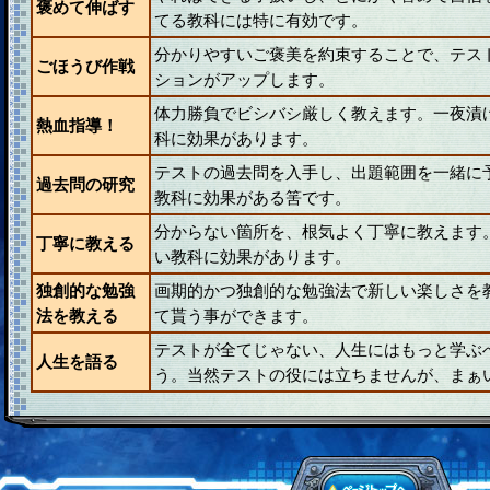
褒めて伸ばす
てる教科には特に有効です。
分かりやすいご褒美を約束することで、テス
ごほうび作戦
ションがアップします。
体力勝負でビシバシ厳しく教えます。一夜漬
熱血指導！
科に効果があります。
テストの過去問を入手し、出題範囲を一緒に
過去問の研究
教科に効果がある筈です。
分からない箇所を、根気よく丁寧に教えます
丁寧に教える
い教科に効果があります。
独創的な勉強
画期的かつ独創的な勉強法で新しい楽しさを
法を教える
て貰う事ができます。
テストが全てじゃない、人生にはもっと学ぶ
人生を語る
う。当然テストの役には立ちませんが、まぁ