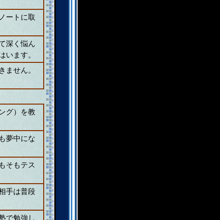
ノートに取
て深く悩ん
はいます。
きません。
ング）を教
も夢中にな
もそもテス
相手は普段
塾で勉強し