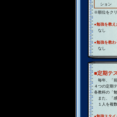
ション
※順位をク
●勉強を教え
なし
●勉強を教わ
なし
■定期テ
毎年、「前
４つの定期
各教科の「
また、「感
１人を複数
●勉強スタイ