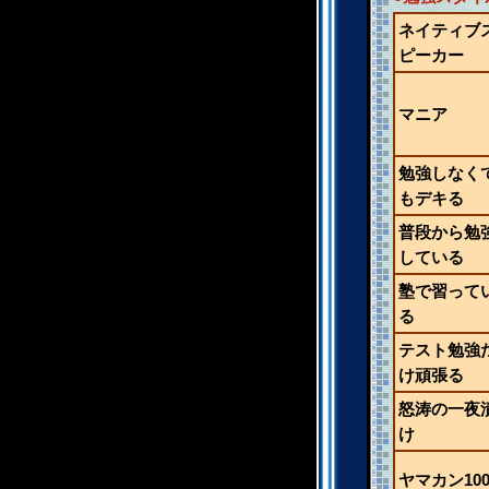
ネイティブ
ピーカー
マニア
勉強しなく
もデキる
普段から勉
している
塾で習って
る
テスト勉強
け頑張る
怒涛の一夜
け
ヤマカン10