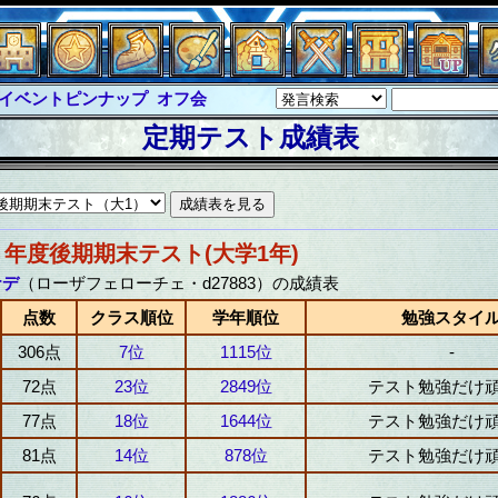
イベントピンナップ
オフ会
グラシャ・ラボラス
定期テスト成績表
ルジャスティス
サイキックハーツ
クハーツ大戦
シュラウド
ソロモン
ル
アブソーバー
８年度後期期末テスト(大学1年)
ナデ
（ローザフェローチェ・d27883）の成績表
点数
クラス順位
学年順位
勉強スタイ
306点
7位
1115位
-
72点
23位
2849位
テスト勉強だけ
77点
18位
1644位
テスト勉強だけ
81点
14位
878位
テスト勉強だけ