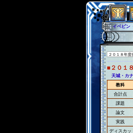
イベピン
グラシャ
グローバ
サイキッ
ファイナ
■２０１
天城・カ
教科
合計点
課題
論文
実践
ディスカッ