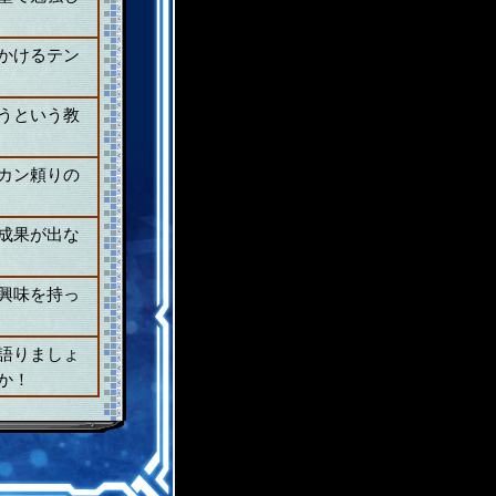
かけるテン
うという教
カン頼りの
成果が出な
興味を持っ
語りましょ
か！