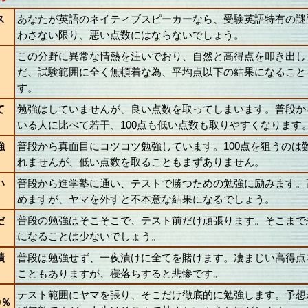
ス
あなたが英語のネイティブスピーカーなら、受験英語特有の謎
わさない限り、悪い点数にはならないでしょう。
この分野に異常な情熱を注いでおり、自然と高得点を叩き出し
だ、試験範囲に全く無頓着な為、平均点以下の結果になること
す。
て
勉強はしていませんが、良い点数を取ってしまいます。普段か
いる人に比べて若干、100点も低い点数も取りやすくなります
強
普段から真面目にコツコツ勉強しています。100点を狙うのは
れませんが、低い点数を取ることもまずありません。
い
普段から進学塾に通い、テストで勝つための勉強に励みます。
めますが、ヤマを外すと不本意な結果になるでしょう。
だ
普段の勉強はそこそこで、テスト前だけ頑張ります。そこまで
になることは少ないでしょう。
漬
普段は勉強せず、一夜漬けに全てを賭けます。凄まじい高得点
こともありますが、寝落ちすると悲惨です。
テスト範囲にヤマを張り、そこだけ徹底的に勉強します。予想
0％