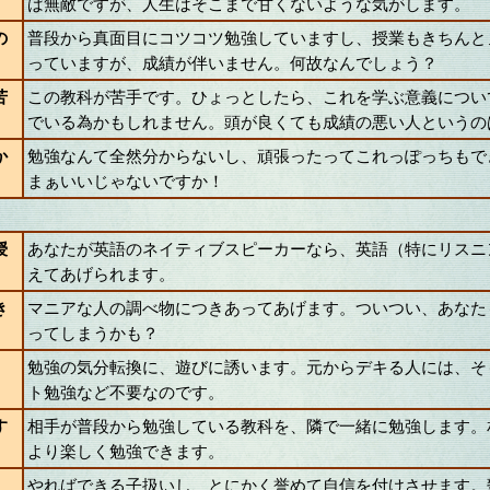
ば無敵ですが、人生はそこまで甘くないような気がします。
の
普段から真面目にコツコツ勉強していますし、授業もきちんと
っていますが、成績が伴いません。何故なんでしょう？
苦
この教科が苦手です。ひょっとしたら、これを学ぶ意義につい
でいる為かもしれません。頭が良くても成績の悪い人というの
か
勉強なんて全然分からないし、頑張ったってこれっぽっちもで
まぁいいじゃないですか！
授
あなたが英語のネイティブスピーカーなら、英語（特にリスニ
えてあげられます。
き
マニアな人の調べ物につきあってあげます。ついつい、あなた
ってしまうかも？
勉強の気分転換に、遊びに誘います。元からデキる人には、そ
ト勉強など不要なのです。
す
相手が普段から勉強している教科を、隣で一緒に勉強します。
より楽しく勉強できます。
やればできる子扱いし、とにかく誉めて自信を付けさせます。