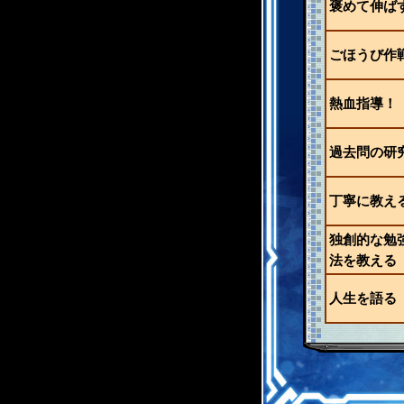
褒めて伸ば
ごほうび作
熱血指導！
過去問の研
丁寧に教え
独創的な勉
法を教える
人生を語る