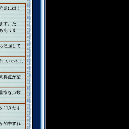
問題に出く
ます。た
もありま
ら勉強して
。
難しいかもし
高得点が望
悲惨な点数
を叩きだす
が的中すれ