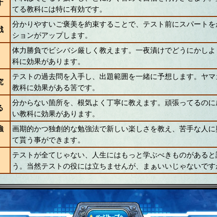
す
てる教科には特に有効です。
分かりやすいご褒美を約束することで、テスト前にスパートを
戦
ションがアップします。
体力勝負でビシバシ厳しく教えます。一夜漬けでどうにかしよ
科に効果があります。
テストの過去問を入手し、出題範囲を一緒に予想します。ヤマ
究
教科に効果がある筈です。
分からない箇所を、根気よく丁寧に教えます。頑張ってるのに
る
い教科に効果があります。
強
画期的かつ独創的な勉強法で新しい楽しさを教え、苦手な人に
て貰う事ができます。
テストが全てじゃない、人生にはもっと学ぶべきものがあると
う。当然テストの役には立ちませんが、まぁいいじゃないです