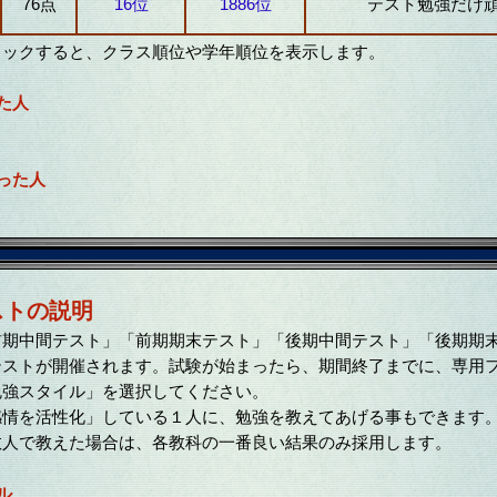
76点
16位
1886位
テスト勉強だけ
リックすると、クラス順位や学年順位を表示します。
た人
った人
ストの説明
期中間テスト」「前期期末テスト」「後期中間テスト」「後期期
テストが開催されます。試験が始まったら、期間終了までに、専用
勉強スタイル」を選択してください。
情を活性化」している１人に、勉強を教えてあげる事もできます
人で教えた場合は、各教科の一番良い結果のみ採用します。
ル