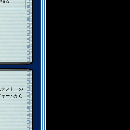
頑張る
末テスト」の
フォームから
。