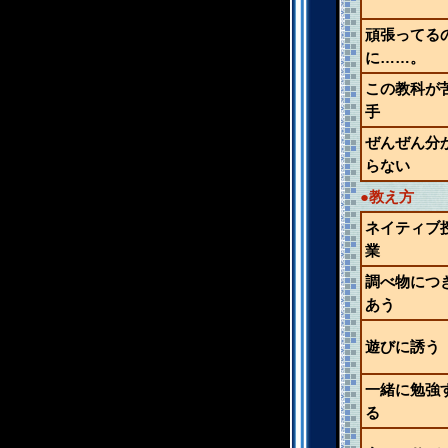
頑張ってる
に……。
この教科が
手
ぜんぜん分
らない
●教え方
ネイティブ
業
調べ物につ
あう
遊びに誘う
一緒に勉強
る